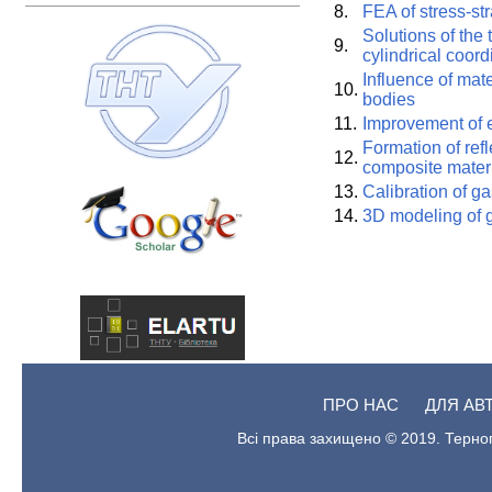
8.
FEA of stress-str
Solutions of the 
9.
cylindrical coor
Influence of mat
10.
bodies
11.
Improvement of e
Formation of refl
12.
composite materi
13.
Calibration of g
14.
3D modeling of g
ПРО НАС
ДЛЯ АВ
Всі права захищено © 2019. Терноп