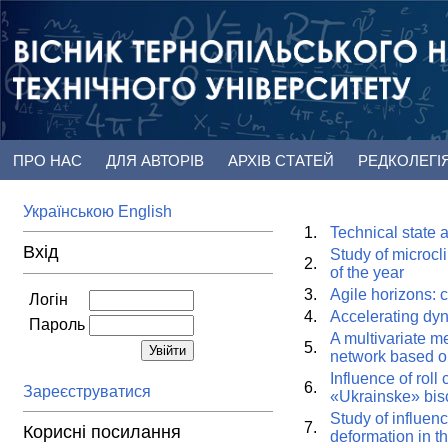
ПРО НАС
ДЛЯ АВТОРІВ
АРХІВ СТАТЕЙ
РЕДКОЛЕГІ
Українською
English
1.
Technical state a
Вхід
Study of microcl
2.
of the year
3.
Agile horizons: 
Логін
4.
Accelerating dyn
Пароль
A multivariate m
5.
network based o
Influence of roll
6.
Зареєструватися
«Ukrainske» bis
Study of influence
7.
Корисні посилання
deformation in t