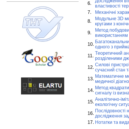
Дослідження вп
6.
властивості те
7.
Механічні харак
Модульне 3D м
8.
кругами з коні
Метод побудови 
9.
використанням е
Багатоканальни
10.
одного з прийма
Теоретичний ан
11.
розділеними дж
Силові пристрої
12.
сучасний стан 
Математичне мо
13.
медичної діагн
Метод квадратич
14.
сигналу із виз
Аналітично-імі
15.
екологічну ситу
Послідовності н
16.
дослідження за
17.
Нотатки та вида