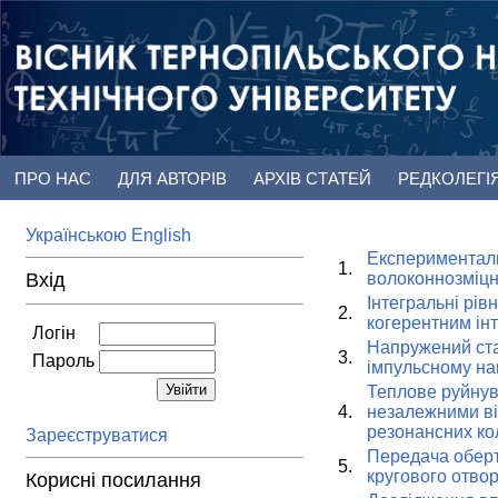
ПРО НАС
ДЛЯ АВТОРІВ
АРХІВ СТАТЕЙ
РЕДКОЛЕГІ
Українською
English
Експерименталь
1.
Вхід
волоконнозміцн
Інтегральні рів
2.
когерентним ін
Логін
Напружений ста
3.
Пароль
імпульсному на
Теплове руйнув
4.
незалежними ві
резонансних к
Зареєструватися
Передача оберт
5.
кругового отвор
Корисні посилання