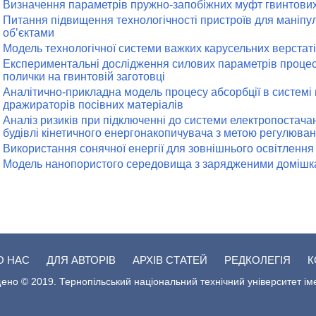
Визначення параметрів пружно-запобіжних муфт гвинтових
Питання підвищення технологічності пристроїв для маніп
об’єктами
Модель технологічної системи важких карусельних верстат
Експериментальні дослідження силових параметрів проц
полички на гвинтовій заготовці
Аналітично-прикладна модель процесу абсорбції в системі
дражираторів посівних матеріалів
Аналіз ризиків при підключенні до системи електропостача
будівлі кінетичного енергонакопичувача з метою регулюв
Використання сонячної енергії для зовнішнього освітленн
Модель нанопористого середовища з зарядженими доміш
О НАС
ДЛЯ АВТОРІВ
АРХІВ СТАТЕЙ
РЕДКОЛЕГІЯ
К
ено © 2019. Тернопільський національний технічний університет ім