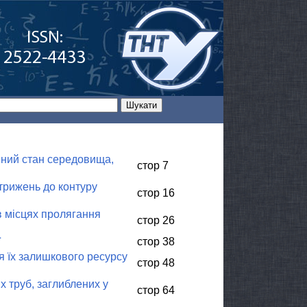
ений стан середовища,
стор 7
трижень до контуру
стор 16
в місцях пролягання
стор 26
ї
стор 38
я їх залишкового ресурсу
стор 48
х труб, заглиблених у
стор 64