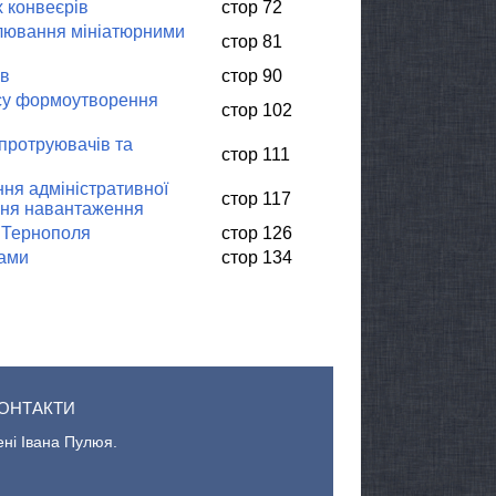
 конвеєрів
стор 72
улювання мініатюрними
стор 81
ів
стор 90
есу формоутворення
стор 102
 протруювачів та
стор 111
ння адміністративної
стор 117
ання навантаження
я Тернополя
стор 126
ками
стор 134
ОНТАКТИ
ені Івана Пулюя.