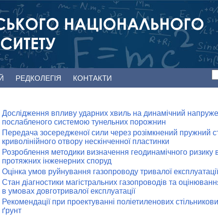
ЕЙ
РЕДКОЛЕГІЯ
КОНТАКТИ
Дослідження впливу ударних хвиль на динамічний напруж
послабленого системою тунельних порожнин
Передача зосередженої сили через розімкнений пружний с
криволінійного отвору нескінченної пластинки
Розроблення методики визначення геодинамічного ризику 
протяжних інженерних споруд
Оцінка умов руйнування газопроводу тривалої експлуатаці
Стан діагностики магістральних газопроводів та оцінюванн
в умовах довготривалої експлуатації
Рекомендації при проектуванні поліетиленових стільникови
ґрунт