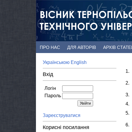
ПРО НАС
ДЛЯ АВТОРІВ
АРХІВ СТАТ
Українською
English
1.
Вхід
2.
Логін
3.
Пароль
4.
5.
Зареєструватися
6.
Корисні посилання