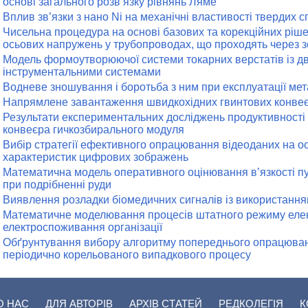
основі загального розв’язку рівнянь Ляме
Вплив зв’язки з нано Ni на механічні властивості твердих с
Чисельна процедура на основі базових та корекційних ріш
осьових напружень у трубопроводах, що проходять через 
Модель формоутворюючої системи токарних верстатів із 
інструментальними системами
Водневе зношування і боротьба з ним при експлуатації ме
Напрямлене завантаження швидкохідних гвинтових конвеє
Результати експериментальних досліджень продуктивності
конвеєра гичкозбирального модуля
Вибір стратегії ефективного опрацювання відеоданих на ос
характеристик цифрових зображень
Математична модель оперативного оцінювання в’язкості пу
при подрібненні руди
Виявлення розладки біомедичних сигналів із використання
Математичне моделювання процесів штатного режиму еле
електроспоживання організації
Обґрунтування вибору алгоритму попереднього опрацюван
періодично корельованого випадкового процесу
О НАС
ДЛЯ АВТОРІВ
АРХІВ СТАТЕЙ
РЕДКОЛЕГІЯ
К