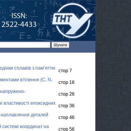
дінки сплавів з пам’яттю
стор 7
ментами втілення (C, N,
стор 16
а
 напружено-
стор 26
і властивості епоксидних
стор 36
а наплавлення деталей
стор 46
й системі координат на
стор 56