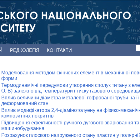
ЕЙ
РЕДКОЛЕГІЯ
КОНТАКТИ
Моделювання методом скінчених елементів механічної пове
форми
Термодинамічні передумови утворення сполук титану з еле
O, B) залежно від температури і тиску газового середовищ
Вплив величини діаметра металевої гофрованої труби на її
деформований стан
Вплив модифікатора 2,4-діамінотолуену на фізико-механічн
композитних покриттів
Підвищення ефективності ручного дугового зварювання т
машинобудування
Розрахунок плоского напруженого стану пластин у полярні