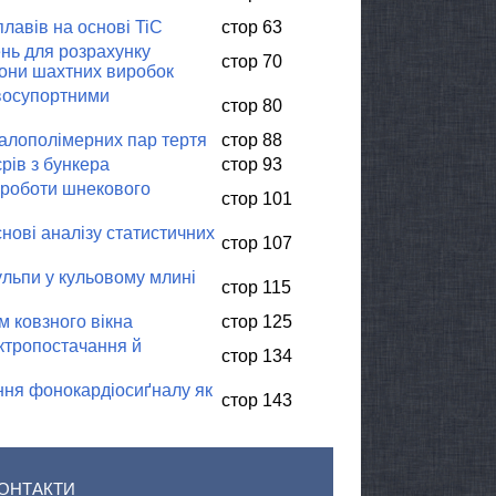
плавів на основі TiC
стор 63
ень для розрахунку
стор 70
зони шахтних виробок
двосупортними
стор 80
талополімерних пар тертя
стор 88
рів з бункера
стор 93
 роботи шнекового
стор 101
нові аналізу статистичних
стор 107
льпи у кульовому млині
стор 115
м ковзного вікна
стор 125
ктропостачання й
стор 134
ня фонокардіосиґналу як
стор 143
ОНТАКТИ