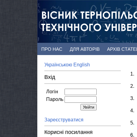
ПРО НАС
ДЛЯ АВТОРІВ
АРХІВ СТАТ
Українською
English
1.
Вхід
2.
Логін
3.
Пароль
4.
Зареєструватися
5.
Корисні посилання
6.