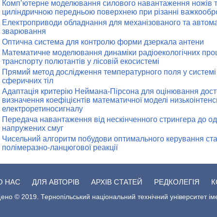
Комп’ютерне моделювання силового навантаження ножів т
циліндричною передньою поверхнею при різанні важкообр
Електроприводи обладнання для механізованого та автома
зварювання
Оптична система для контролю форми дзеркала антени
Математичне моделювання динаміки радіоекологічних проце
транспорту полютантів у лісовій екосистемі
Прямий метод дослідження температурного поля у систем
сферичних тіл
Адаптація критерію Неймана-Пірсона для оцінювання дост
визначення коефіцієнтів математичної моделі низькоінтен
електроретиносигналу
Передача навантаження від нескінченного стрингера до одн
напружених смуг
Чисельний алгоритм побудови оптимального керування ста
полімеразно-ланцюгової реакції
О НАС
ДЛЯ АВТОРІВ
АРХІВ СТАТЕЙ
РЕДКОЛЕГІЯ
К
ено © 2019. Тернопільський національний технічний університет ім