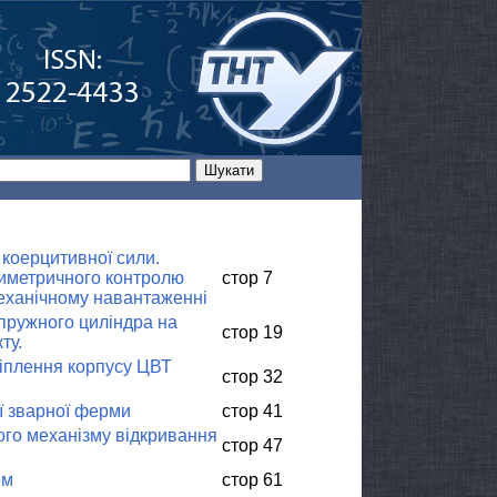
 коерцитивної сили.
тиметричного контролю
стор 7
механічному навантаженні
пружного циліндра на
стор 19
ту.
ріплення корпусу ЦВТ
стор 32
ї зварної ферми
стор 41
ого механізму відкривання
стор 47
ем
стор 61