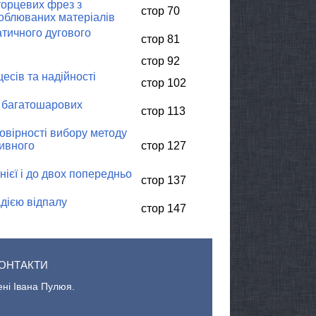
орцевих фрез з
стор 70
облюваних матеріалів
тичного дугового
стор 81
стор 92
сів та надійності
стор 102
і багатошарових
стор 113
овірності вибору методу
сивного
стор 127
ієї і до двох попередньо
стор 137
дією відпалу
стор 147
ОНТАКТИ
ені Івана Пулюя.