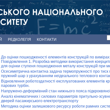
ЕЙ
РЕДКОЛЕГІЯ
КОНТАКТИ
До оцінки пошкодженості елементів конструкцій по вимірах
Повідомлення 1. Розробка методики використання коерци
для оцінки ступеня пошкодження металу конструкцій при 
Осесиметрична контактна задача термопружності про тиск 
пружний шар з урахуванням неідеального теплового контак
Відновлення роботоздатності експлуатованих елементів к
парових турбін.
Напружено-деформівний стан нижнього пояса підкроквяно
Аналіз кінематичних і силових параметрів притульно-зсувн
дверей пасажирського електротранспорту
Методика оцінки залишкового ресурсу роботи рамних сист