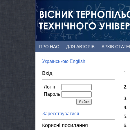
ПРО НАС
ДЛЯ АВТОРІВ
АРХІВ СТАТ
Українською
English
Вхід
1.
Логін
2.
Пароль
3.
4.
Зареєструватися
5.
Корисні посилання
6.