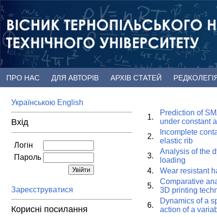
ПРО НАС
ДЛЯ АВТОРІВ
АРХІВ СТАТЕЙ
РЕДКОЛЕГІ
Українською
English
Prediction of SM
1.
Вхід
under constant a
Incomplete contac
2.
elastic rib
Логін
Analysis of the 
3.
Пароль
loading
4.
Wear resistant h
Comparative anal
5.
Зареєструватися
3D printing tech
Dynamics of a sp
6.
Корисні посилання
action of a vari