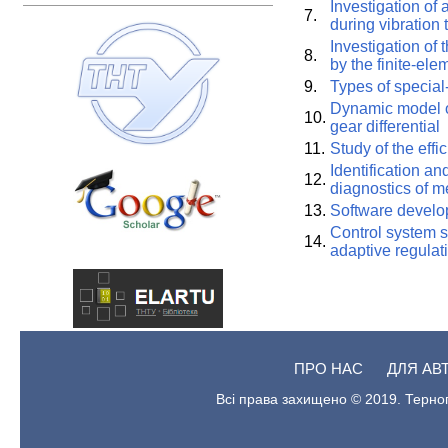
Investigation of
7.
during vibration 
Investigation of 
8.
by the finite-el
9.
Types of special
Dynamic model of
10.
gear differential
11.
Study of the effi
Identification a
12.
diagnostics of me
13.
Software develo
Control system s
14.
adaptive regulat
ПРО НАС
ДЛЯ АВ
Всі права захищено © 2019. Терноп