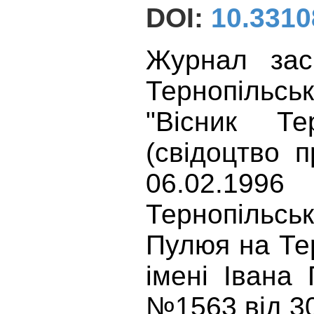
DOI:
10.3310
Журнал зас
Тернопільсь
"Вісник Тер
(свідоцтво 
06.02.199
Тернопільсь
Пулюя на Те
імені Івана
№1563 від 30