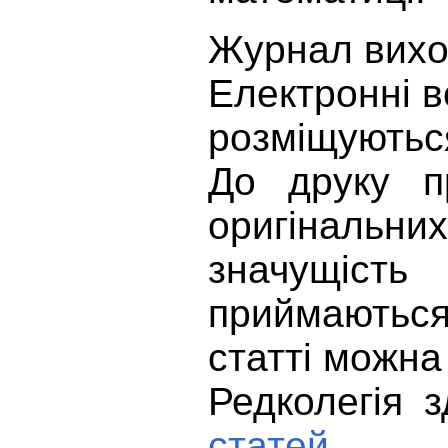
Журнал вихо
Електронні в
розміщуються
До друку п
оригінальни
значущість
приймаються
статті можн
Редколегія 
статей
.