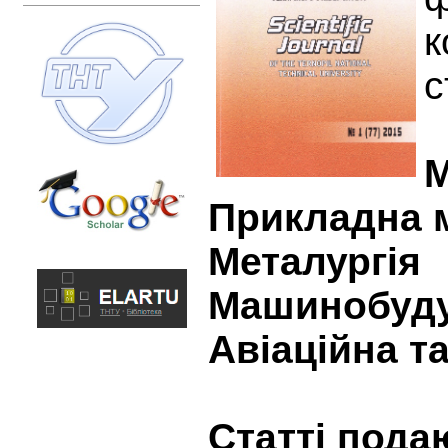
к
с
М
Прикладна 
Металургія
Машинобудув
Авіаційна т
Статті пода