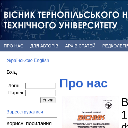
ПРО НАС
ДЛЯ АВТОРІВ
АРХІВ СТАТЕЙ
РЕДКОЛЕГІ
Українською
English
Вхід
Про нас
Логін
Пароль
В
1
Зареєструватися
Корисні посилання
ф