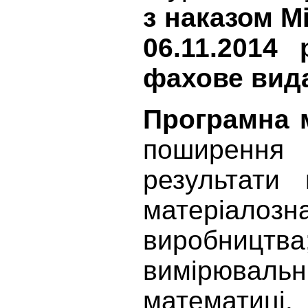
з наказом М
06.11.2014 
фахове вида
Програмна 
поширення 
результати 
матеріалозн
виробницт
вимірюваль
математиці.