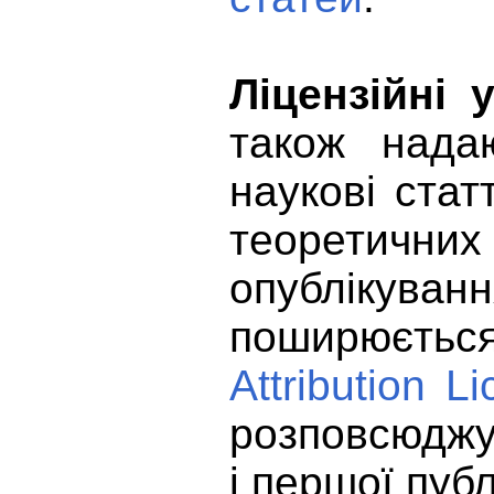
Ліцензійні 
також надаю
наукові стат
теоретичних
опублікув
поширюєть
Attribution L
розповсюджув
і першої публ