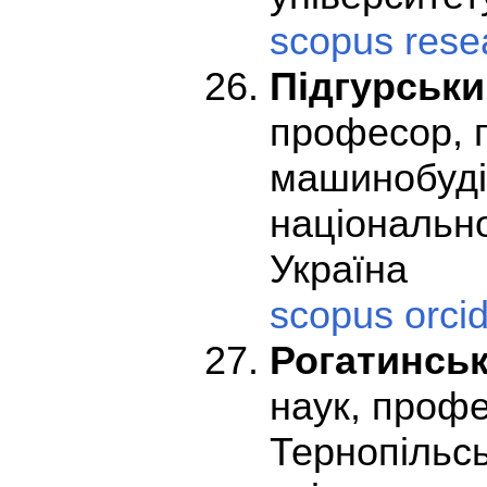
scopus
rese
Підгурськи
професор, 
машинобудів
національно
Україна
scopus
orci
Рогатинсь
наук, проф
Тернопільсь