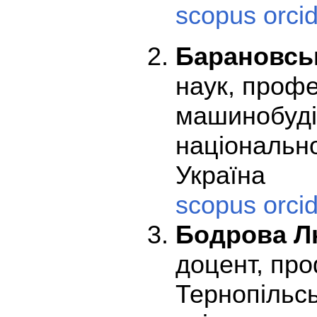
scopus
orci
Барановсь
наук, проф
машинобудів
національно
Україна
scopus
orci
Бодрова Л
доцент, пр
Тернопільсь