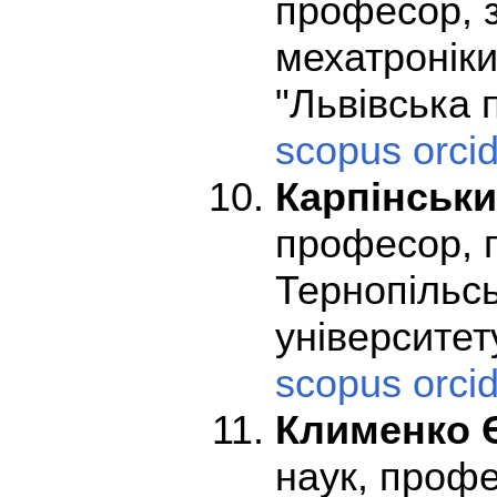
професор, з
мехатроніки
"Львівська п
scopus
orci
Карпінськ
професор, 
Тернопільсь
університету
scopus
orci
Клименко 
наук, профе