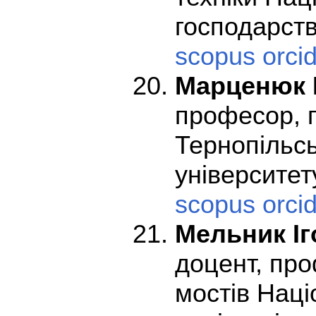
господарств
scopus
orci
Марценюк 
професор, 
Тернопільсь
університету
scopus
orci
Мельник І
доцент, про
мостів Наці