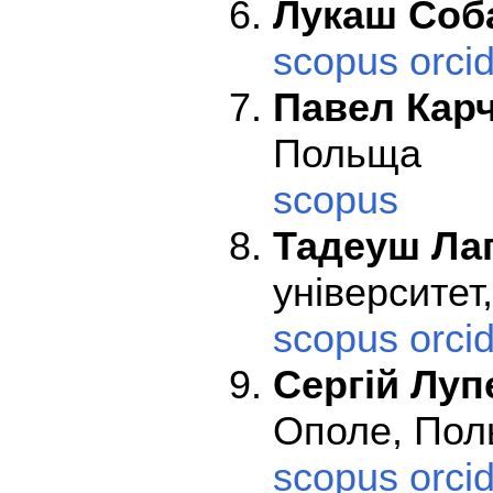
Лукаш Соб
scopus
orci
Павел Кар
Польща
scopus
Тадеуш Ла
університет
scopus
orci
Сергій
Луп
Ополе, По
scopus
orci