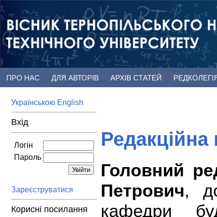
ПРО НАС
ДЛЯ АВТОРІВ
АРХІВ СТАТЕЙ
РЕДКОЛЕГІ
Українською
English
Вхід
Редакційна 
Логін
Пароль
Головний ре
Петрович
, д
Зареєструватися
кафедри буд
Корисні посилання