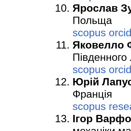
Ярослав З
Польща
scopus
orci
Яковелло 
Південного 
scopus
orci
Юрій Лапу
Франція
scopus
rese
Ігор Варф
механіки ма