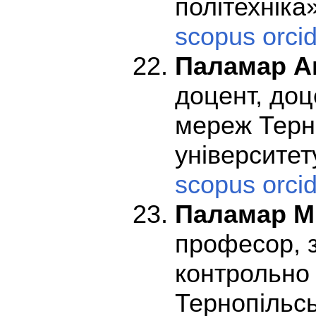
політехніка
scopus
orci
Паламар А
доцент, до
мереж Терно
університет
scopus
orci
Паламар М
професор, з
контрольно
Тернопільсь