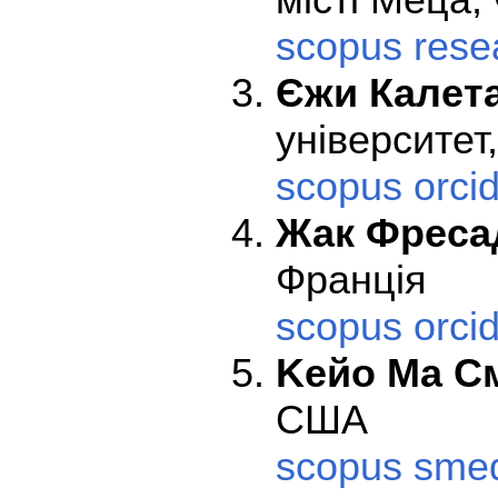
scopus
rese
Єжи Калет
університет
scopus
orci
Жак Фреса
Франція
scopus
orci
Kейо Ма С
США
scopus
sme