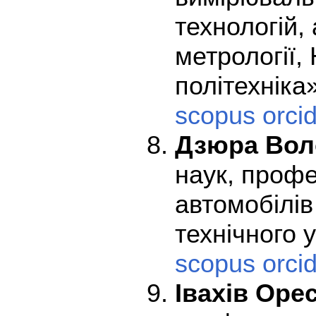
технологій,
метрології,
політехніка
scopus
orci
Дзюра Вол
наук, проф
автомобілів
технічного 
scopus
orci
Івахів Оре