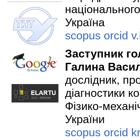
національного
Україна
scopus
orcid
v
Заступник го
Галина Васи
дослідник, пр
діагностики к
Фізико-механі
України
scopus
orcid
k