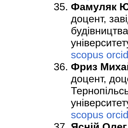
Фамуляк Ю
доцент, зав
будівництва
університе
scopus
orci
Фриз Миха
доцент, до
Тернопільсь
університет
scopus
orci
Ясній Олег