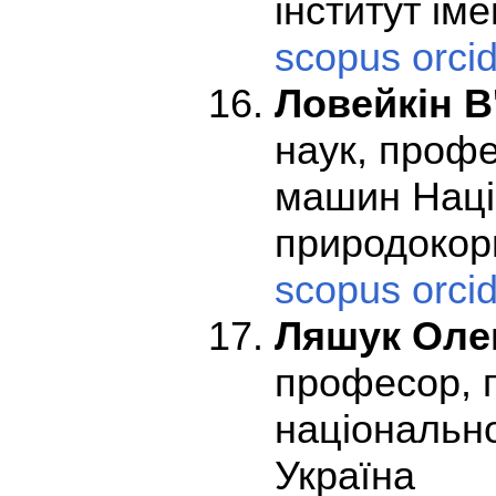
інститут іме
scopus
orci
Ловейкін В
наук, проф
машин Націо
природокор
scopus
orci
Ляшук Оле
професор, 
національно
Україна