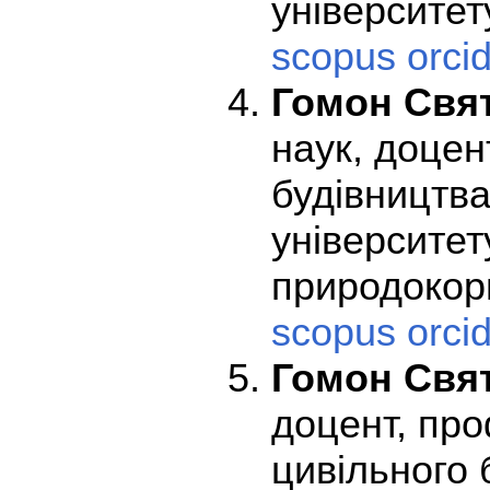
університету
scopus
orci
Гомон Свя
наук, доцен
будівництва
університет
природокор
scopus
orci
Гомон Свя
доцент, пр
цивільного 