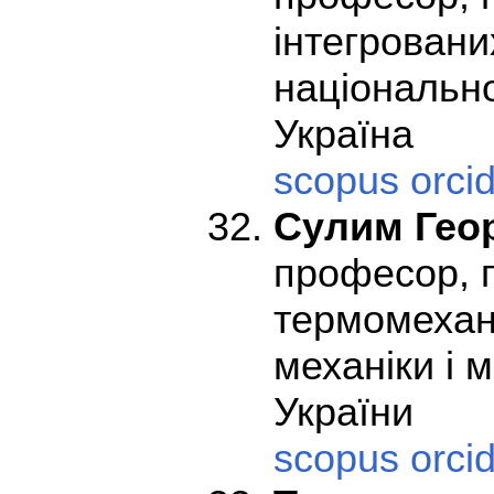
інтегровани
національно
Україна
scopus
orci
Сулим Гео
професор, п
термомехан
механіки і 
України
scopus
orci