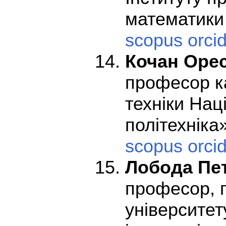
математики 
scopus
orci
Кочан Оре
професор к
техніки Нац
політехніка
scopus
orci
Лобода Пе
професор, 
універcитет