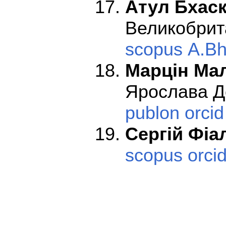
Атул Бхаск
Великобрит
scopus
A.Bh
Марцін Ма
Ярослава Д
publon
orcid
С
ергій Фіа
scopus
orci