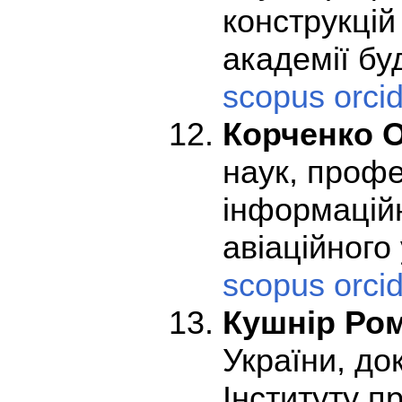
конструкцій
академії бу
scopus
orci
Корченко 
наук, проф
інформацій
авіаційного
scopus
orci
Кушнір Ро
України, до
Інституту п