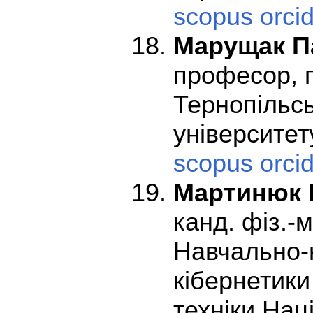
scopus
orci
Марущак П
професор, п
Тернопільсь
університету
scopus
orci
Мартинюк 
канд. фіз.-
Навчально-н
кібернетики
техніки Нац