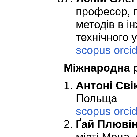
професор, 
методів в і
технічного 
scopus
orci
Міжнародна р
Антоні Сві
Польща
scopus
orci
Ґай Плюві
місті Меца,