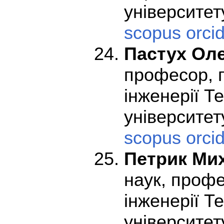
університет
scopus
orci
Пастух Оле
професор, 
інженерії Т
університет
scopus
orci
Петрик Ми
наук, профе
інженерії Т
університету