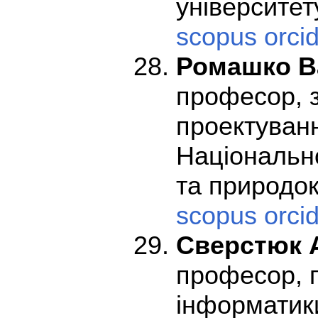
університету
scopus
orci
Ромашко В
професор, з
проектуванн
Національно
та природок
scopus
orci
Сверстюк 
професор, 
інформатик