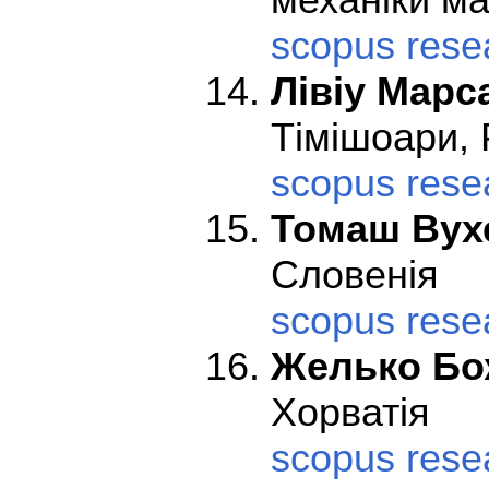
scopus
rese
Лівіу Марс
Тімішоари, 
scopus
rese
Томаш Вух
Словенія
scopus
rese
Желько Б
Хорватія
scopus
rese