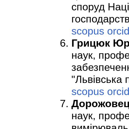
споруд Наці
господарств
scopus
orci
Грицюк Юр
наук, проф
забезпечен
"Львівська п
scopus
orci
Дорожовец
наук, проф
вимірювальн