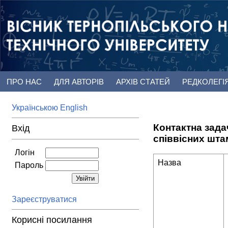
ПРО НАС
ДЛЯ АВТОРІВ
АРХІВ СТАТЕЙ
РЕДКОЛЕГІ
Українською
English
Контактна зад
Вхід
співвісних шта
Логін
Назва
Пароль
Зареєструватися
Корисні посилання