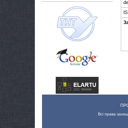
de
I
З
ПР
Всі права захищ