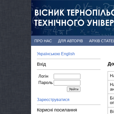
ПРО НАС
ДЛЯ АВТОРІВ
АРХІВ СТАТ
Українською
English
До
Вхід
Н
Логін
Пароль
Н
а
Б
Зареєструватися
о
Корисні посилання
Bi