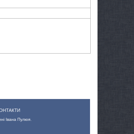
ОНТАКТИ
ені Івана Пулюя.