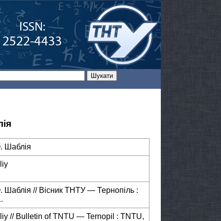
лія
. Шаблія
liy
 Шаблія // Вісник ТНТУ — Тернопіль :
.
liy // Bulletin of TNTU — Ternopil : TNTU,