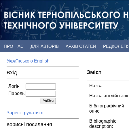
ПРО НАС
ДЛЯ АВТОРІВ
АРХІВ СТАТЕЙ
РЕДКОЛЕГІ
Українською
English
Зміст
Вхід
Назва
Логін
Пароль
Назва англійсько
Бібліографічний
опис
Зареєструватися
Bibliographic
Корисні посилання
description: