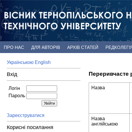
ПРО НАС
ДЛЯ АВТОРІВ
АРХІВ СТАТЕЙ
РЕДКОЛЕГІ
Українською
English
Переривчасте р
Вхід
Назва
Логін
Пароль
Зареєструватися
Назва
англійською
Корисні посилання