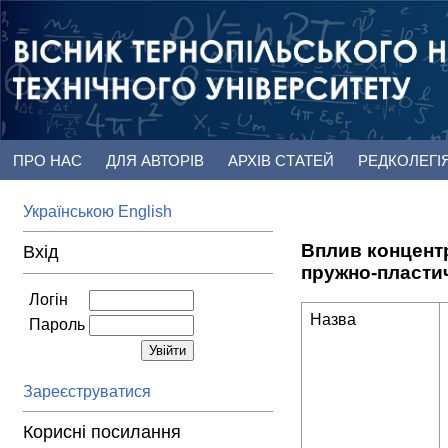
ПРО НАС
ДЛЯ АВТОРІВ
АРХІВ СТАТЕЙ
РЕДКОЛЕГІ
Українською
English
Вплив концент
Вхід
пружно-пласти
Логін
Назва
Пароль
Зареєструватися
Корисні посилання