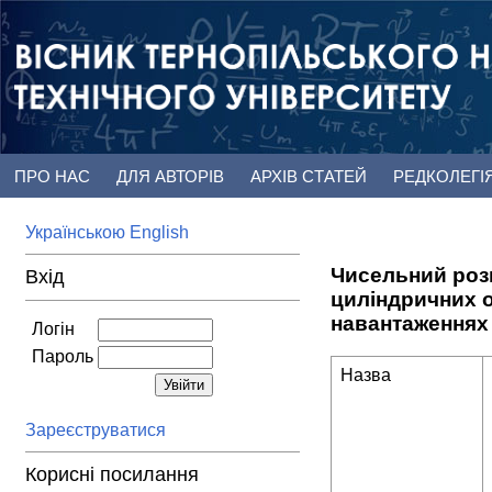
ПРО НАС
ДЛЯ АВТОРІВ
АРХІВ СТАТЕЙ
РЕДКОЛЕГІ
Українською
English
Чисельний розв
Вхід
циліндричних о
навантаженнях
Логін
Пароль
Назва
Зареєструватися
Корисні посилання