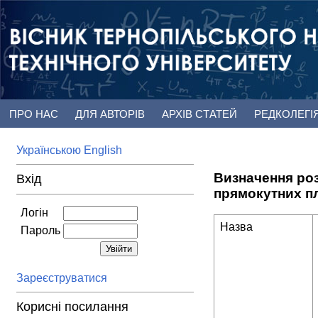
ПРО НАС
ДЛЯ АВТОРІВ
АРХІВ СТАТЕЙ
РЕДКОЛЕГІ
Українською
English
Визначення роз
Вхід
прямокутних п
Логін
Назва
Пароль
Зареєструватися
Корисні посилання