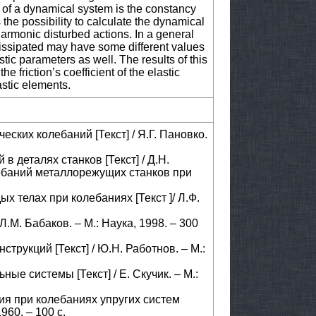
 of a dynamical system is the constancy
 the possibility to calculate the dynamical
harmonic disturbed actions. In a general
dissipated may have some different values
ristic parameters as well. The results of this
e friction’s coefficient of the elastic
lastic elements.
еских колебаний [Текст] / Я.Г. Пановко.
 деталях станков [Текст] / Д.Н.
лебаний металлорежущих станков при
ых телах при колебаниях [Текст ]/ Л.Ф.
Л.М. Бабаков. – М.: Наука, 1998. – 300
струкций [Текст] / Ю.Н. Работнов. – М.:
ные системы [Текст] / Е. Скучик. – М.:
ния при колебаниях упругих систем
1960. – 100 с.