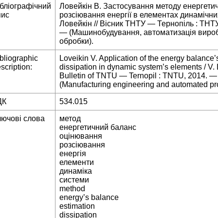
ібліографічний
Ловейкін В. Застосування методу енергети
пис
розсіювання енергії в елементах динамічних
Ловейкін // Вісник ТНТУ — Тернопіль : ТНТУ
— (Машинобудування, автоматизація вироб
обробки).
bliographic
Loveikin V. Application of the energy balance’
scription:
dissipation in dynamic system’s elements / V. 
Bulletin of TNTU — Ternopil : TNTU, 2014. 
(Manufacturing engineering and automated pr
ДК
534.015
лючові слова
метод
енергетичний баланс
оцінювання
розсіювання
енергія
елементи
динаміка
системи
method
energy’s balance
estimation
dissipation