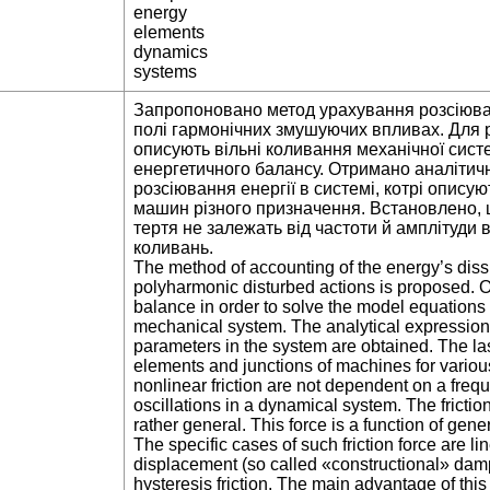
energy
elements
dynamics
systems
Запропоновано метод урахування розсіюван
полі гармонічних змушуючих впливах. Для р
описують вільні коливання механічної сист
енергетичного балансу. Отримано аналітич
розсіювання енергії в системі, котрі описую
машин різного призначення. Встановлено, щ
тертя не залежать від частоти й амплітуди 
коливань.
The method of accounting of the energy’s diss
polyharmonic disturbed actions is proposed. 
balance in order to solve the model equations d
mechanical system. The analytical expressions
parameters in the system are obtained. The last
elements and junctions of machines for various
nonlinear friction are not dependent on a fre
oscillations in a dynamical system. The frictio
rather general. This force is a function of gener
The specific cases of such friction force are line
displacement (so called «constructional» damp
hysteresis friction. The main advantage of this