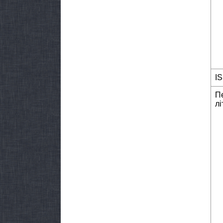
I
П
лі