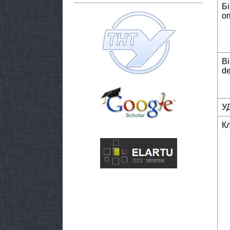
Б
о
Bi
de
У
К