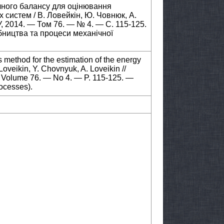
чного балансу для оцінювання
 систем / В. Ловейкін, Ю. Човнюк, А.
, 2014. — Том 76. — № 4. — С. 115-125.
ництва та процеси механічної
s method for the estimation of the energy
Loveikin, Y. Chovnyuk, A. Loveikin //
— Volume 76. — No 4. — P. 115-125. —
ocesses).