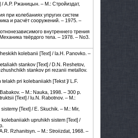
 / А.Р. Ржаницын. – М.: Стройиздат,
ния при колебаниях упругих систем
ника и расчёт сооружений. – 1975. –
тотнонезависимого внутреннего трения
 Механика твёрдого тела. – 1978. – No3.
eskikh kolebanii [Text] / Ia.H. Panovko. –
taliakh stankov [Text] / D.N. Reshetov,
ezhushchikh stankov pri rezanii metallov.
telakh pri kolebaniiakh [Tekst ]/ L.F.
. Babakov. – M.: Nauka, 1998. – 300 p.
ktsii [Text] / Iu.N. Rabotnov. – M.:
istemy [Text] / E. Skuchik. – M.: Mir,
i kolebaniiakh upruhikh sistem [Text] /
p.
 A.R. Rzhanitsyn. – M.: Stroiizdat, 1968. –