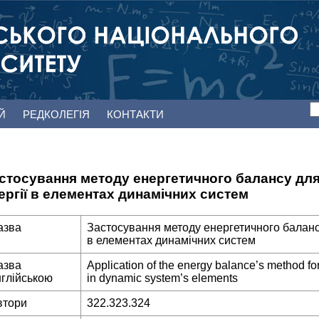
ЕЙ
РЕДКОЛЕГІЯ
КОНТАКТИ
стосування методу енергетичного балансу дл
ергії в елементах динамічних систем
азва
Застосування методу енергетичного баланс
в елементах динамічних систем
азва
Application of the energy balance’s method for
нглійською
in dynamic system’s elements
втори
322.323.324