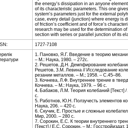
the energy’s dissipation in an anyone element
of its characteristic parameters. This one gives
system’s parameters just for the external poly
case, every detail (junction) where energy is 
of friction’s coefficient and of force’s characte
research may be used for the determination of th
section with series or parallel junction of its e
SSN:
1727-7108
ерелік
1. Пановко, Я.Г. Введение в теорию механич
тератури
– М.: Наука, 1980. – 272с.
2. Решетов, Д.Н. Демпфирование колебаний в
Решетов, З.М. Левина // Исследование ко
резании металлов. – М.; 1958. – С.45–86.
3. Кочнева, Л.Ф. Внутреннее трение в тверд
Кочнева. – М.: Наука, 1979. – 96 с.
4. Бабаков, Л.М. Теория колебаний [Текст] / 
с.
5. Работнов, Ю.Н. Ползучесть элементов кон
Наука, 206. – 420 с.
6. Скучик, Е. Простые и сложные колебатель
Мир, 2000. – 280 с.
7. Сорокин, Е.С. К теории внутреннего тре
[Текст] / Е.С. Сорокин. – М.: Госстройиздат, 