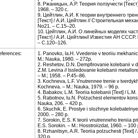
8. Ржаницын, А.Р. Теория ползучести [Текст]
1968. – 320 с.
9. Цейтлин, А.И. К теории внутреннего тре
[Текст] / А.И. Цейтлин // Строительная меха
No21. – С.15–20.
10. Цейтлин, А.И. О линейных моделях час
[Текст] / А.И. Цейтлин// Известия АН СССР.
– С.120–126.
ferences:
1. Panovko, Ia.H. Vvedenie v teoriiu mekhanich
M.: Nauka, 1980. – 272p.
2. Reshetov, D.N. Dempfirovanie kolebanii v de
Z.M. Levina // Issledovanie kolebanii metallor
– M.; 1958. – P.45–86.
3. Kochneva, L.F. Vnutrennee trenie v tverdykh 
Kochneva. – M.: Nauka, 1979. – 96 p.
4. Babakov, L.M. Teoriia kolebanii [Text] / L.M
5. Rabotnov, Iu.N. Polzuchest elementov konstru
Nauka, 206. – 420 p.
6. Skuchik, E. Prostye i slozhnye kolebatelnye s
2000. – 280 p.
7. Sorokin, E.S. K teorii vnutrenneho treniia pr
E.S. Sorokin. – M.: Hosstroiizdat, 1960. – 100 
8. Rzhanitsyn, A.R. Teoriia polzuchesti [Text] /
320 p.