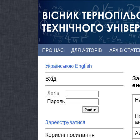
ПРО НАС
ДЛЯ АВТОРІВ
АРХІВ СТАТ
Українською
English
За
Вхід
ен
Логін
Н
Пароль
Н
а
Зареєструватися
А
Корисні посилання