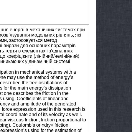
ня енергії в механічних системах при
озв’язування модельних рівнянь, які
еми, застосовується метод
ні вирази для основних параметрів
ть тертя в елементах і з’єднаннях
о коефіцієнти (лінійний/нелінійний)
виникаючих у динамічній системі
ipation in mechanical systems with a
One may use the method of energy’s
escribed the free oscillations of
 for the main energy’s dissipation
 one describes the friction in the
 using. Coefficients of linear and
quency and amplitude of the generated
n force expression used in this research is
al coordinate and of its velocity as well.
ar viscous friction, friction proportional to
ing), Coulomb’s or «dry» friction,
 expression’s using for the estimation of