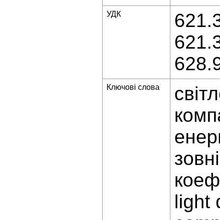
УДК
621.
621.
628.
Ключові слова
світ
комп
енер
зовн
коефі
light