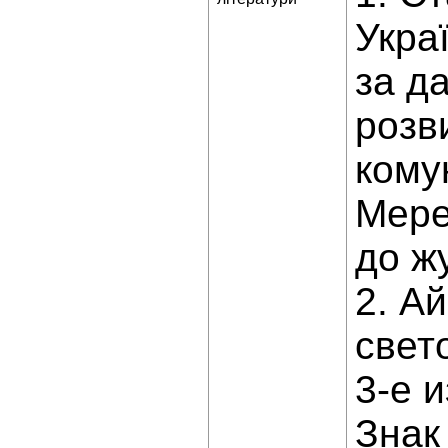
Украї
за д
розв
кому
Мере
до жу
2. А
свет
3-е и
Знак 