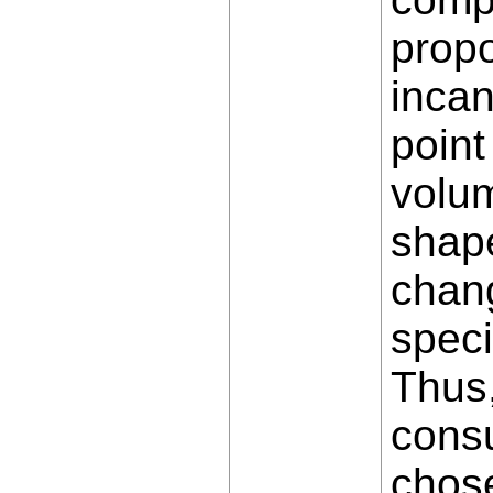
propo
incan
point
volum
shape
chang
speci
Thus,
consu
chose