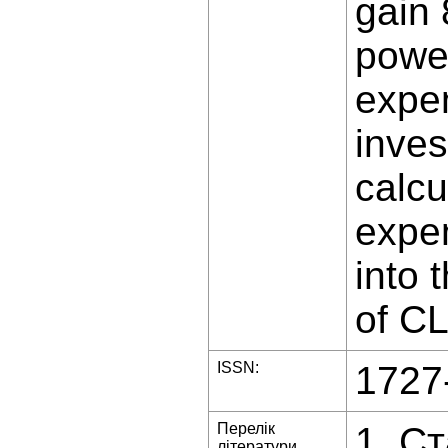
gain 
power
expen
inves
calcu
expen
into 
of CL
ISSN:
1727
Перелік
1. С
літератури