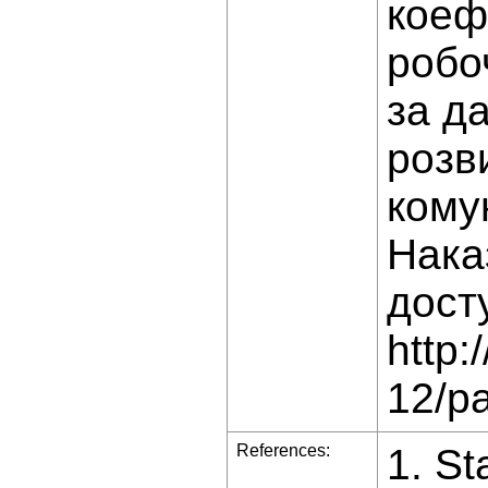
коеф
робо
за д
розв
кому
Нака
дост
http:
12/p
References:
1. St