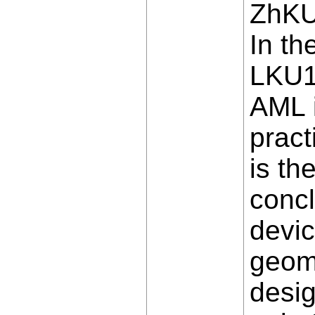
ZhKU
In th
LKU11
AML i
pract
is th
concl
devi
geome
desig