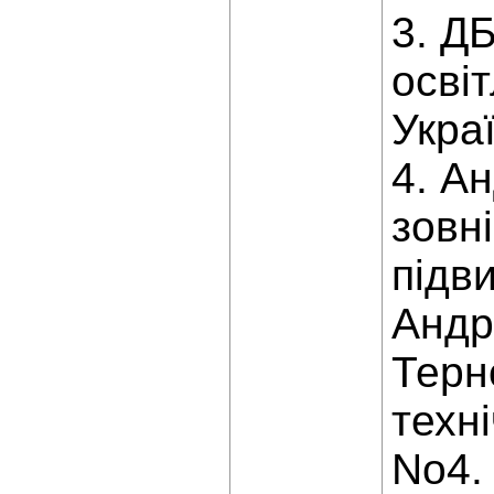
3. Д
осві
Украї
4. Ан
зовн
підви
Андрі
Терн
техні
No4.