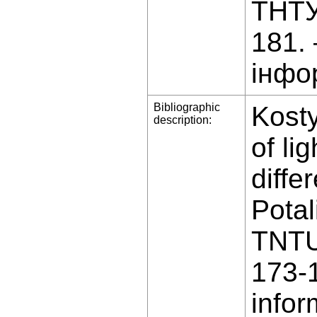
ТНТУ
181.
інфо
Bibliographic
Kosty
description:
of li
diffe
Potal
TNTU
173-
infor