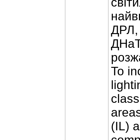
світ
найв
ДРЛ,
ДНаТ
розж
To in
light
class
area
(IL) 
compa