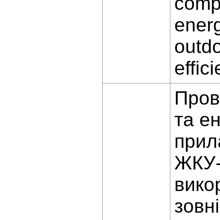
comp
energ
outdo
effic
Пров
та е
прил
ЖКУ-
вико
зовн