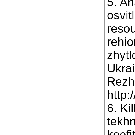
5. An
osvit
resou
rehio
zhyt
Ukrai
Rezh
http:
6. Ki
tekh
koefi