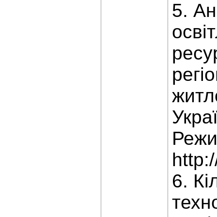
5. А
осві
ресу
регі
житл
Укра
Режи
http:
6. Кі
техн