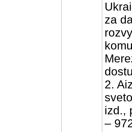
Ukrai
za d
rozvy
komu
Mere
dostu
2. Ai
sveto
izd.,
– 972