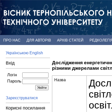
ПРО НАС
ДЛЯ АВТОРІВ
АРХІВ СТАТЕЙ
РЕДКОЛЕГІ
Українською
English
Дослідження енергетично
Вхід
різними джерелами світ
Логін
Назва
Досл
Пароль
світ
Зареєструватися
осві
Корисні посилання