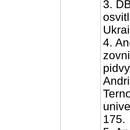
3. DB
osvit
Ukrai
4. An
zovni
pidvy
Andri
Tern
unive
175.