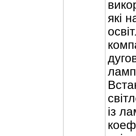
вико
які 
осві
комп
дугов
ламп
Вста
світ
із л
коеф