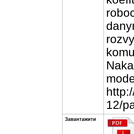
roboc
dany
rozvy
komu
Naka
mode
http:
12/p
Завантажити