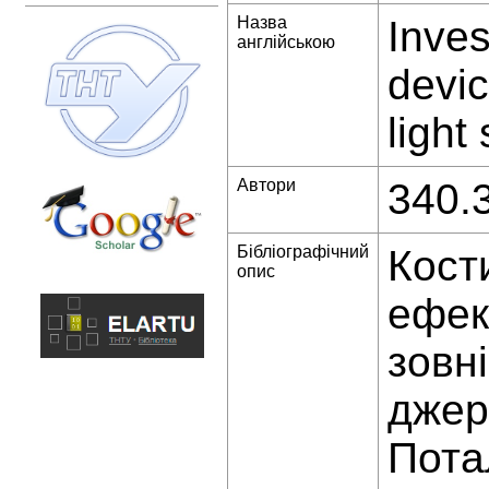
Назва
Inves
англійською
devic
light
Автори
340.
Бібліографічний
Кост
опис
ефек
зовн
джере
Пота