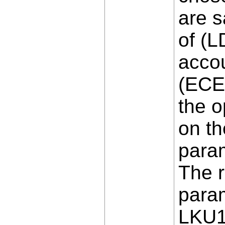
are s
of (L
accou
(ECE)
the o
on t
param
The r
param
LKU1