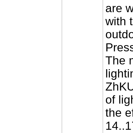
are w
with 
outdo
Pres
The m
light
ZhKU-
of li
the e
14..1