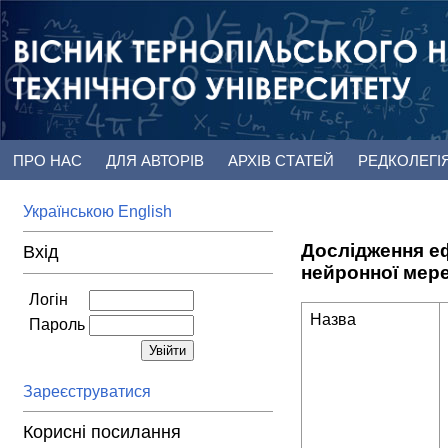
ПРО НАС
ДЛЯ АВТОРІВ
АРХІВ СТАТЕЙ
РЕДКОЛЕГІ
Українською
English
Дослідження е
Вхід
нейронної мер
Логін
Назва
Пароль
Зареєструватися
Корисні посилання