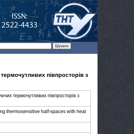
термочутливих півпросторів з
ючих термочутливих півпросторів з
ing thermosensitive half-spaces with heat