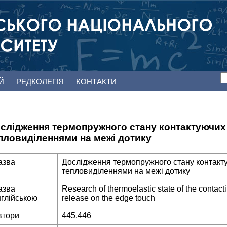
ЕЙ
РЕДКОЛЕГІЯ
КОНТАКТИ
слідження термопружного стану контактуючих 
пловиділеннями на межі дотику
азва
Дослідження термопружного стану контакту
тепловиділеннями на межі дотику
азва
Research of thermoelastic state of the contact
нглійською
release on the edge touch
втори
445.446