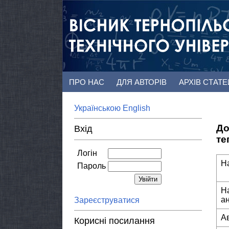
ПРО НАС
ДЛЯ АВТОРІВ
АРХІВ СТАТ
Українською
English
До
Вхід
те
Логін
Н
Пароль
Н
а
Зареєструватися
А
Корисні посилання