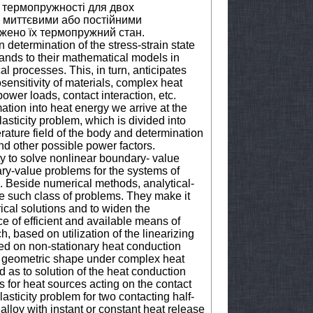
і термопружності для двох
з миттєвими або постійними
джено їх термопружний стан.
 determination of the stress-strain state
ands to their mathematical models in
l processes. This, in turn, anticipates
sensitivity of materials, complex heat
ower loads, contact interaction, etc.
ion into heat energy we arrive at the
asticity problem, which is divided into
rature field of the body and determination
and other possible power factors.
ty to solve nonlinear boundary- value
y-value problems for the systems of
ts. Beside numerical methods, analytical-
e such class of problems. They make it
erical solutions and to widen the
ce of efficient and available means of
, based on utilization of the linearizing
d on non-stationary heat conduction
e geometric shape under complex heat
as to solution of the heat conduction
 for heat sources acting on the contact
asticity problem for two contacting half-
lloy with instant or constant heat release