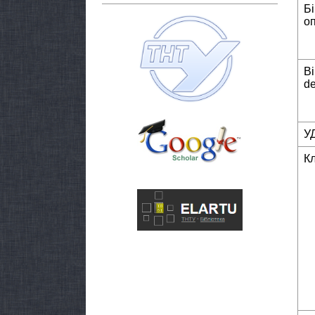
Б
о
Bi
de
У
К