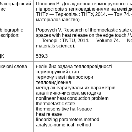
ібліографічний
Попович В. Дослідження термопружного ст
пис
півпросторів з тепловиділеннями на межі дот
ТНТУ — Тернопіль : ТНТУ, 2014. — Том 74. 
матеріалознавство).
bliographic
Popovych V. Research of thermoelastic state of
scription:
spaces with heat release on the edge touch / 
— Ternopil : TNTU, 2014. — Volume 74. — No
materials science).
ДК
539.3
лючові слова
нелінійна задача теплопровідності
термопружний стан
термочутливі півпростори
тепловиділення
метод лінеаризувальних параметрів
аналітично-числова методика
nonlinear heat conduction problem
thermoelastic state
thermosensitive half-space
heat release
linearizing parameters method
analytic-numerical method