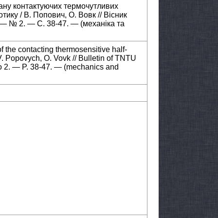
ану контактуючих термочутливих
ику / В. Попович, О. Вовк // Вісник
— № 2. — С. 38-47. — (механіка та
 the contacting thermosensitive half-
V. Popovych, O. Vovk // Bulletin of TNTU
 2. — P. 38-47. — (mechanics and