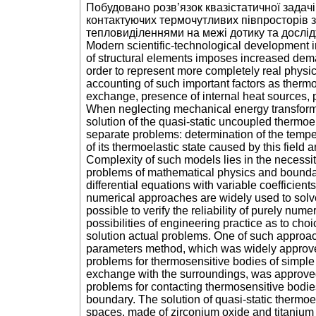
Побудовано розв’язок квазістатичної задач
контактуючих термочутливих півпросторів 
тепловиділеннями на межі дотику та дослі
Modern scientific-technological development in
of structural elements imposes increased dem
order to represent more completely real physica
accounting of such important factors as thermo
exchange, presence of internal heat sources, p
When neglecting mechanical energy transformat
solution of the quasi-static uncoupled thermoel
separate problems: determination of the tempe
of its thermoelastic state caused by this field 
Complexity of such models lies in the necessi
problems of mathematical physics and boundar
differential equations with variable coefficien
numerical approaches are widely used to solv
possible to verify the reliability of purely num
possibilities of engineering practice as to choi
solution actual problems. One of such approach
parameters method, which was widely approve
problems for thermosensitive bodies of simpl
exchange with the surroundings, was approved 
problems for contacting thermosensitive bodies
boundary. The solution of quasi-static thermoel
spaces, made of zirconium oxide and titanium a