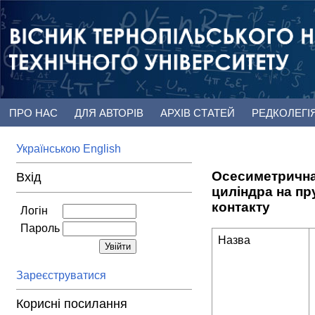
ПРО НАС
ДЛЯ АВТОРІВ
АРХІВ СТАТЕЙ
РЕДКОЛЕГІ
Українською
English
Осесиметрична 
Вхід
циліндра на пр
контакту
Логін
Пароль
Назва
Зареєструватися
Корисні посилання