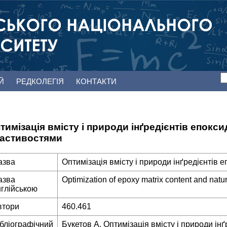
ЕЙ
РЕДКОЛЕГІЯ
КОНТАКТИ
тимізація вмісту і природи інґредієнтів епоксид
астивостями
азва
Оптимізація вмісту і природи інґредієнтів е
азва
Optimization of epoxy matrix content and natur
нглійською
втори
460.461
ібліографічний
Букетов А. Оптимізація вмісту і природи інґр