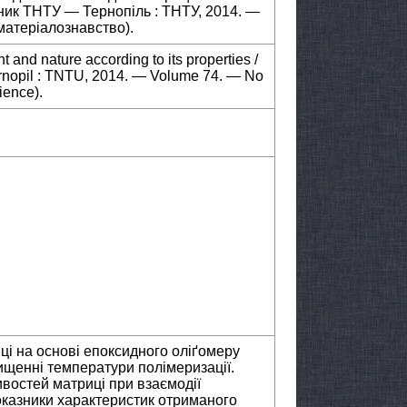
існик ТНТУ — Тернопіль : ТНТУ, 2014. —
матеріалознавство).
 and nature according to its properties /
Ternopil : TNTU, 2014. — Volume 74. — No
ience).
і на основі епоксидного оліґомеру
щенні температури полімеризації.
востей матриці при взаємодії
оказники характеристик отриманого