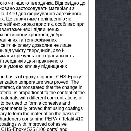
ого чи іншого твердника. Відповідно до
новано застосовувати матеріали з
lalit 410 для формування адгезійного
тях. Це сприятиме поліпшенню як
 когезійних характеристик, особливо при
навантаженнях і підвищених
 оптичної мікроскопії, добре
анічних та теплофізичних
 світлин зламу дозволив не лише
 від умісту твердників, але й
иманих результатів і правильність
ї твердників для практичного
ся в умовах впливу підвищених
 the basis of epoxy oligomer CHS-Epoxy
erization temperature was proved. The
nteract, demonstrated that the change in
terial is proportional to the content of the
aterials with different concentrations of
to be used to form a cohesive and
experimentally proved that using coatings
ry to form the material on the basis of
hardeners containing PEPA + Telalit 410
e coatings with improved cohesive
in CHS-Epoxy 525 (100 parts) and