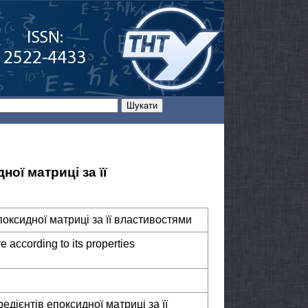
ної матриці за її
поксидної матриці за її властивостями
e according to its properties
едієнтів епоксидної матриці за її