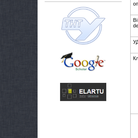
о
Bi
de
У
К