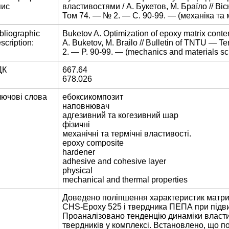
пис
властивостями / А. Букетов, М. Браїло // В
Том 74. — № 2. — С. 90-99. — (механіка та 
bliographic
Buketov A. Optimization of epoxy matrix content
scription:
A. Buketov, M. Brailo // Bulletin of TNTU — 
2. — P. 90-99. — (mechanics and materials sc
ДК
667.64
678.026
лючові слова
ебоксикомпозит
наповнювач
адгезивний та когезивний шар
фізичні
механічні та термічні властивості.
epoxy composite
hardener
adhesive and cohesive layer
physical
mechanical and thermal properties
Доведено поліпшення характеристик матриц
CHS-Epoxy 525 і твердника ПЕПА при підви
Проаналізовано тенденцію динаміки власти
твердників у комплексі. Встановлено, що п