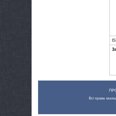
I
З
ПР
Всі права захищ