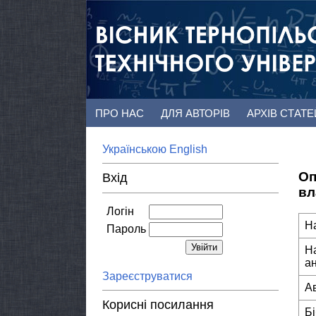
ПРО НАС
ДЛЯ АВТОРІВ
АРХІВ СТАТ
Українською
English
Оп
Вхід
вл
Логін
Н
Пароль
Н
а
Зареєструватися
А
Корисні посилання
Б