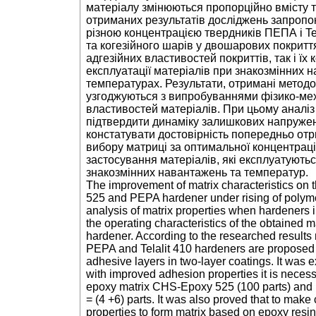
матеріалу змінюються пропорційно вмісту т
отриманих результатів досліджень запропо
різною концентрацією твердників ПЕПА і Te
та когезійного шарів у двошарових покрит
адгезійних властивостей покриттів, так і їх
експлуатації матеріалів при знакозмінних 
температурах. Результати, отримані методом
узгоджуються з випробуваннями фізико-мех
властивостей матеріалів. При цьому аналіз
підтвердити динаміку залишкових напружень
констатувати достовірність попередньо отр
вибору матриці за оптимальної концентраці
застосування матеріалів, які експлуатують
знакозмінних навантажень та температур.
The improvement of matrix characteristics on
525 and PEPA hardener under rising of polym
analysis of matrix properties when hardeners i
the operating characteristics of the obtained ma
hardener. According to the researched results m
PEPA and Telalit 410 hardeners are proposed 
adhesive layers in two-layer coatings. It was 
with improved adhesion properties it is necessa
epoxy matrix CHS-Epoxy 525 (100 parts) and 
= (4 +6) parts. It was also proved that to mak
properties to form matrix based on epoxy res