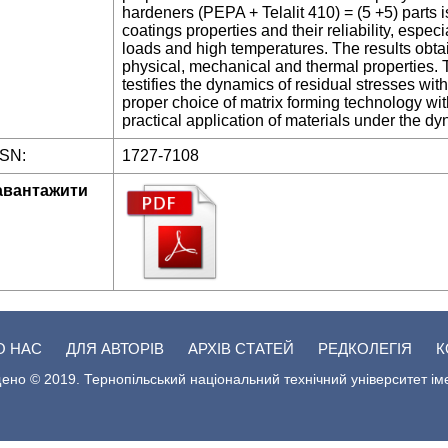
hardeners (PEPA + Telalit 410) = (5 +5) parts is
coatings properties and their reliability, espe
loads and high temperatures. The results obtai
physical, mechanical and thermal properties. 
testifies the dynamics of residual stresses wit
proper choice of matrix forming technology wit
practical application of materials under the 
SSN:
1727-7108
авантажити
О НАС
ДЛЯ АВТОРІВ
АРХІВ СТАТЕЙ
РЕДКОЛЕГІЯ
К
ено © 2019. Тернопільський національний технічний університет ім