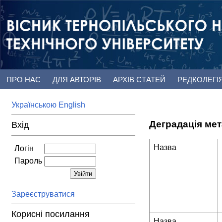
ПРО НАС
ДЛЯ АВТОРІВ
АРХІВ СТАТЕЙ
РЕДКОЛЕГІ
Українською
English
Деградація мет
Вхід
Назва
Логін
Пароль
Зареєструватися
Корисні посилання
Назва