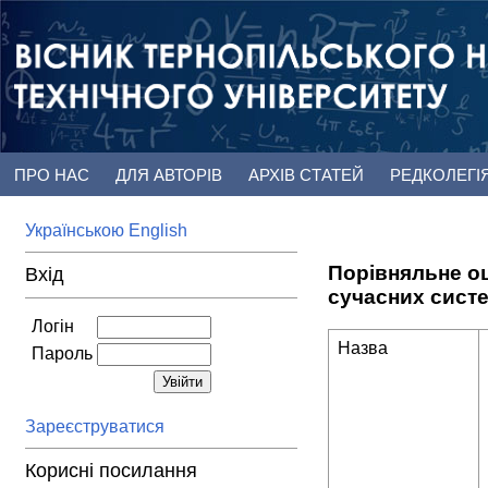
ПРО НАС
ДЛЯ АВТОРІВ
АРХІВ СТАТЕЙ
РЕДКОЛЕГІ
Українською
English
Порівняльне о
Вхід
сучасних сист
Логін
Назва
Пароль
Зареєструватися
Корисні посилання