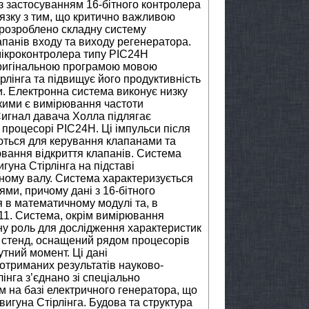
із застосуванням 16-бітного контролера
’язку з тим, що критично важливою
 розроблено складну систему
панів входу та виходу регенератора.
мікроконтролера типу PIC24H
оригінальною програмою мовою
рлінга та підвищує його продуктивність
. Електронна система виконує низку
кими є вимірювання частоти
игнал давача Холла підлягає
роцесорі PIC24H. Ці імпульси після
ються для керування клапанами та
ювання відкриття клапанів. Система
гуна Стірлінга на підставі
ному валу. Система характеризується
и, причому дані з 16-бітного
 в математичному модулі та, в
11. Система, окрім вимірювання
отну роль для дослідження характеристик
 стенд, оснащений рядом процесорів
утний момент. Ці дані
отриманих результатів науково-
інга з’єднано зі спеціально
 на базі електричного генератора, що
игуна Стірлінга. Будова та структура