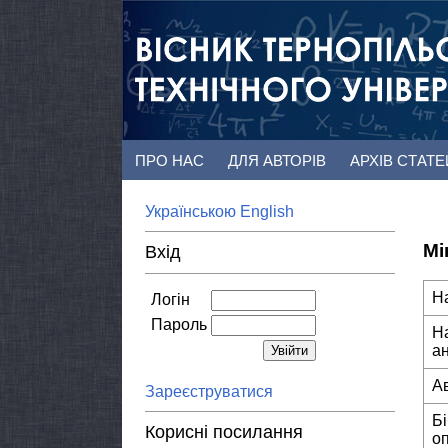
ПРО НАС
ДЛЯ АВТОРІВ
АРХІВ СТАТ
Українською
English
Мі
Вхід
Н
Логін
Пароль
Н
а
А
Зареєструватися
Б
Корисні посилання
о