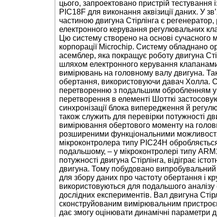
цього, запроектовано пристрій тестування 
PIC18F для виконання аквізиції даних. У зв
частиною двигуна Стірлінга є регенератор,
електронного керування регулювальних кла
Цю систему створено на основі сучасного 
корпорації Microchip. Систему обладнано 
асемблер, яка покращує роботу двигуна Сті
шляхом електронного керування клапанами
вимірювань на головному валу двигуна. Та
обертання, використовуючи давач Холла. С
перетворенню з подальшим обробленням у п
перетворення в елементі Шотткі застосову
синхронізації блока випередження й регул
також служить для перевірки потужності дви
вимірювання обертового моменту на голов
розширеними функціональними можливостям
мікроконтролера типу PIC24H обробляється
подальшому, – у мікроконтролері типу ARM
потужності двигуна Стірлінга, відіграє іст
двигуна. Тому побудовано випробувальний
для збору даних про частоту обертання і кр
використовуються для подальшого аналізу 
дослідних експериментів. Вал двигуна Стірл
сконструйованим вимірювальним пристроєм
дає змогу оцінювати динамічні параметри дв