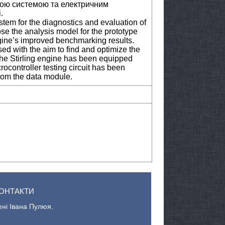
ною системою та електричним
.
stem for the diagnostics and evaluation of
ose the analysis model for the prototype
gine’s improved benchmarking results.
ed with the aim to find and optimize the
the Stirling engine has been equipped
crocontroller testing circuit has been
from the data module.
ОНТАКТИ
ені Івана Пулюя.