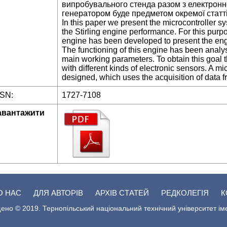
випробувального стенда разом з електрон
генератором буде предметом окремої статті
In this paper we present the microcontroller sy
the Stirling engine performance. For this purp
engine has been developed to present the en
The functioning of this engine has been analys
main working parameters. To obtain this goal 
with different kinds of electronic sensors. A mi
designed, which uses the acquisition of data 
SSN:
1727-7108
авантажити
О НАС
ДЛЯ АВТОРІВ
АРХІВ СТАТЕЙ
РЕДКОЛЕГІЯ
К
ено © 2019. Тернопільський національний технічний університет ім