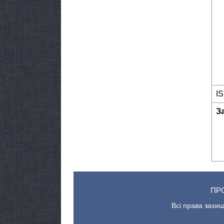
I
З
ПР
Всі права захищ