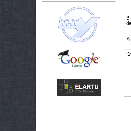
Bi
de
У
К