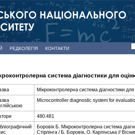
ЕЙ
РЕДКОЛЕГІЯ
КОНТАКТИ
кроконтролерна система діагностики для оцін
азва
Мікроконтролерна система діагностики для
азва
Microcontroller diagnostic system for evaluatio
нглійською
втори
480.481
ібліографічний
Боровік Б. Мікроконтролерна система діаг
пис
Стірлінга / Б. Боровік, О. Карпінська // Ві