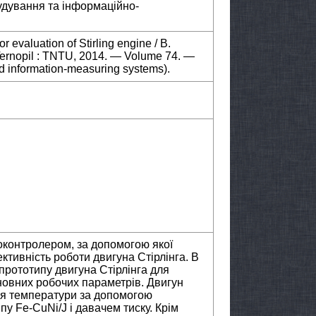
удування та інформаційно-
r evaluation of Stirling engine / B.
 Ternopil : TNTU, 2014. — Volume 74. —
d information-measuring systems).
оконтролером, за допомогою якої
ктивність роботи двигуна Стірлінга. В
прототипу двигуна Стірлінга для
овних робочих параметрів. Двигун
я температури за допомогою
пу Fe-CuNi/J і давачем тиску. Крім