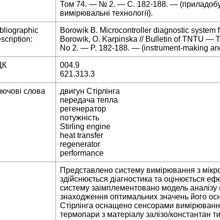
Том 74. — № 2. — С. 182-188. — (приладоб
вимірювальні технології).
bliographic
Borowik B. Microcontroller diagnostic system fo
scription:
Borowik, O. Karpinska // Bulletin of TNTU —
No 2. — P. 182-188. — (instrument-making an
ДК
004.9
621.313.3
лючові слова
двигун Стірлінга
передача тепла
регенератор
потужність
Stirling engine
heat transfer
regenerator
performance
Представлено систему вимірювання з мікр
здійснюється діагностика та оцінюється ефе
систему заімплементовано модель аналізу 
знаходження оптимальних значень його осн
Стірлінга оснащено сенсорами вимірюванн
термопари з матеріалу залізо/константан ти