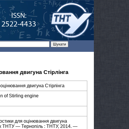
ювання двигуна Стірлінга
 оцінювання двигуна Стірлінга
n of Stirling engine
ностики для оцінювання двигуна
сник ТНТУ — Тернопіль : ТНТУ, 2014. —