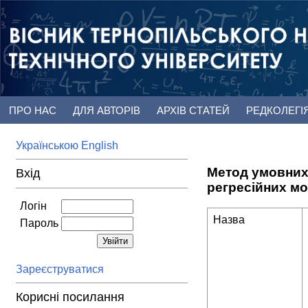
ПРО НАС
ДЛЯ АВТОРІВ
АРХІВ СТАТЕЙ
РЕДКОЛЕГІ
Українською
English
Метод умовних
Вхід
регресійних мо
Логін
Назва
Пароль
Зареєструватися
Корисні посилання