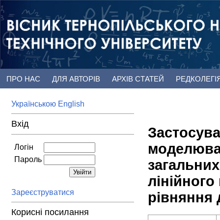
ПРО НАС
ДЛЯ АВТОРІВ
АРХІВ СТАТЕЙ
РЕДКОЛЕГІ
Українською
English
Вхід
Застосува
моделюван
Логін
Пароль
загальних
лінійного
Зареєструватися
рівняння 
Корисні посилання