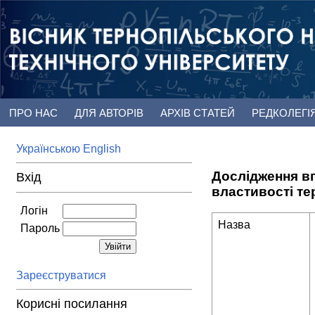
ПРО НАС
ДЛЯ АВТОРІВ
АРХІВ СТАТЕЙ
РЕДКОЛЕГІ
Українською
English
Дослідження вп
Вхід
властивості те
Логін
Назва
Пароль
Зареєструватися
Корисні посилання