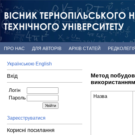
ПРО НАС
ДЛЯ АВТОРІВ
АРХІВ СТАТЕЙ
РЕДКОЛЕГІ
Українською
English
Метод побудови
Вхід
використанням 
Логін
Назва
Пароль
Зареєструватися
Корисні посилання