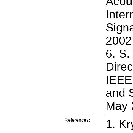
Acous
Inter
Signa
2002
6. S.
Dire
IEEE 
and S
May 2
References:
1. Kr