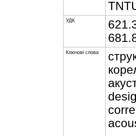
TNTU 
УДК
621.
681.
Ключові слова
стру
коре
акус
desi
corre
acou