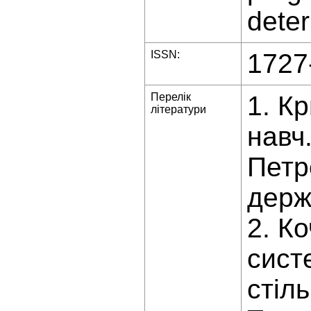
dete
ISSN:
1727
Перелік
1. К
літератури
навч.
Петр
держ
2. К
сист
стіль