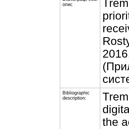
Tremb
опис
prior
rece
Rost
2016
(При
сист
Bibliographic
Trem
description:
digit
the a