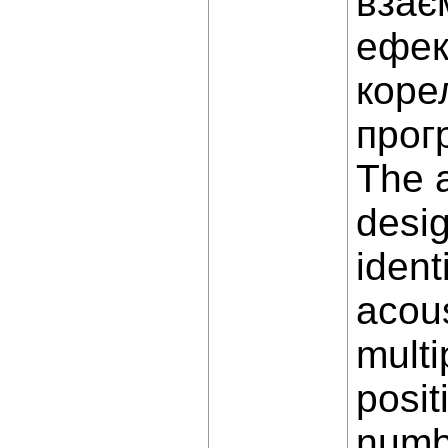
взає
ефек
коре
прог
The a
desig
ident
acous
multi
posit
numbe