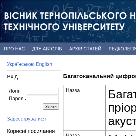
ПРО НАС
ДЛЯ АВТОРІВ
АРХІВ СТАТЕЙ
РЕДКОЛЕГІ
Українською
English
Багатоканальний цифров
Вхід
Назва
Бага
Логін
Пароль
пріо
акус
Зареєструватися
Корисні посилання
Назва