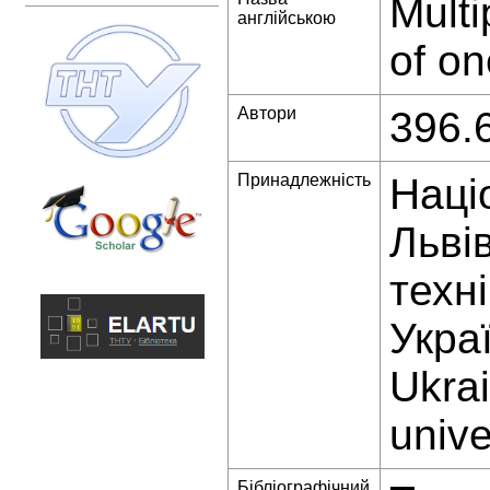
Multi
англійською
of on
Автори
396.
Принадлежність
Наці
Льві
техн
Украї
Ukrai
unive
Бібліографічний