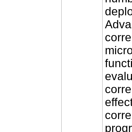
depl
Advan
corre
micro
funct
evalu
corre
effec
corre
progr