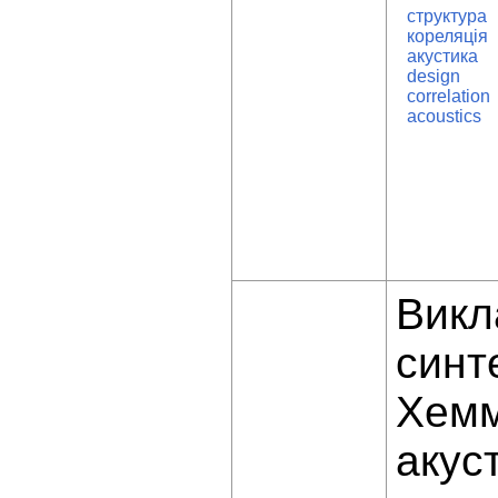
структура
кореляція
акустика
design
correlation
acoustics
Викл
синт
Хемм
акус