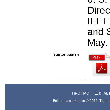
Dire
IEEE 
and S
May. 
Завантажити
ПРО НАС
ДЛЯ АВ
Всі права захищено © 2019. Терноп