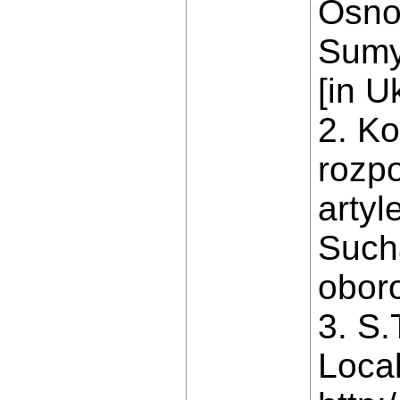
Osnov
Sumy
[in U
2. K
rozp
artyl
Sucha
oboro
3. S.
Local