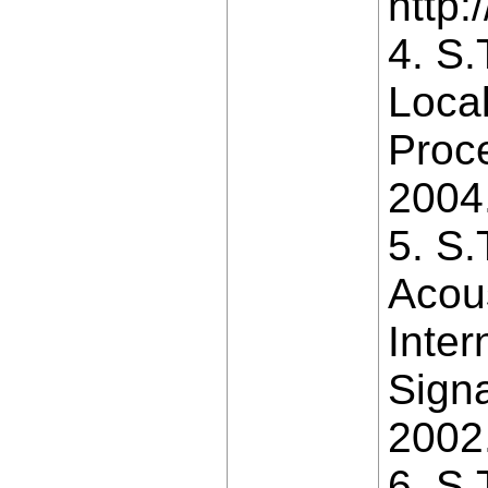
http:
4. S.
Local
Proc
2004
5. S.
Acous
Inter
Signa
2002
6. S.