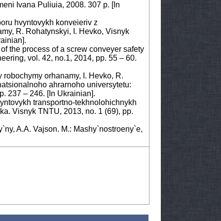
eni Ivana Puliuia, 2008. 307 p. [In
boru hvyntovykh konveieriv z
y, R. Rohatynskyi, I. Hevko, Visnyk
ainian].
 of the process of a screw conveyer safety
ering, vol. 42, no.1, 2014, pp. 55 – 60.
y robochymy orhanamy, I. Hevko, R.
natsionalnoho ahrarnoho universytetu:
. 237 – 246. [In Ukrainian].
vyntovykh transportno-tekhnolohichnykh
ka. Visnyk TNTU, 2013, no. 1 (69), pp.
`ny, A.A. Vajson. M.: Mashy`nostroeny`e,