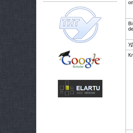
о
Bi
de
У
К