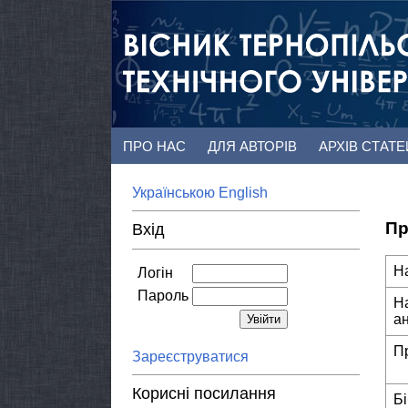
ПРО НАС
ДЛЯ АВТОРІВ
АРХІВ СТАТ
Українською
English
Пр
Вхід
Н
Логін
Пароль
Н
а
П
Зареєструватися
Корисні посилання
Б