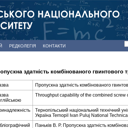
ЕЙ
РЕДКОЛЕГІЯ
КОНТАКТИ
опускна здатність комбінованого гвинтового
азва
Пропускна здатність комбінованого гвинто
азва
Throughput capability of the combined screw
нглійською
ринадлежність
Тернопільський національний технічний уні
Україна Ternopil Ivan Puluj National Technical
ібліографічний
Паньків В. Р. Пропускна здатність комбіно