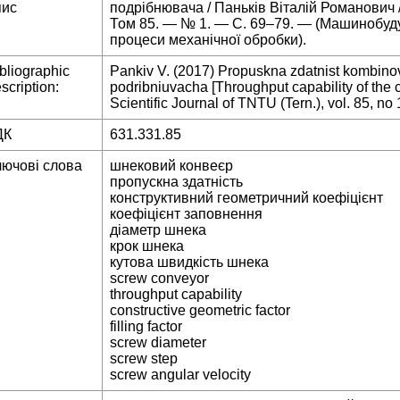
пис
подрібнювача / Паньків Віталій Романович /
Том 85. — № 1. — С. 69–79. — (Машинобуд
процеси механічної обробки).
bliographic
Pankiv V. (2017) Propuskna zdatnist kombino
scription:
podribniuvacha [Throughput capability of the
Scientific Journal of TNTU (Tern.), vol. 85, no 
ДК
631.331.85
лючові слова
шнековий конвеєр
пропускна здатність
конструктивний геометричний коефіцієнт
коефіцієнт заповнення
діаметр шнека
крок шнека
кутова швидкість шнека
screw conveyor
throughput capability
constructive geometric factor
filling factor
screw diameter
screw step
screw angular velocity