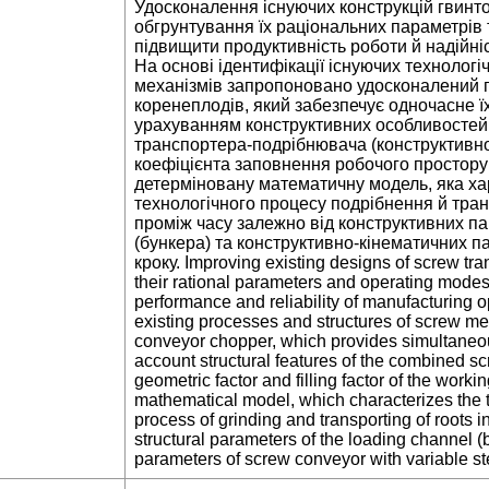
Удосконалення існуючих конструкцій гвинто
обгрунтування їх раціональних параметрів 
підвищити продуктивність роботи й надійні
На основі ідентифікації існуючих технологі
механізмів запропоновано удосконалений 
коренеплодів, який забезпечує одночасне ї
урахуванням конструктивних особливостей
транспортера-подрібнювача (конструктивно
коефіцієнта заповнення робочого простор
детерміновану математичну модель, яка ха
технологічного процесу подрібнення й тра
проміж часу залежно від конструктивних п
(бункера) та конструктивно-кінематичних п
кроку. Improving existing designs of screw tra
their rational parameters and operating modes
performance and reliability of manufacturing o
existing processes and structures of screw 
conveyor chopper, which provides simultaneous
account structural features of the combined s
geometric factor and filling factor of the wor
mathematical model, which characterizes the t
process of grinding and transporting of roots 
structural parameters of the loading channel (
parameters of screw conveyor with variable st