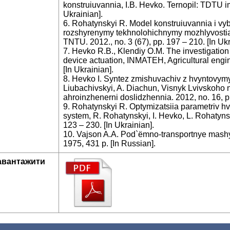
konstruiuvannia, I.B. Hevko. Ternopil: TDTU im
Ukrainian].
6. Rohatynskyi R. Model konstruiuvannia i vy
rozshyrenymy tekhnolohichnymy mozhlyvostiam
TNTU. 2012., no. 3 (67), рр. 197 – 210. [In Ukr
7. Hevko R.B., Klendiy O.M. The investigation
device actuation, INMATEH, Agricultural engine
[In Ukrainian].
8. Hevko I. Syntez zmishuvachiv z hvyntovym
Liubachivskyi, A. Diachun, Visnyk Lvivskoho 
ahroinzhenerni doslidzhennia. 2012, no. 16, pp
9. Rohatynskyi R. Optymizatsiia parametriv h
system, R. Rohatynskyi, I. Hevko, L. Rohatyns
123 – 230. [In Ukrainian].
10. Vajson A.A. Pod`ëmno-transportnye mashy
1975, 431 p. [In Russian].
авантажити