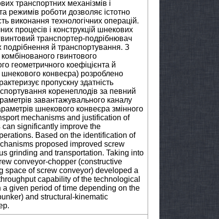
вих транспортних механізмів і
та режимів роботи дозволяє істотно
сть виконання технологічних операцій.
чних процесів і конструкцій шнекових
гвинтовий транспортер-подрібнювач
х подрібнення й транспортування. З
 комбінованого гвинтового
го геометричного коефіцієнта й
у шнекового конвеєра) розроблено
рактеризує пропускну здатність
нспортування коренеплодів за певний
араметрів завантажувального каналу
араметрів шнекового конвеєра змінного
nsport mechanisms and justification of
 can significantly improve the
perations. Based on the identification of
mechanisms proposed improved screw
 grinding and transportation. Taking into
crew conveyor-chopper (constructive
king space of screw conveyor) developed a
hroughput capability of the technological
in a given period of time depending on the
bunker) and structural-kinematic
ep.