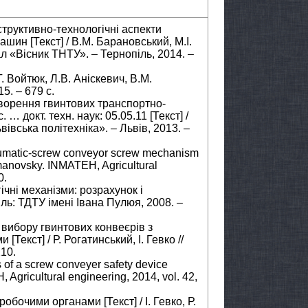
структивно-технологічні аспекти
ин [Текст] / В.М. Барановський, М.І.
ал «Вісник ТНТУ». – Тернопіль, 2014. –
. Войтюк, Л.В. Аніскевич, В.М.
15. – 679 с.
створення гвинтових транспортно-
… докт. техн. наук: 05.05.11 [Текст] /
вівська політехніка». – Львів, 2013. –
eumatic-screw conveyor screw mechanism
manovsky. INMATEH, Agricultural
0.
гічні механізми: розрахунок і
піль: ТДТУ імені Івана Пулюя, 2008. –
 вибору гвинтових конвеєрів з
екст] / Р. Рогатинський, І. Гевко //
210.
s of a screw conveyer safety device
 Agricultural engineering, 2014, vol. 42,
робочими органами [Текст] / І. Гевко, Р.