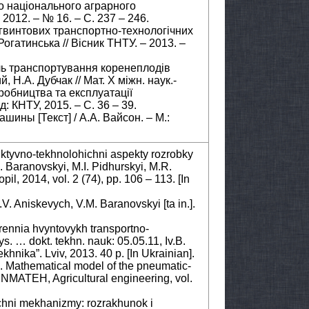
го національного аграрного
2012. – № 16. – С. 237 – 246.
в гвинтових транспортно-технологічних
. Рогатинська // Вісник ТНТУ. – 2013. –
ль транспортування коренеплодів
 Н.А. Дубчак // Мат. Х міжн. наук.-
робництва та експлуатації
: КНТУ, 2015. – С. 36 – 39.
ины [Текст] / А.А. Вайсон. – М.:
uktyvno-tekhnolohichni aspekty rozrobky
Baranovskyi, M.I. Pidhurskyi, M.R.
l, 2014, vol. 2 (74), рр. 106 – 113. [In
V. Aniskevych, V.M. Baranovskyi [ta in.].
rennia hvyntovykh transportno-
s. … dokt. tekhn. nauk: 05.05.11, Iv.B.
khnika”. Lviv, 2013. 40 p. [In Ukrainian].
 Mathematical model of the pneumatic-
NMATEH, Agricultural engineering, vol.
ichni mekhanizmy: rozrakhunok i