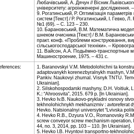
Любачівський, А. Дячун // Вісник Львівсько
університету: агроінженерні дослідження. – 
9. Рогатинський, Р. Оптимізація параметрі
систем [Текст] / Р. Рогатинський, І. Гевко, Л
№1 (69). – С. 123 – 230.
10. Барановський, В.М. Математична моде
шнеком очисника [Текст] / В.М. Барановський,
практ. конф. «Проблеми конструювання, ви
сільськогосподарської техніки». – Кіровоград
11. Вайсон, А.А. Подьёмно-транспортные маш
Машиностроение, 1975. – 431 с.
ferences:
1. Baranovskyi V.M. Metodolohichni ta konstr
adaptovanykh korenezbyralnykh mashyn, V.M. 
Pankiv. Naukovyi zhurnal. Visnyk TNTU. Ternopi
Ukrainian].
2. Silskohospodarski mashyny, D.H. Voitiuk, L.
K.: “Ahroosvita”, 2015. 679 p. [In Ukrainian].
3. Hevko Iv.B. Naukovo-prykladni osnovy stvo
tekhnolohichnykh mekhanizmiv : avtoreferat dy
Hevko. Natsionalnyi universytet “Lvivska polite
4. Hevko R.B., Dzyura V.O., Romanovsky R.M.
screw conveyor screw mechanism operation, I
44, no. 3, 2014, pp. 103 – 110. [In Ukrainian].
5. Hevko I.B. Hvyntovi transportno-tekhnoloh