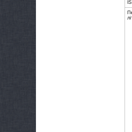
I
П
лі