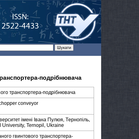
 транспортера-подрібнювача
вого транспортера-подрібнювача
 chopper conveyor
верситет імені Івана Пулюя, Тернопіль,
 University, Ternopil, Ukraine
ваного гвинтового транспортера-