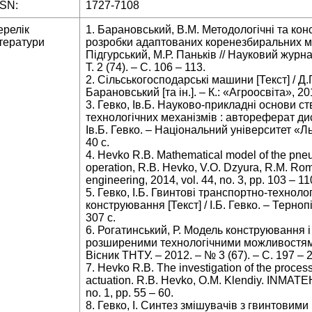
SSN:
1727-7108
ерелік
1. Барановський, В.М. Методологічні та кон
тератури
розробки адаптованих коренезбиральних маш
Підгурський, М.Р. Паньків // Науковий журн
Т. 2 (74). – С. 106 – 113.
2. Сільськогосподарські машини [Текст] / Д.Г
Барановський [та ін.]. – К.: «Агроосвіта», 20
3. Гевко, Ів.Б. Науково-прикладні основи 
технологічних механізмів : автореферат дис. 
Ів.Б. Гевко. – Національний університет «Ль
40 с.
4. Hevko R.B. Mathematical model of the pn
operation, R.B. Hevko, V.O. Dzyura, R.M. Ro
engineering, 2014, vol. 44, no. 3, pp. 103 – 11
5. Гевко, І.Б. Гвинтові транспортно-техноло
конструювання [Текст] / І.Б. Гевко. – Терно
307 c.
6. Рогатинський, Р. Модель конструювання і
розширеними технологічними можливостями [Т
Вісник ТНТУ. – 2012. – № 3 (67). – C. 197 – 
7. Hevko R.B. The investigation of the proces
actuation. R.B. Hevko, O.M. Klendiy. INMATEH,
no. 1, pp. 55 – 60.
8. Гевко, І. Синтез змішувачів з гвинтовими 