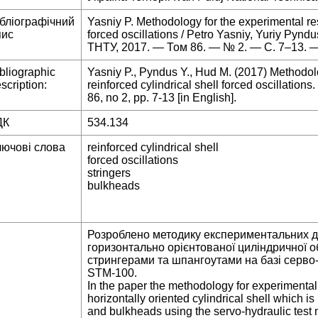
ібліографічний
Yasniy P. Methodology for the experimental res
пис
forced oscillations / Petro Yasniy, Yuriy Pynd
ТНТУ, 2017. — Том 86. — № 2. — С. 7–13. —
bliographic
Yasniy P., Pyndus Y., Hud M. (2017) Methodolo
scription:
reinforced cylindrical shell forced oscillations.
86, no 2, pp. 7-13 [in English].
ДК
534.134
лючові слова
reinforced cylindrical shell
forced oscillations
stringers
bulkheads
Розроблено методику експериментальних 
горизонтально орієнтованої циліндричної о
стрингерами та шпангоутами на базі серво
STM-100.
In the paper the methodology for experimental s
horizontally oriented cylindrical shell which is
and bulkheads using the servo-hydraulic tes