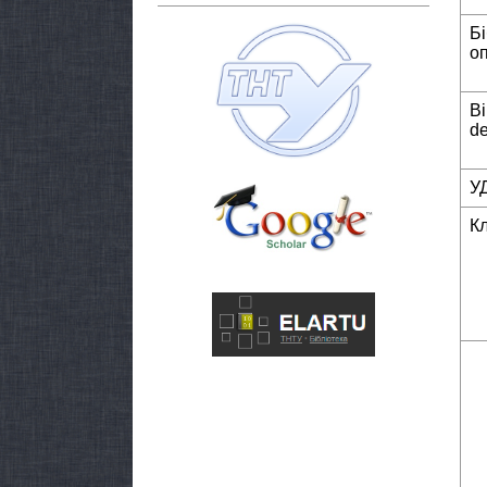
Б
о
Bi
de
У
К