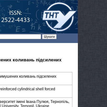
ених коливань підсилених
вимушених коливань підсилених
einforced cylindrical shell forced
верситет імені Івана Пулюя, Тернопіль,
 University, Ternopil, Ukraine