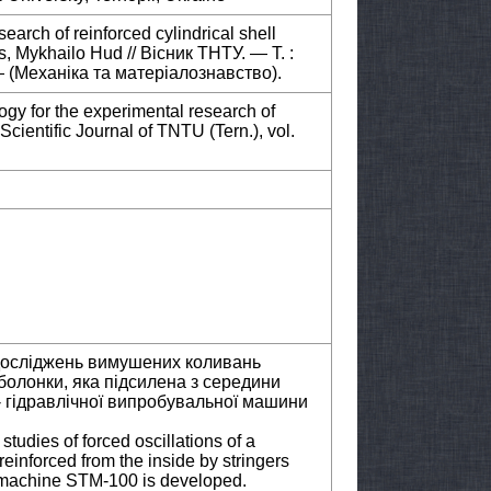
earch of reinforced cylindrical shell
us, Mykhailo Hud // Вісник ТНТУ. — Т. :
 (Механіка та матеріалознавство).
gy for the experimental research of
 Scientific Journal of TNTU (Tern.), vol.
досліджень вимушених коливань
болонки, яка підсилена з середини
- гідравлічної випробувальної машини
tudies of forced oscillations of a
 reinforced from the inside by stringers
t machine STM-100 is developed.