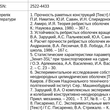
SSN:
2522-4433
ерелік
1. Прочность ракетных конструкций [Текст] 
тератури
П.И. Никитин, Ю.И. Савин, И.Н. Спиридонов
2. Амиро, И.Я. Теория ребристых оболочек [
К.: Наукова думка, 1980. – 367 с.
3. Устойчивость ребристых оболочек вращени
В.А. Заруцкий, А.С. Пальчевский, Ю.А. Санни
4. Расчет прочности ребристых оболочек ин
Андрианов, В.А. Лесничая, В.В. Лобода, Л.
школа, 1986. – 167 с.
5. Статистические характеристики параме
„Зенит-3SL“ при транспортировке на судне 
/ О.Э. Арлекинова, А.А. Василенко, И.А. Вас
2. – С. 23 – 30.
6. Экспериментальное исследование собст
неоднородных цилиндрических оболочек [Тек
Каиров. // Вісник Національного технічного
політехнічний інститут. Сер.: Машинобудуван
7. Заруцкий, В.А. О комплексных экспери
и колебаний конструктивно-неоднородных обо
Прикл. механика. – 2001. – Т. 37, № 8. – С. 3
8. Писаренко, Г.С. Экспериментальные ме
[Текст] / Г.С. Писаренко, В.А. Стрижало. – К.