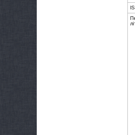
I
П
лі