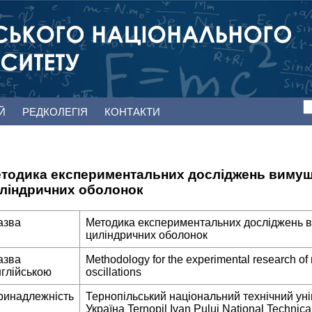
ЕЙ
РЕДКОЛЕГІЯ
КОНТАКТИ
тодика експериментальних досліджень вимуш
ліндричних оболонок
азва
Методика експериментальних досліджень 
циліндричних оболонок
азва
Methodology for the experimental research of r
нглійською
oscillations
ринадлежність
Тернопільський національний технічний уні
Україна Ternopil Ivan Puluj National Technical