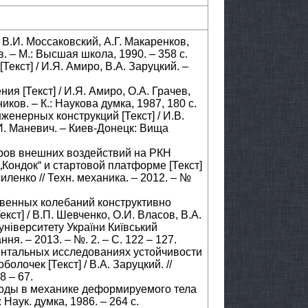
/ В.И. Моссаковский, А.Г. Макаренков,
. – М.: Высшая школа, 1990. – 358 с.
Текст] / И.Я. Амиро, В.А. Заруцкий. –
я [Текст] / И.Я. Амиро, О.А. Грачев,
ков. – К.: Наукова думка, 1987, 180 c.
женерных конструкций [Текст] / И.В.
И. Маневич. – Киев-Донецк: Вища
тров внешних воздействий на РКН
„Кондок“ и стартовой платформе [Текст]
иленко // Техн. механика. – 2012. – №
венных колебаний конструктивно
ст] / В.П. Шевченко, О.И. Власов, В.А.
 університету України Київський
ня. – 2013. – №. 2. – С. 122 – 127.
ментальных исследованиях устойчивости
лочек [Текст] / В.А. Заруцкий. //
8 – 67.
тоды в механике деформируемого тела
: Наук. думка, 1986. – 264 с.