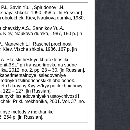
.I., Savin Yu.I., Spiridonov I.N.
sshaya shkola, 1990, 358 p. [In Russian].
tyih obolochek. Kiev, Naukova dumka, 1980,
Palchevskiy A.S., Sannikov Yu.A.
a. Kiev, Naukova dumka, 1987, 180 p. [In
V., Manevich L.I. Raschet prochnosti
. Kiev, Vischa shkola, 1986, 167 p. [In
A. Statisticheskiye kharakteristiki
it-3SL“ pri transportirovke na sudne
ka, 2012, no. 2, pp. 23 – 30. [In Russian].
 Eksperimentalnoye issledovaniye
rodnykh tsilindricheskikh obolochek.
etu Ukrayiny Kyyivs'kyy politekhnichnyy
 122 – 127. [In Russian].
alnykh issledovaniyakh ustoychivosti i
hek. Prikl. mekhanika, 2001. Vol. 37, no.
ntalnye metody v mekhanike
 264 p. [In Russian].