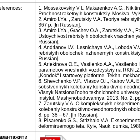
ferences:
1. Mossakovskiy V.I., Makarenkov A.G., Nikitin P
Prochnost raketnyih konstruktsiy. Moskva, Vyi
2. Amiro I.Ya. , Zarutskiy V.A. Teoriya rebris
367 p. [In Russian].
3. Amiro I.Ya., Grachev O.A., Zarutskiy V.A., 
Ustoychivost rebristyih obolochek vrascheniy
Russian].
4. Andrianov I.V., Lesnichaya V.A., Loboda V.
rebristyih obolochek inzhenernyih konstruktsiy
Russian].
5. Arlekinova O.E., Vasilenko A.A., Vasilenko I.
parametrov vneshnikh vozdeystviy na RKN „Zen
„Kondok“ i startovoy platforme, Tekhn. mekhani
6. Shevchenko V.P., Vlasov O.I., Kairov V.A.
sobstvennykh kolebaniy konstruktivno neodno
Visnyk Natsional'noho tekhnichnoho universyt
instytut, Mashynobuduvannya, 2013. No. 2, pp.
7. Zarutskiy V.A. O kompleksnykh eksperiment
kolebaniy konstruktivno-neodnorodnykh oboloc
8, pp. 38 – 67. [In Russian].
8. Pisarenko G.S., Strizhalo V.A. Eksperime
deformiruemogo tela. Kyiv, Nauk. dumka, 1986,
авантажити