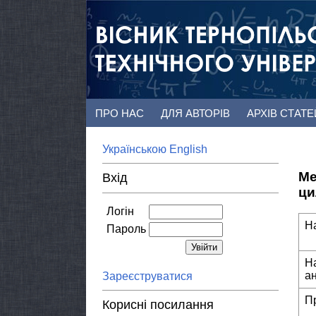
ПРО НАС
ДЛЯ АВТОРІВ
АРХІВ СТАТ
Українською
English
Ме
Вхід
ци
Логін
Н
Пароль
Н
а
Зареєструватися
П
Корисні посилання