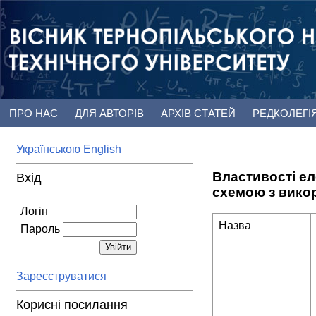
ПРО НАС
ДЛЯ АВТОРІВ
АРХІВ СТАТЕЙ
РЕДКОЛЕГІ
Українською
English
Властивості ел
Вхід
схемою з вико
Логін
Назва
Пароль
Зареєструватися
Корисні посилання