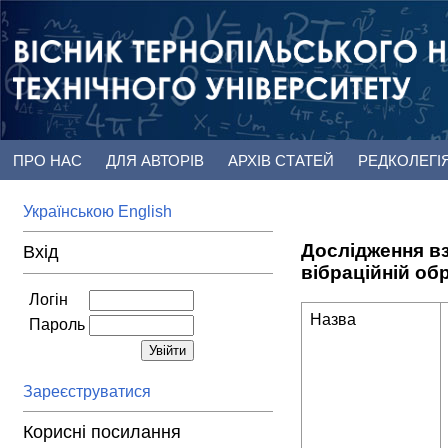
ПРО НАС
ДЛЯ АВТОРІВ
АРХІВ СТАТЕЙ
РЕДКОЛЕГІ
Українською
English
Дослідження в
Вхід
вібраційній о
Логін
Назва
Пароль
Зареєструватися
Корисні посилання