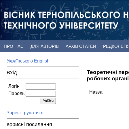
ПРО НАС
ДЛЯ АВТОРІВ
АРХІВ СТАТЕЙ
РЕДКОЛЕГІ
Українською
English
Теоретичні пе
Вхід
робочих орган
Логін
Назва
Пароль
Зареєструватися
Корисні посилання