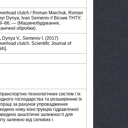
c overload clutch / Roman Marchuk, Roman
yr Dynya, Ivan Semeniv // Вісник ТНТУ.
 59–66. — (Машинобудування,
анічної обробки).
, Dynya V., Semeniv I. (2017)
verload clutch. Scientific Journal of
sh].
транспортно-технологічних систем і їх
одного господарства та розширенню їх
 праці за рахунок упровадження
ведено нову конструкцію гідравлічної
иведено аналітичні залежності для
ту залежно від силових і