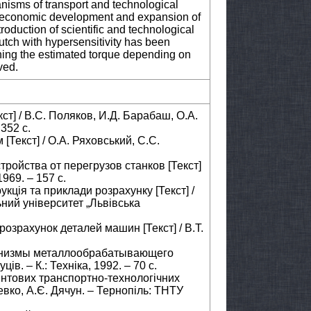
isms of transport and technological
her economic development and expansion of
troduction of scientific and technological
utch with hypersensitivity has been
ning the estimated torque depending on
ved.
ст] / В.С. Поляков, И.Д. Барабаш, О.А.
352 с.
[Текст] / О.А. Ряховський, С.С.
тройства от перегрузов станков [Текст]
969. – 157 с.
кція та приклади розрахунку [Текст] /
ьний університет „Львівська
озрахунок деталей машин [Текст] / В.Т.
ханизмы металлообрабатывающего
ів. – К.: Техніка, 1992. – 70 с.
интових транспортно-технологічних
 Гевко, А.Є. Дячун. – Тернопіль: ТНТУ