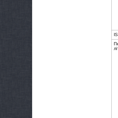
I
П
лі