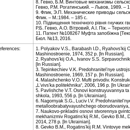
8. Гевко, Б.М. Винтовые механизмы сельско
Гевко, Р.М. Рогатинський. – Львов, 1989. – 1
9. Флик, Э.П. Механические приводы сельск
Флик. – М.:1984. – 185 с.
10. Підвищення технічного рівня гнучких гв
Р.Б. Гевко, А.О. Вітровий, А.І. Пік. – Тернопі
11. Патент №108267 Муфта запобіжна [Текст]
Бюл. №13, 2016.
ferences:
1. Polyakov V.S., Barabash I.D., Ryahovs'kij 
Mashinostroenie, 1974, 352 p. [In Russian].
2. Ryahovs'kij O.A., Ivanov S.S. Sprpavochnik
[In Russian].
3. Tepinkechiev V.K. Predohranitel'nye ustrojs
Mashinostroenie, 1969, 157 p. [In Russian].
4. Malashchenko V.O. Mufti privodіv. Konstrukcі
„L'vіvs'ka polіtekhnіka“, 2006, 196 p. [In Ukrain
5. Pavlishche V.T. Osnovi konstruyuvannya ta
shkola, 1993, 556 p. [In Ukrainian].
6. Nagornyak S.G., Lucіv I.V. Predohranitel'
metalloobrabatyvayushchego oborudovaniya, K.
7. Naukovo-prikladnі osnovi stvorennya gvint
mekhanіzmіv Rogatins'kij R.M., Gevko B.M., D
2014, 278 p. [In Ukrainian].
8. Gevko B.M., Rogatins'kij R.M. Vintovye m