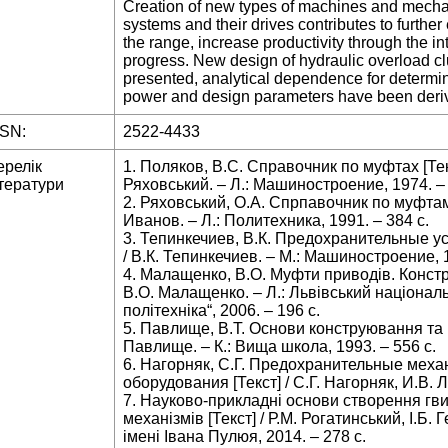
Creation of new types of machines and mechan
systems and their drives contributes to furt
the range, increase productivity through the in
progress. New design of hydraulic overload cl
presented, analytical dependence for determi
power and design parameters have been deri
SSN:
2522-4433
ерелік
1. Поляков, В.С. Справочник по муфтах [Тек
тератури
Ряховський. – Л.: Машиностроение, 1974. – 
2. Ряховський, О.А. Спрпавочник по муфтам 
Иванов. – Л.: Политехника, 1991. – 384 с.
3. Тепинкечиев, В.К. Предохранительные ус
/ В.К. Тепинкечиев. – М.: Машиностроение, 1
4. Малащенко, В.О. Муфти приводів. Констру
В.О. Малащенко. – Л.: Львівський націонал
політехніка“, 2006. – 196 с.
5. Павлище, В.Т. Основи конструювання та р
Павлище. – К.: Вища школа, 1993. – 556 с.
6. Нагорняк, С.Г. Предохранительные ме
оборудования [Текст] / С.Г. Нагорняк, И.В. Луц
7. Науково-прикладні основи створення гв
механізмів [Текст] / Р.М. Рогатинський, І.Б.
імені Івана Пулюя, 2014. – 278 с.