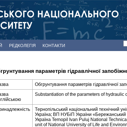
ЕЙ
РЕДКОЛЕГІЯ
КОНТАКТИ
грунтування параметрів гідравлічної запобіжн
азва
Обгрунтування параметрів гідравлічної за
азва
Substantiation of the parameters of hydraulic 
нглійською
ринадлежність
Тернопільський національний технічний уні
Україна; ВП НУБіП України «Бережанський 
Україна Ternopil Ivan Puluj National Technical
unit of National University of Life and Envir