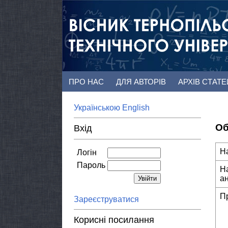
ПРО НАС
ДЛЯ АВТОРІВ
АРХІВ СТАТ
Українською
English
Об
Вхід
Н
Логін
Пароль
Н
а
П
Зареєструватися
Корисні посилання