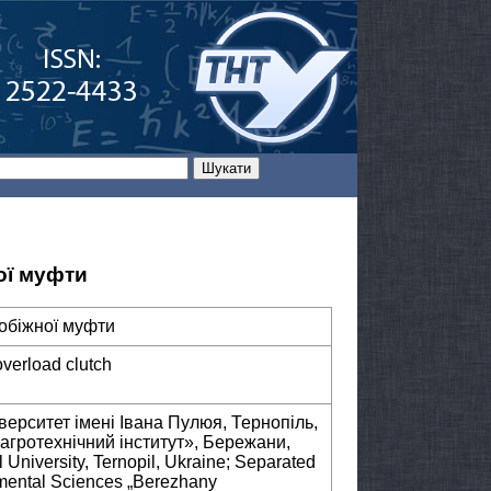
ої муфти
побіжної муфти
overload clutch
верситет імені Івана Пулюя, Тернопіль,
агротехнічний інститут», Бережани,
 University, Ternopil, Ukraine; Separated
onmental Sciences „Berezhany