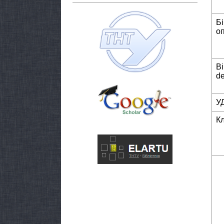
Б
о
Bi
de
У
К