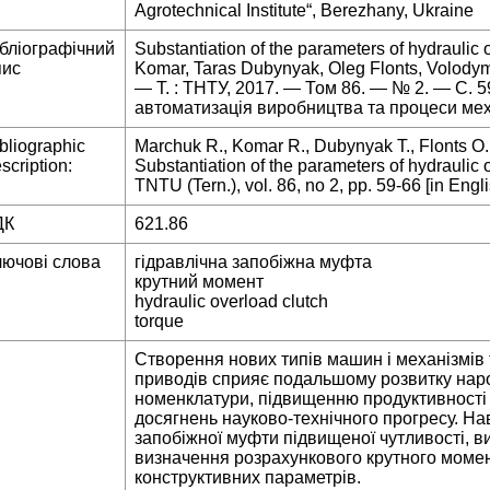
Agrotechnical Institute“, Berezhany, Ukraine
ібліографічний
Substantiation of the parameters of hydrauli
пис
Komar, Taras Dubynyak, Oleg Flonts, Volodym
— Т. : ТНТУ, 2017. — Том 86. — № 2. — С.
автоматизація виробництва та процеси мех
bliographic
Marchuk R., Komar R., Dubynyak T., Flonts O.
scription:
Substantiation of the parameters of hydraulic o
TNTU (Tern.), vol. 86, no 2, pp. 59-66 [in Engli
ДК
621.86
лючові слова
гідравлічна запобіжна муфта
крутний момент
hydraulic overload clutch
torque
Створення нових типів машин і механізмів 
приводів сприяє подальшому розвитку нар
номенклатури, підвищенню продуктивності
досягнень науково-технічного прогресу. На
запобіжної муфти підвищеної чутливості, в
визначення розрахункового крутного момен
конструктивних параметрів.