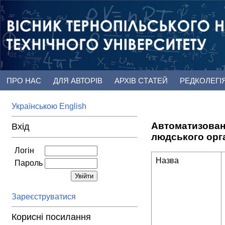
ПРО НАС
ДЛЯ АВТОРІВ
АРХІВ СТАТЕЙ
РЕДКОЛЕГІ
Українською
English
Автоматизована
Вхід
людського орг
Логін
Назва
Пароль
Зареєструватися
Корисні посилання