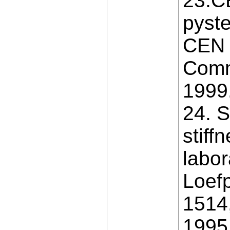
23.CE
pyste
CEN 
Commi
1999
24. S
stiff
labor
Loefp
1514
1995.