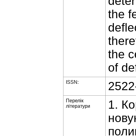
deter
the f
defle
there
the c
of de
ISSN:
2522
Перелік
1. К
літератури
нову
поли