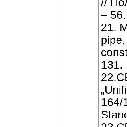
// П
– 56.
21. M
pipe,
const
131.
22.C
„Unif
164/
Stand