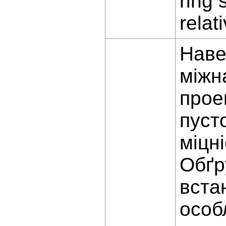
ring 
relat
Наве
міжн
прое
пуст
міцн
Обґр
вста
особл