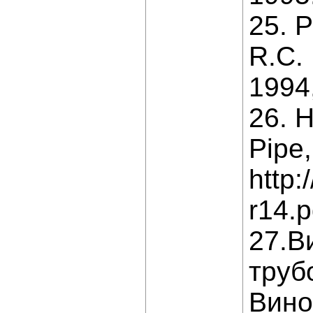
25. P
R.C. 
1994,
26. H
Pipe,
http:
r14.p
27.В
труб
Вино