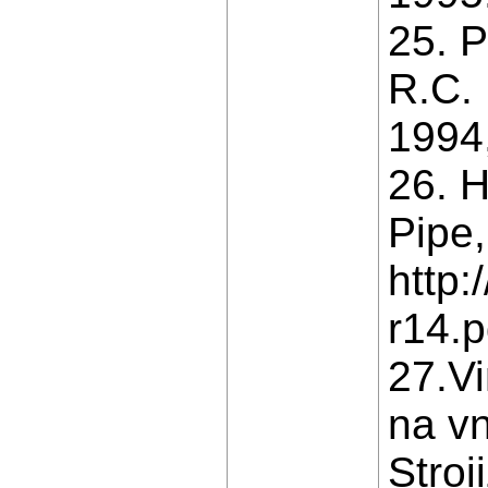
25. P
R.C. 
1994,
26. H
Pipe,
http:
r14.p
27.V
na vn
Stroi