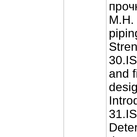
проч
M.H. 
pipi
Stren
30.IS
and f
desig
Intro
31.IS
Deter