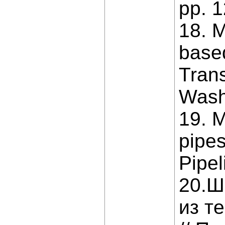
рр. 1
18. M
based
Trans
Washi
19. M
pipes
Pipel
20.Ш
из т