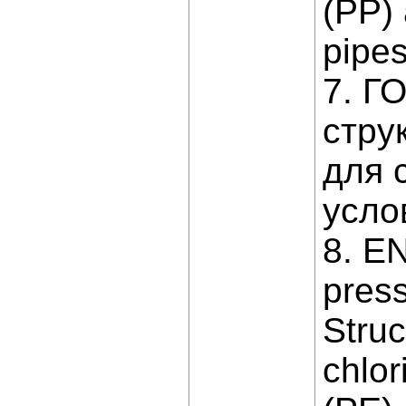
(PP) 
pipes
7. Г
стру
для 
усло
8. EN
pres
Struc
chlor