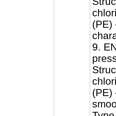
Struc
chlor
(PE)
chara
9. EN
pres
Struc
chlor
(PE) 
smoot
Type