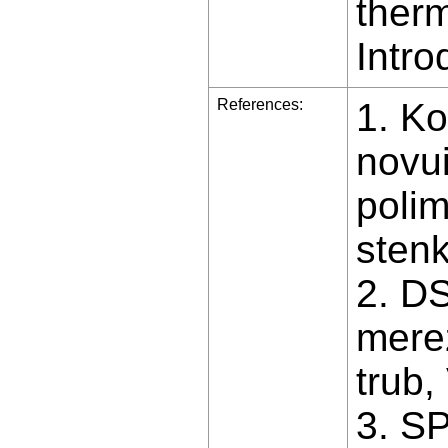
therm
Intr
References:
1. Ko
novui
polim
stenk
2. D
merez
trub,
3. S