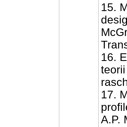
15. 
desig
McGra
Tran
16. 
teori
rasch
17. M
profi
A.P. 