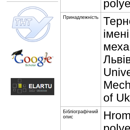
polye
Принадлежність
Терн
імен
меха
Львів
Unive
Mecha
of Uk
Бібліографічний
Hrom
опис
polye