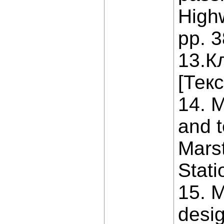
High
рр. 3
13.К
[Текс
14. M
and t
Mars
Stati
15. 
desig