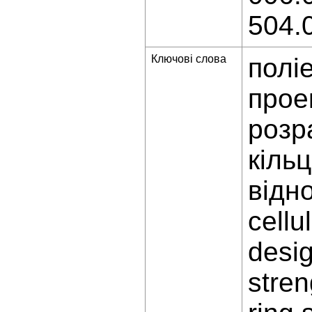
504.
Ключові слова
полі
прое
розр
кіль
відн
cellu
desi
stren