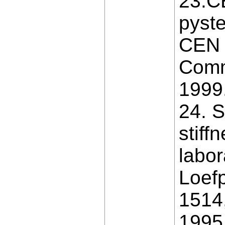
23.CE
pyste
CEN 
Commi
1999
24. S
stiff
labor
Loefp
1514
1995.