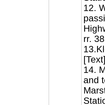
12. W
passi
High
rr. 3
13.K
[Text
14. M
and t
Mars
Stati