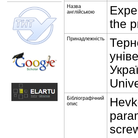
Назва
Expe
англійською
the p
Принадлежність
Терн
унів
Украї
Unive
Бібліографічний
Hevko
опис
param
screw