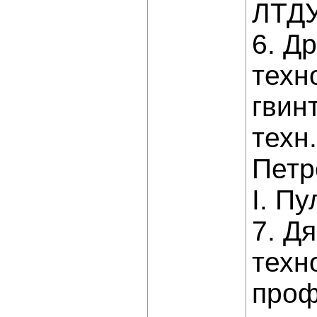
ЛТДУ.
6. Д
техн
гвин
техн.
Петр
І. Пу
7. Д
техн
профі