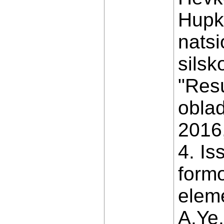
Hupk
nats
silsk
"Resu
obla
2016,
4. Is
formo
eleme
A.Ye