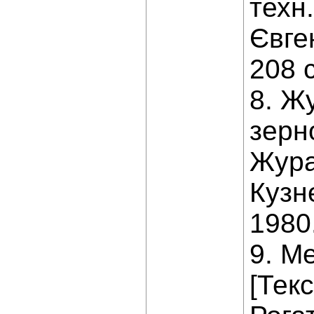
техн.
Євген
208 с
8. Ж
зерн
Жура
Кузн
1980.
9. М
[Текс