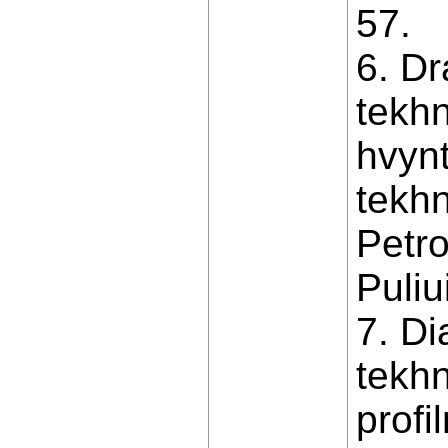
57.
6. D
tekh
hvynt
tekhn
Petro
Puliu
7. Di
tekh
profi