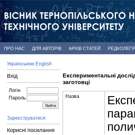
ПРО НАС
ДЛЯ АВТОРІВ
АРХІВ СТАТЕЙ
РЕДКОЛЕГІ
Українською
English
Експериментальні дослі
Вхід
заготовці
Логін
Назва
Експ
Пароль
пара
Зареєструватися
поли
Корисні посилання