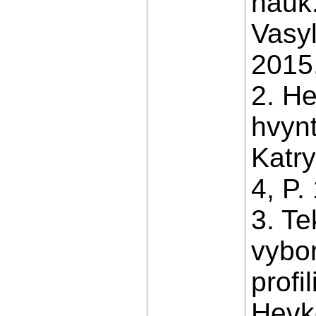
nauk:
Vasyl
2015,
2. He
hvynt
Katry
4, P.
3. T
vybo
profi
Hevko