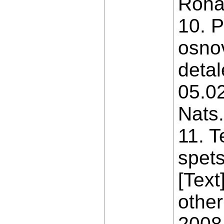
Rohat
10. P
osno
detal
05.02
Nats.
11. 
spets
[Text
other
2008,