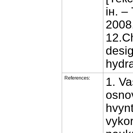
ін. 
2008.
12.Ch
desig
hydra
References:
1. Va
osnov
hvyn
vykor