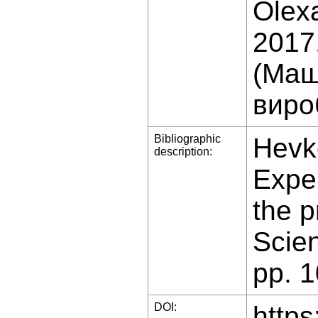
Olexa
2017
(Маш
виро
Bibliographic
Hevko
description:
Expe
the p
Scien
pp. 1
DOI:
https