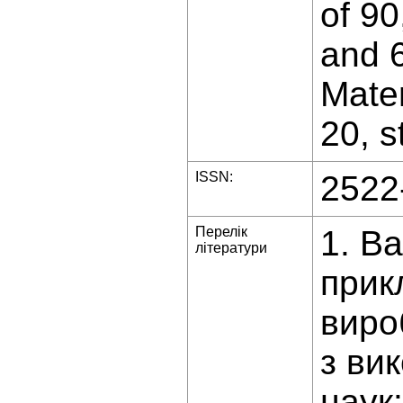
of 90
and 
Mater
20, s
ISSN:
2522
Перелік
1. В
літератури
прик
виро
з вик
наук