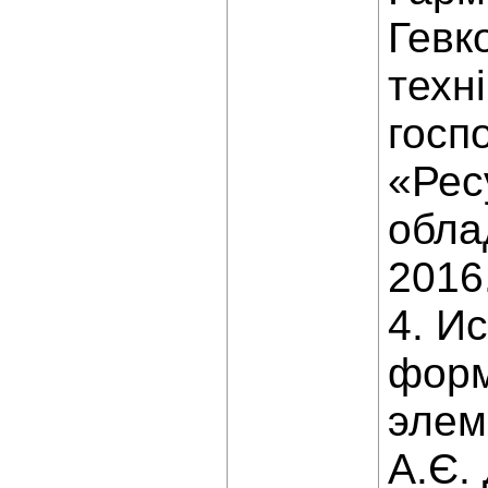
Гевк
техн
госп
«Рес
обла
2016
4. И
форм
элеме
А.Є.