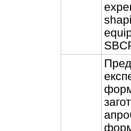
expe
shap
equi
SBC
Пред
експ
форм
заго
апро
форм