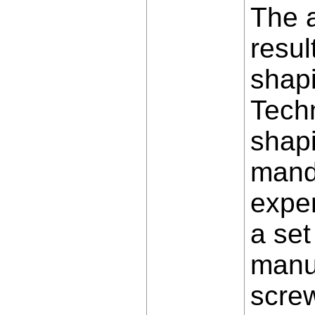
The a
resul
shap
Techn
shapi
mandr
exper
a set
manu
screw