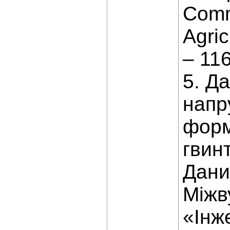
Commi
Agric
– 116
5. Д
напр
форм
гвинт
Данил
Міжв
«Інж