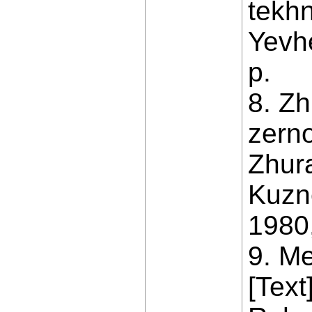
tekhn
Yevhe
p.
8. Zh
zern
Zhura
Kuzn
1980,
9. M
[Text