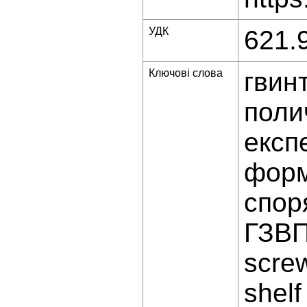
УДК
621.
Ключові слова
гвин
поли
експ
форм
спор
ГЗВ
scre
shelf