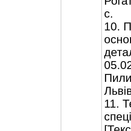
Рогат
с.
10. 
осно
дета
05.0
Пилип
Львів
11. 
спец
[Текс