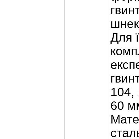
гвин
шнек
Для 
комп
експ
гвин
104,
60 м
Мате
сталь