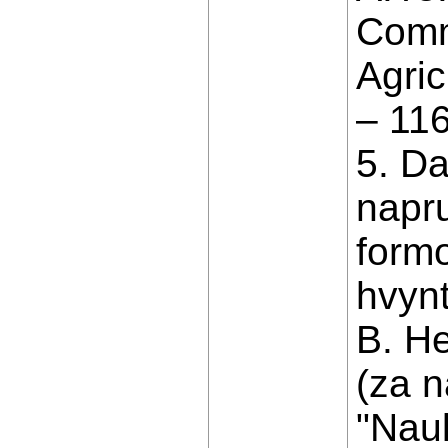
Commi
Agric
– 116
5. D
napr
form
hvynt
B. He
(za 
"Nauk