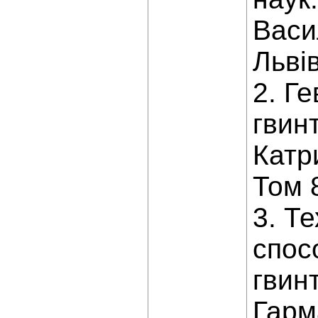
Васил
Львів
2. Г
гвинт
Катри
Том 8
3. Т
спос
гвинт
Гарма