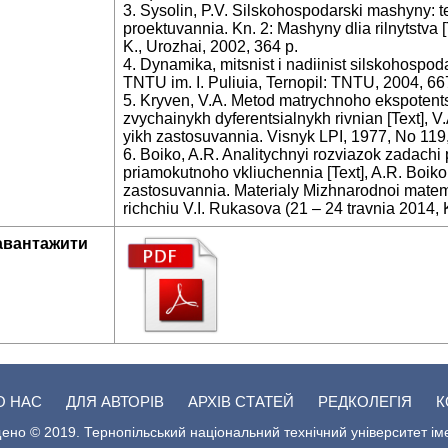
3. Sysolin, P.V. Silskohospodarski mashyny: te
proektuvannia. Kn. 2: Mashyny dlia rilnytstva [T
K., Urozhai, 2002, 364 p.
4. Dynamika, mitsnist i nadiinist silskohospod
TNTU im. I. Puliuia, Ternopil: TNTU, 2004, 66
5. Kryven, V.A. Metod matrychnoho ekspotents
zvychainykh dyferentsialnykh rivnian [Text], V.
yikh zastosuvannia. Visnyk LPI, 1977, No 119,
6. Boiko, A.R. Analitychnyi rozviazok zadach
priamokutnoho vkliuchennia [Text], A.R. Boiko, K
zastosuvannia. Materialy Mizhnarodnoi matema
richchiu V.I. Rukasova (21 – 24 travnia 2014, 
авантажити
О НАС
ДЛЯ АВТОРІВ
АРХІВ СТАТЕЙ
РЕДКОЛЕГІЯ
К
ено © 2019. Тернопільський національний технічний університет ім