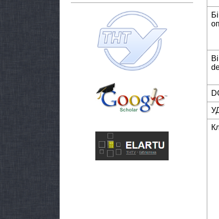
Б
о
Bi
de
DO
У
К