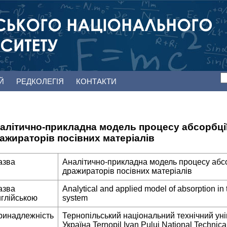
ЕЙ
РЕДКОЛЕГІЯ
КОНТАКТИ
алітично-прикладна модель процесу абсорбції
ажираторів посівних матеріалів
азва
Аналітично-прикладна модель процесу абсо
дражираторів посівних матеріалів
азва
Analytical and applied model of absorption in 
нглійською
system
ринадлежність
Тернопільський національний технічний уні
Україна Ternopil Ivan Puluj National Technical