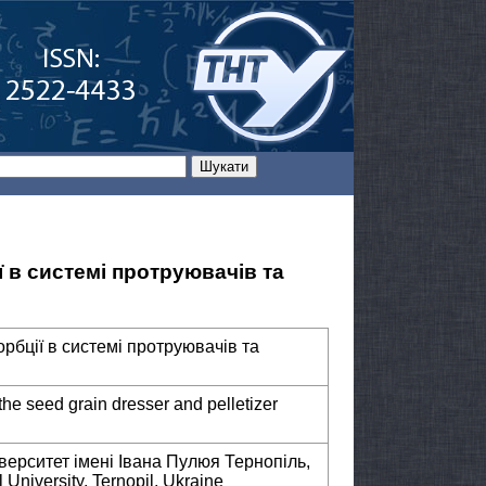
 в системі протруювачів та
рбції в системі протруювачів та
the seed grain dresser and pelletizer
верситет імені Івана Пулюя Тернопіль,
 University, Ternopil, Ukraine