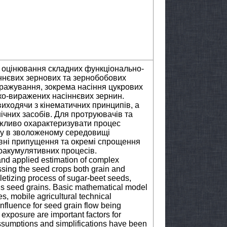
 оцінювання складних функціонально-
ннєвих зернових та зернобобових
дражування, зокрема насіння цукрових
лько-виражених насіннєвих зернин.
ходячи з кінематичних принципів, а
ічних засобів. Для протруювачів та
ажливо охарактеризувати процес
ку в зволоженому середовищі
евні припущення та окремі спрощення
роакумулятивних процесів.
 and applied estimation of complex
ssing the seed crops both grain and
lletizing process of sugar-beet seeds,
us seed grains. Basic mathematical model
s, mobile agricultural technical
influence for seed grain flow being
exposure are important factors for
assumptions and simplifications have been