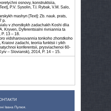
oretychni osnovy, konstruktsiia,
ext], P.V. Sysolin, T.I. Rybak, V.M. Salo,
arskykh mashyn [Text]: Zb. nauk. prats,
7 p.
ialu v zhorstkykh zadachakh Koshi dlia
A. Kryven, Dyferentsialni rivniannia ta
 P. 13 – 18.
i pro vidsharovuvannia tonkoho zhorstkoho
raiovi zadachi, teoriia funktsii i yikh
tychnoi konferentsii, prysviachenoi 60-
Kyiv – Sloviansk), 2014, P. 14 – 15.
ОНТАКТИ
ені Івана Пулюя.