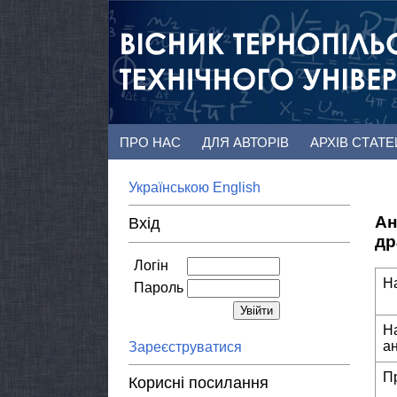
ПРО НАС
ДЛЯ АВТОРІВ
АРХІВ СТАТ
Українською
English
Ан
Вхід
др
Логін
Н
Пароль
Н
а
Зареєструватися
П
Корисні посилання