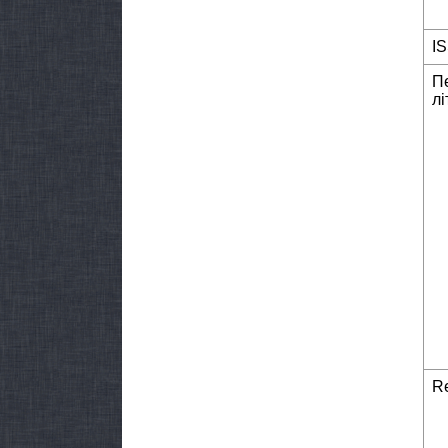
I
П
лі
Re