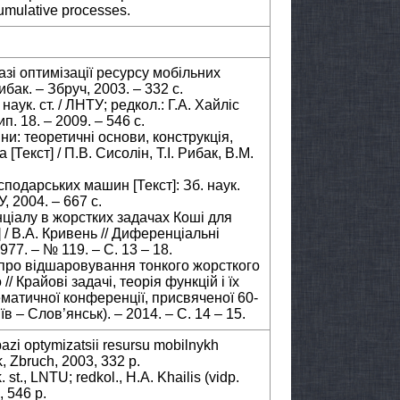
umulative processes.
азі оптимізації ресурсу мобільних
ибак. – Збруч, 2003. – 332 с.
наук. ст. / ЛНТУ; редкол.: Г.А. Хайліс
п. 18. – 2009. – 546 с.
ни: теоретичні основи, конструкція,
Текст] / П.В. Сисолін, Т.І. Рибак, В.М.
осподарських машин [Текст]: Зб. наук.
, 2004. – 667 с.
нціалу в жорстких задачах Коші для
/ В.А. Кривень // Диференціальні
977. – № 119. – С. 13 – 18.
і про відшаровування тонкого жорсткого
// Крайові задачі, теорія функцій і їх
матичної конференції, присвяченої 60-
їв – Слов’янськ). – 2014. – С. 14 – 15.
azi optymizatsii resursu mobilnykh
, Zbruch, 2003, 332 p.
st., LNTU; redkol., H.A. Khailis (vidp.
, 546 p.