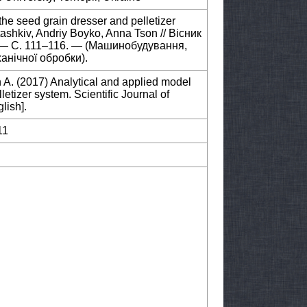
the seed grain dresser and pelletizer
ashkiv, Andriy Boyko, Anna Tson // Вісник
. — С. 111–116. — (Машинобудування,
анічної обробки).
n A. (2017) Analytical and applied model
letizer system. Scientific Journal of
lish].
11