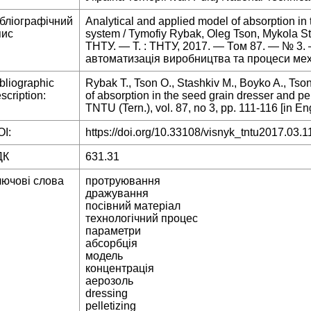
ібліографічний
Analytical and applied model of absorption in 
пис
system / Tymofiy Rybak, Oleg Tson, Mykola St
ТНТУ. — Т. : ТНТУ, 2017. — Том 87. — № 3
автоматизація виробництва та процеси мех
bliographic
Rybak T., Tson O., Stashkiv M., Boyko A., Tso
scription:
of absorption in the seed grain dresser and pel
TNTU (Tern.), vol. 87, no 3, pp. 111-116 [in Eng
I:
https://doi.org/10.33108/visnyk_tntu2017.03.1
ДК
631.31
лючові слова
протруювання
дражування
посівний матеріал
технологічний процес
параметри
абсорбція
модель
концентрація
аерозоль
dressing
pelletizing