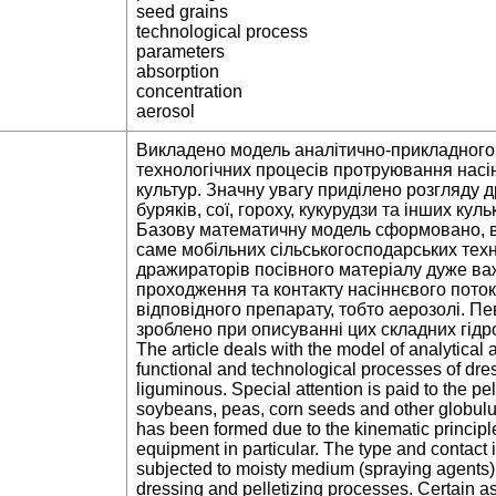
seed grains
technological process
parameters
absorption
concentration
aerosol
Викладено модель аналітично-прикладного
технологічних процесів протруювання насі
культур. Значну увагу приділено розгляду 
буряків, сої, гороху, кукурудзи та інших ку
Базову математичну модель сформовано, ви
саме мобільних сільськогосподарських техн
дражираторів посівного матеріалу дуже в
проходження та контакту насіннєвого пото
відповідного препарату, тобто аерозолі. П
зроблено при описуванні цих складних гід
The article deals with the model of analytical
functional and technological processes of dre
liguminous. Special attention is paid to the pe
soybeans, peas, corn seeds and other globul
has been formed due to the kinematic principle
equipment in particular. The type and contact 
subjected to moisty medium (spraying agents) 
dressing and pelletizing processes. Certain 