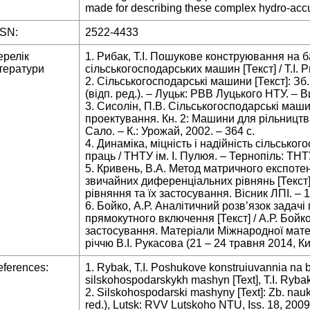
made for describing these complex hydro-acc
SSN:
2522-4433
ерелік
1. Рибак, Т.I. Пошукове конструювання на б
тератури
сільськогосподарських машин [Текст] / Т.І. Р
2. Сільськогосподарські машини [Текст]: Зб. 
(відп. ред.). – Луцьк: РВВ Луцького НТУ. – Ви
3. Сисолін, П.В. Сільськогосподарські маши
проектування. Кн. 2: Машини для рільництва [
Сало. – К.: Урожай, 2002. – 364 с.
4. Динаміка, міцність і надійність сільськог
праць / ТНТУ ім. І. Пулюя. – Тернопіль: ТНТУ
5. Кривень, В.А. Метод матричного експоте
звичайних диференціальних рівнянь [Текст] 
рівняння та їх застосування. Вісник ЛПІ. – 1
6. Бойко, А.Р. Аналітичний розв’язок задач
прямокутного включення [Текст] / А.Р. Бойко 
застосування. Матеріали Міжнародної мате
річчю В.І. Рукасова (21 – 24 травня 2014, Ки
ferences:
1. Rybak, T.I. Poshukove konstruiuvannia na b
silskohospodarskykh mashyn [Text], T.I. Rybak
2. Silskohospodarski mashyny [Text]: Zb. nauk. 
red.), Lutsk: RVV Lutskoho NTU, Iss. 18, 2009