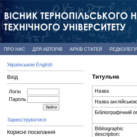
ПРО НАС
ДЛЯ АВТОРІВ
АРХІВ СТАТЕЙ
РЕДКОЛЕГІ
Українською
English
Титульна
Вхід
Назва
Логін
Пароль
Назва англійсько
Бібліографічний о
Зареєструватися
Bibliographic
Корисні посилання
description: