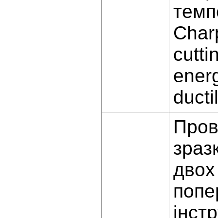
темп
Char
cutti
energ
ducti
Пров
зраз
двох
попе
інст