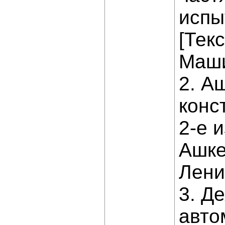
испы
[Текс
Маши
2. А
конс
2-е и
Ашке
Ленин
3. Д
авто