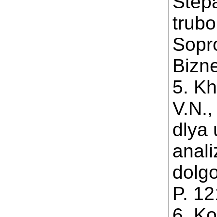
Step
trubo
Sopr
Bizne
5. K
V.N.,
dlya 
anali
dolgo
P. 12
6. K