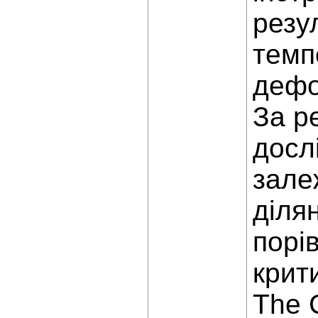
резу
темп
дефо
За р
досл
зале
діля
порі
крит
The 