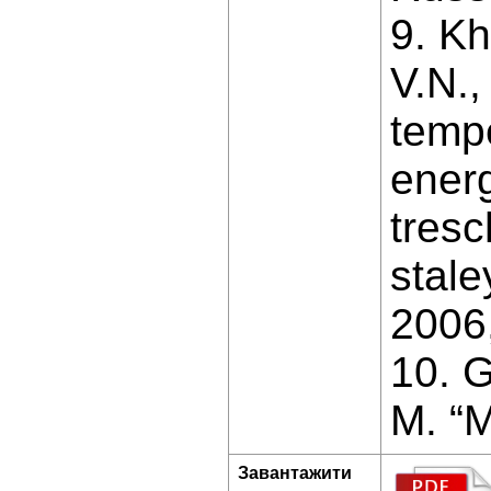
9. K
V.N.,
tempe
energ
tresc
stale
2006,
10. G
M. “M
Завантажити