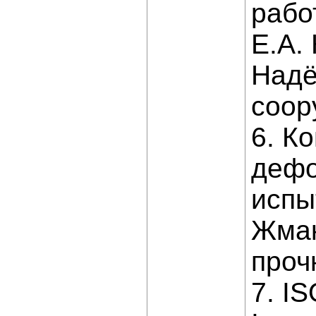
рабо
Е.А.
Надё
соор
6. К
дефо
испы
Жмак
проч
7. I