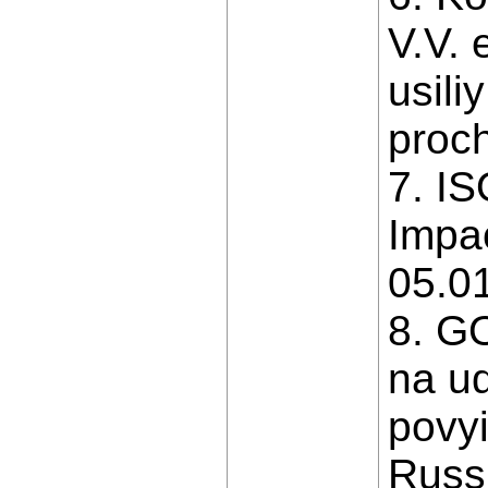
V.V. 
usili
proch
7. I
Impac
05.01
8. GO
na ud
povyi
Russi