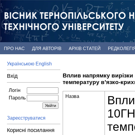
ПРО НАС
ДЛЯ АВТОРІВ
АРХІВ СТАТЕЙ
РЕДКОЛЕГІ
Українською
English
Вплив напрямку вирізки з
Вхід
температуру в’язко-крих
Логін
Назва
Впли
Пароль
10ГН
Зареєструватися
темп
Корисні посилання