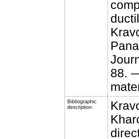
compo
ducti
Krav
Panas
Jour
88. 
mater
Bibliographic
Krav
description:
Kharc
direc