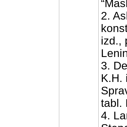
“Mash
2. As
konst
izd.,
Lenin
3. De
K.H. 
Sprav
tabl.
4. La