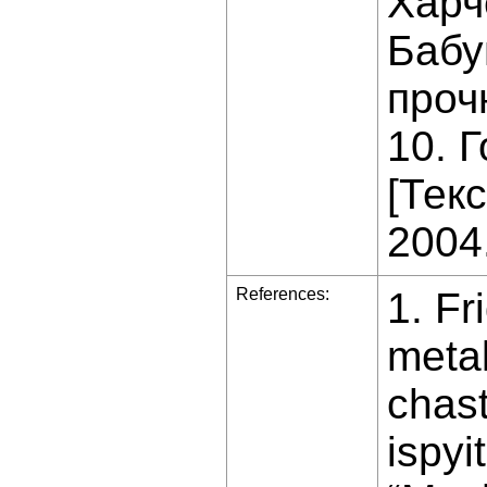
Харч
Бабу
проч
10. 
[Текс
2004.
References:
1. F
metal
chas
ispyi