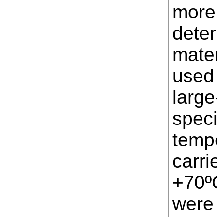
more
deter
mater
used 
large
speci
temp
carri
+70ºС
were 