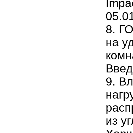
Impac
05.0
8. Г
на у
комн
Введ
9. В
нагр
расп
из уг