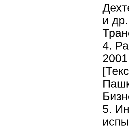
Дехт
и др.
Транс
4. Р
2001
[Текс
Пашк
Бизн
5. И
испы