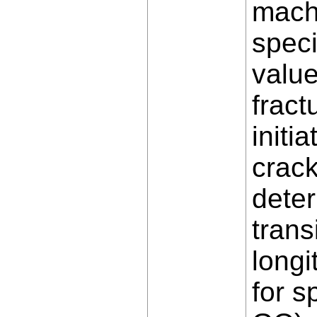
machi
speci
value
fract
initi
crack
deter
trans
longi
for s