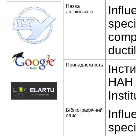
Назва
Influ
англійською
spec
compo
ducti
Принадлежність
Інст
НАН 
Insti
Бібліографічний
Influ
опис
spec