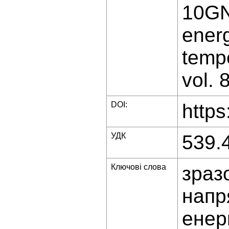
10GN
energ
tempe
vol. 
DOI:
https
УДК
539.
Ключові слова
зраз
напр
енер