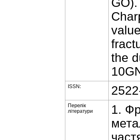
GO). 
Charp
value
fract
the d
10GN
ISSN:
2522
Перелік
1. Ф
літератури
мета
част