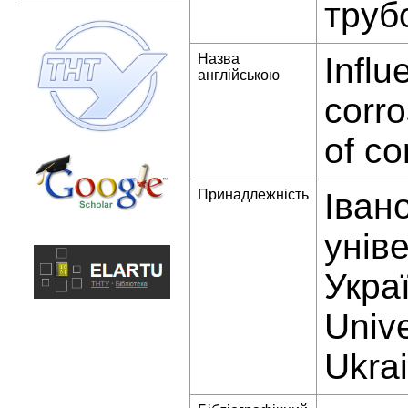
труб
Назва
Influ
англійською
corr
of co
Принадлежність
Іван
уніве
Украї
Unive
Ukra