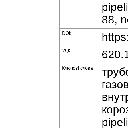
pipel
88, n
DOI:
https
УДК
620.
Ключові слова
труб
газо
внут
коро
pipel