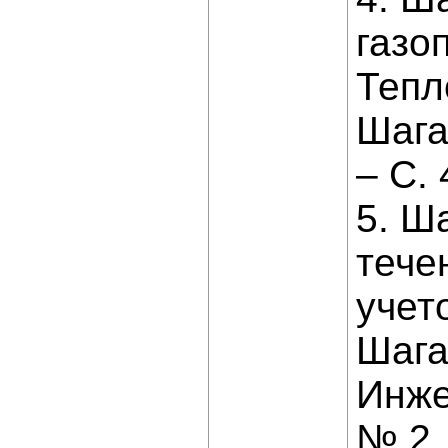
газо
Тепл
Шагап
– С. 
5. Ш
тече
учет
Шагап
Инже
№ 2.