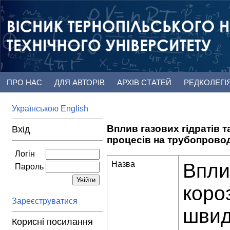
ПРО НАС
ДЛЯ АВТОРІВ
АРХІВ СТАТЕЙ
РЕДКОЛЕГІ
Українською
English
Вплив газових гідратів 
Вхід
процесів на трубопрово
Логін
Назва
Впли
Пароль
коро
Зареєструватися
швид
Корисні посилання