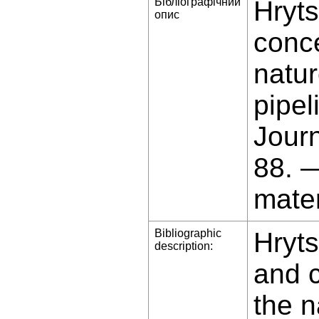
Бібліографічний
Hryts
опис
conce
natu
pipel
Jour
88. 
mater
Bibliographic
Hryts
description:
and 
the n