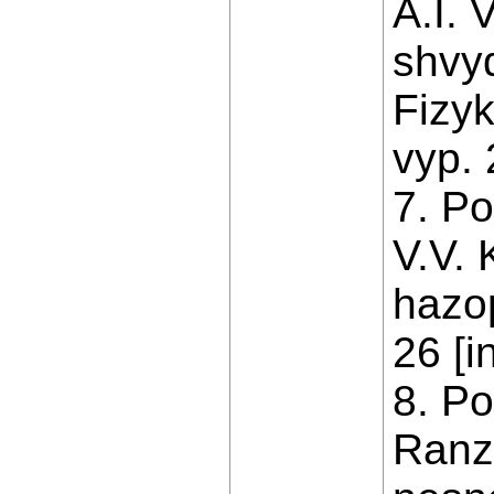
A.I. 
shvyd
Fizyk
vyp. 
7. Po
V.V. 
hazo
26 [i
8. Po
Ranz