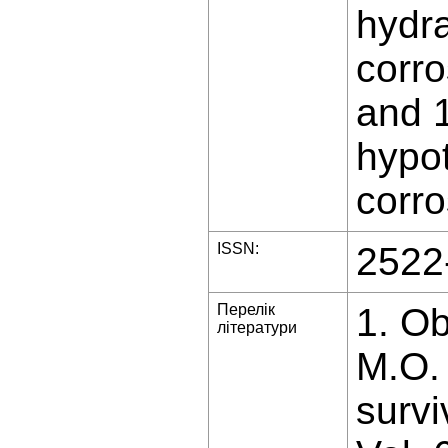
hydra
corro
and 1
hypot
corro
ISSN:
2522
Перелік
1. Ob
літератури
M.O. 
survi