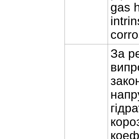
gas 
intri
corro
За р
випр
зако
напр
гідр
коро
коеф