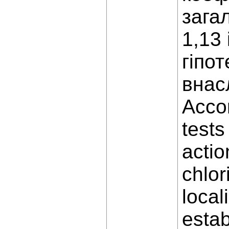
загал
1,13
гіпо
внас
Accor
tests
actio
chlor
local
estab