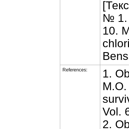
[Текс
№ 1. 
10. M
chlor
Bens
References:
1. Ob
M.O. 
survi
Vol. 
2. Ob