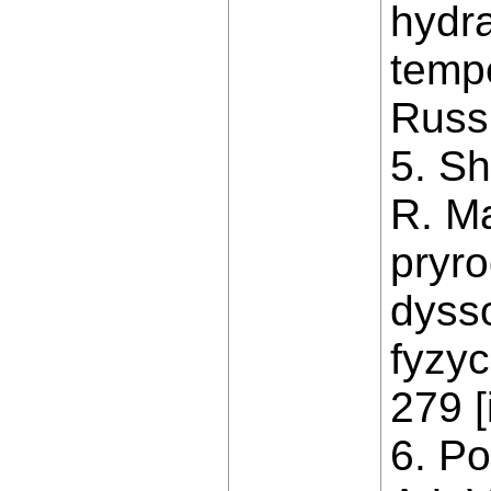
hydr
tempe
Russi
5. S
R. M
pryr
dyss
fyzyc
279 [
6. Po