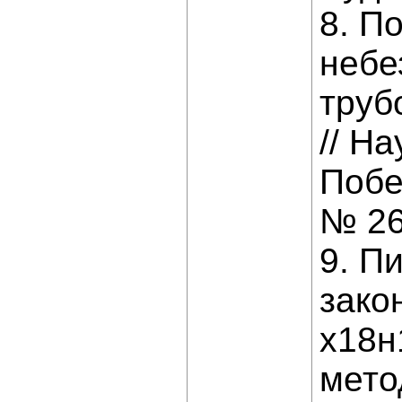
8. П
небе
труб
// На
Побе
№ 26.
9. П
зако
х18н
метод