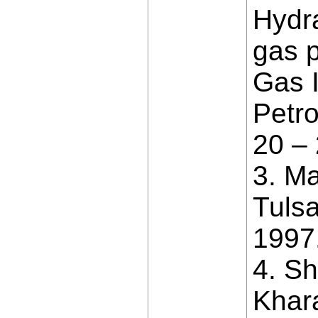
Hydra
gas p
Gas I
Petr
20 – 
3. Ma
Tuls
1997.
4. S
Khar