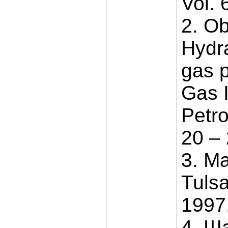
Vol. 
2. Ob
Hydra
gas p
Gas I
Petr
20 –
3. Ma
Tuls
1997.
4. Ш