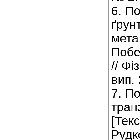
6. П
ґрун
мета
Побе
// Фі
вип. 
7. П
тран
[Тек
Рудко