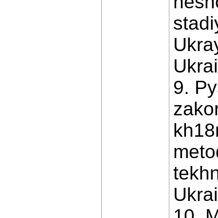
nesno
stadi
Ukray
Ukrai
9. P
zako
kh18
metod
tekhn
Ukrai
10. M