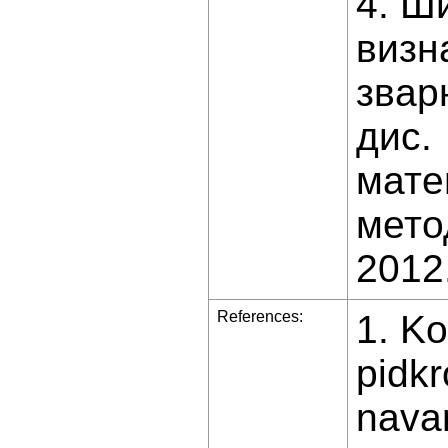
4. Ш
визн
звар
дис. 
мате
мето
2012.
References:
1. Ko
pidkr
nava