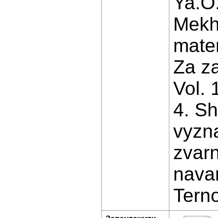
Ya.O.
Mekha
mater
Za za
Vol. 
4. Sh
vyzn
zvarn
navan
Terno