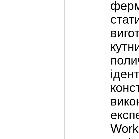
ферм
стат
виго
кутн
поли
іден
конс
вико
експ
Work