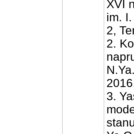
XVI n
im. I
2, Te
2. K
napru
N.Ya.
2016.
3. Ya
mode
stanu