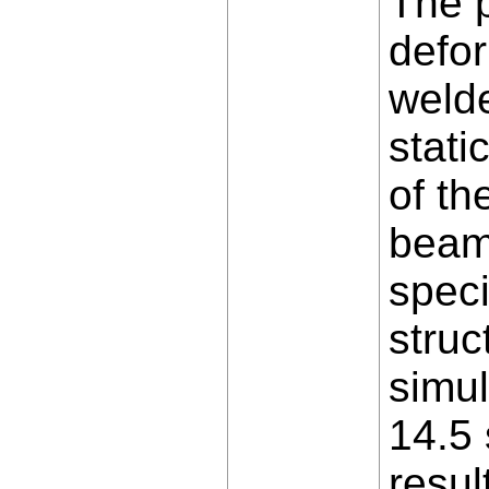
The p
defor
welde
stati
of th
beam
speci
stru
simu
14.5 
resul