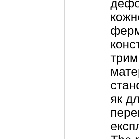
дефо
кожн
ферм
конс
тримк
мате
стан
як д
пере
експ