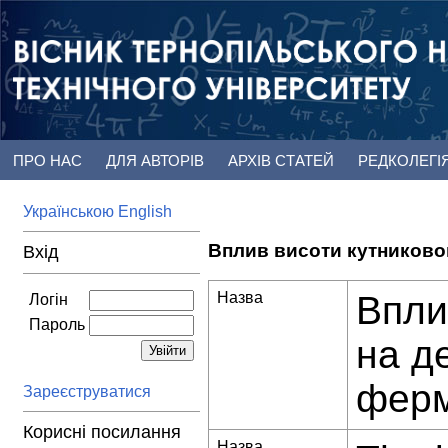
ПРО НАС
ДЛЯ АВТОРІВ
АРХІВ СТАТЕЙ
РЕДКОЛЕГІ
Українською
English
Вплив висоти кутниково
Вхід
Назва
Впли
Логін
Пароль
на д
фер
Зареєструватися
Корисні посилання
Назва