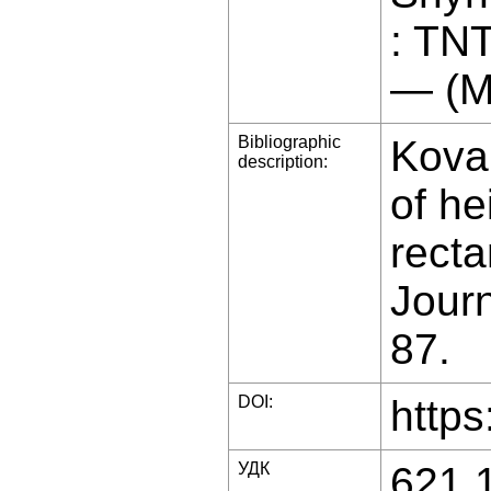
: TN
— (M
Bibliographic
Koval
description:
of he
recta
Journ
87.
DOI:
https
УДК
621.