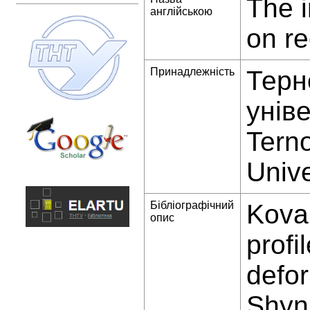
The i
англійською
on re
Принадлежність
Терн
унів
Terno
Unive
Бібліографічний
Koval
опис
profi
defor
Shynh