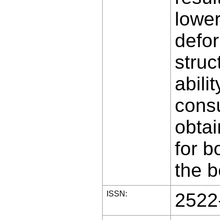
lower
defor
struc
abili
cons
obtai
for b
the b
ISSN:
2522