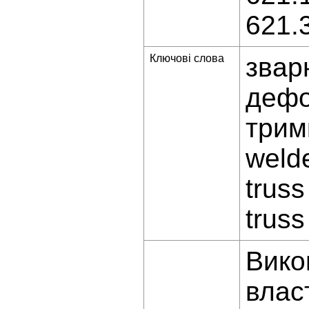
621.
Ключові слова
звар
дефо
трим
weld
truss
truss
Вико
влас