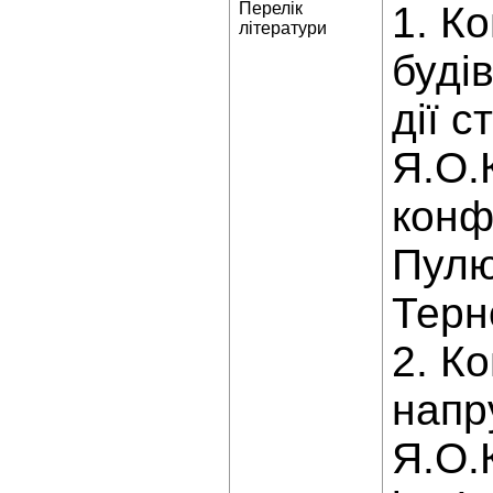
Перелік
1. К
літератури
буді
дії с
Я.О.
конф.
Пулюя
Терно
2. К
напр
Я.О.