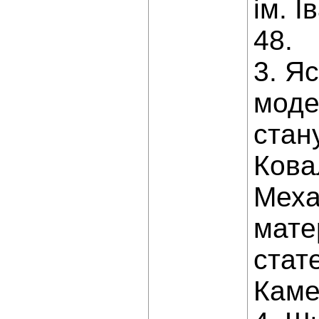
ім. І
48.
3. Яс
моде
стан
Ковал
Меха
матер
стате
Камен