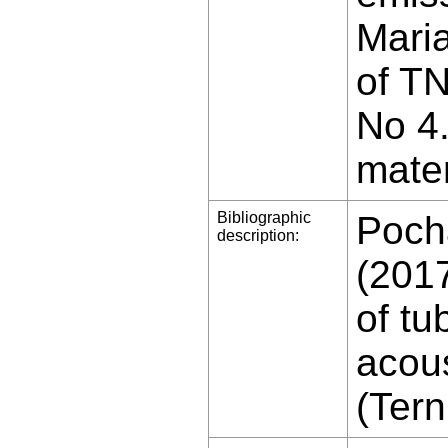
Maria
of T
No 4
mater
Bibliographic
Pocha
description:
(2017
of tu
acous
(Tern