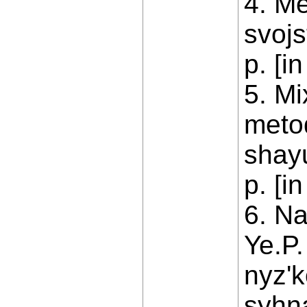
4. Me
svojs
p. [i
5. M
metod
shay
p. [i
6. Na
Ye.P.
nyz'
syhna