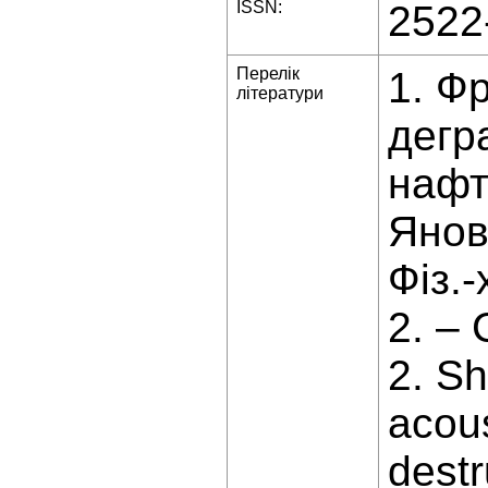
ISSN:
2522
Перелік
1. Ф
літератури
дегр
нафто
Янов
Фіз.-
2. – 
2. S
acou
dest