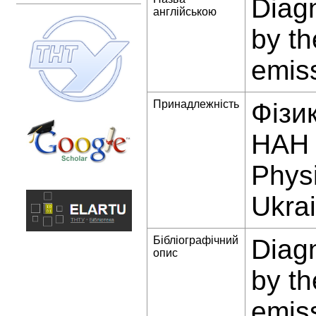
Diagn
англійською
by th
emis
Принадлежність
Фізи
НАН 
Physi
Ukrai
Бібліографічний
Diagn
опис
by th
emis