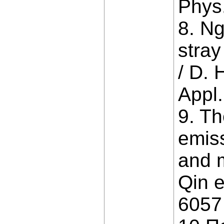
Phys.
8. Ng
stray
/ D. 
Appl.
9. T
emiss
and m
Qin e
6057