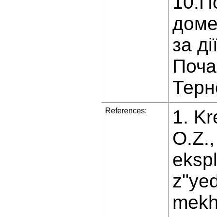
10.П
доме
за ді
Поча
Терно
References:
1. Kr
O.Z.,
ekspl
z"yed
mekha