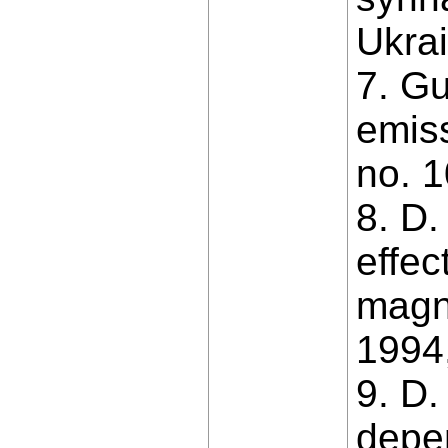
Ukrai
7. G
emiss
no. 1
8. D.
effec
magne
1994,
9. D.
depe