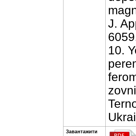
magne
J. Ap
6059
10. Y
pere
ferom
zovn
Terno
Ukrai
Завантажити