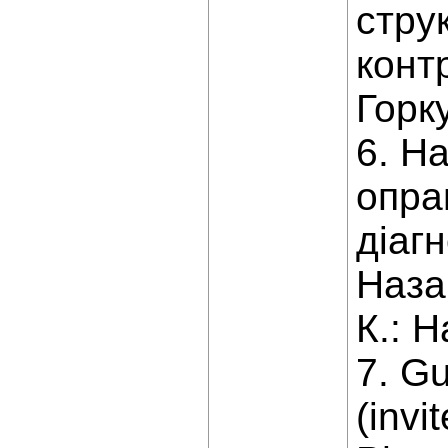
стру
конт
Горку
6. На
опра
діагн
Наза
К.: Н
7. G
(invi