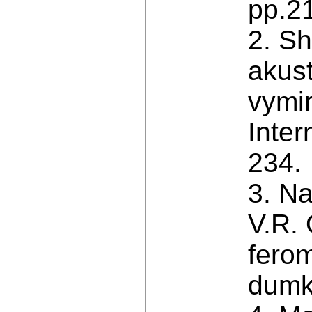
pp.21
2. S
akus
vymi
Inter
234.
3. Na
V.R.
ferom
dumka