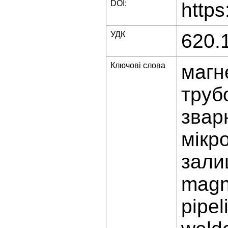
DOI:
https
УДК
620.
Ключові слова
магн
труб
звар
мікр
зали
magn
pipel