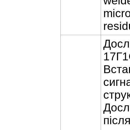
welde
micro
resid
Досл
17Г1
Вста
сигн
стру
Досл
післ