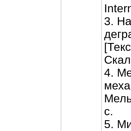
Inter
3. Н
дегр
[Текс
Скаль
4. М
меха
Мель
с.
5. М