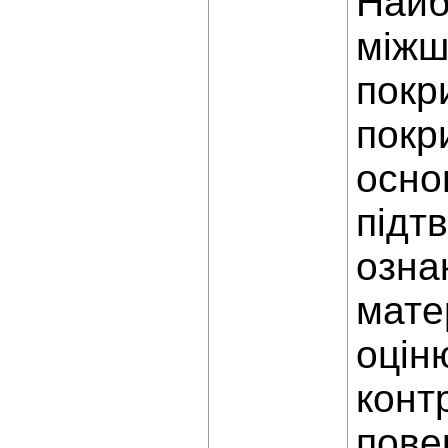
Найб
міжш
покр
покр
осно
підт
озна
мате
оцін
конт
пове