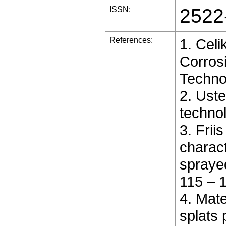
ISSN:
2522
References:
1. Celi
Corros
Technol
2. Uste
technol
3. Frii
charact
sprayed
115 – 
4. Mate
splats 