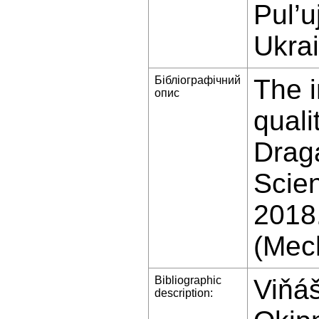
Pul’u
Ukra
Бібліографічний
The i
опис
quali
Draga
Scien
2018
(Mech
Bibliographic
Viňáš
description: