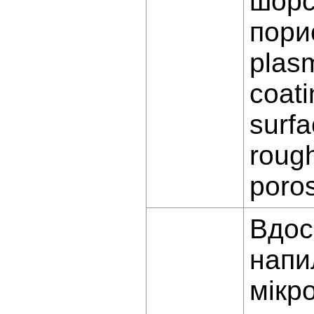
шорс
пори
plas
coat
surf
roug
poros
Вдос
напи
мікр