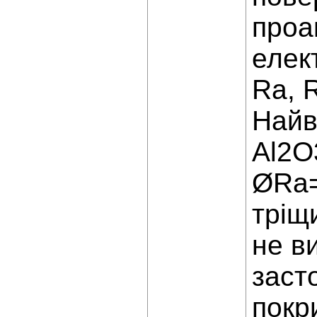
проа
елек
Ra, 
Найв
Al2O
ØRa=
тріщ
не в
заст
покр