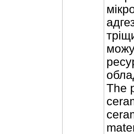
мікр
адгез
тріщ
можу
ресу
обла
The p
ceram
ceram
mater