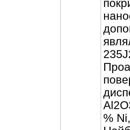
покр
нано
допо
явля
235J
Проа
пове
дисп
Al2O
% Ni