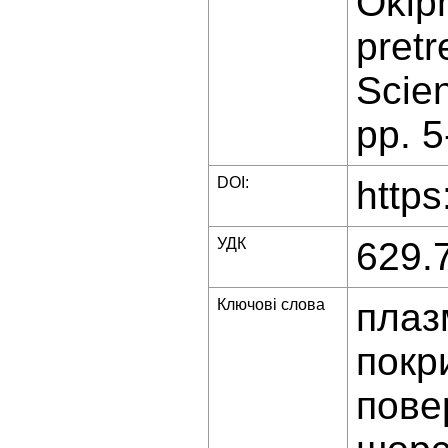
Okipn
pretr
Scien
pp. 5
DOI:
https
УДК
629.
Ключові слова
плаз
покр
пове