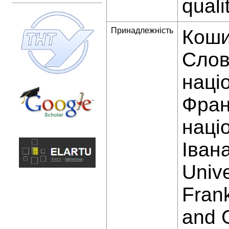
quali
Принадлежність
Коши
Слов
наці
Фран
наці
Іван
Unive
Frank
and G