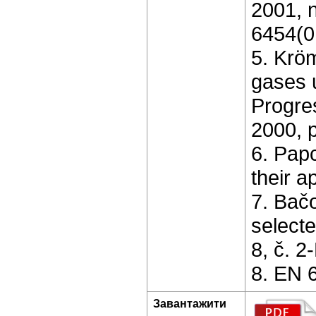
2001, n
6454(0
5. Kröm
gases u
Progre
2000, p
6. Pap
their a
7. Bačo
select
8, č. 2
8. EN 6
Завантажити