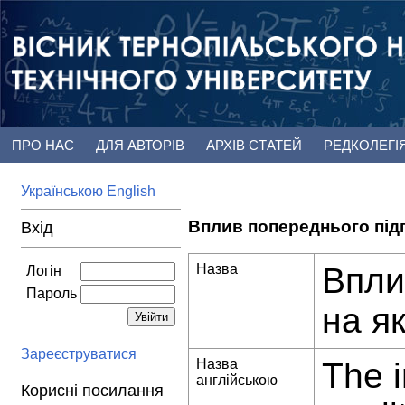
ПРО НАС
ДЛЯ АВТОРІВ
АРХІВ СТАТЕЙ
РЕДКОЛЕГІ
Українською
English
Вплив попереднього підг
Вхід
Назва
Впли
Логін
Пароль
на я
Зареєструватися
Назва
The i
англійською
Корисні посилання