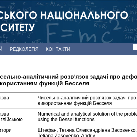
ЕЙ
РЕДКОЛЕГІЯ
КОНТАКТИ
сельно-аналітичний розв’язок задачі про деф
користанням функцій Бесселя
азва
Чисельно-аналітичний розв’язок задачі про
використанням функцій Бесселя
азва
Numerical and analytical solution of the probl
нглійською
using the Bessel functions
втори
Штефан, Тетяна Олександрівна Засовенко,
Tetiana Zasovenko, Andriy