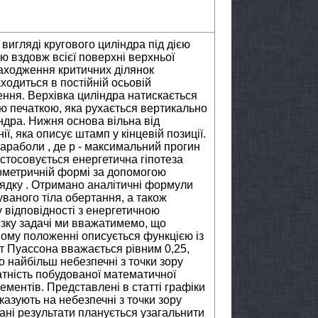
игляді кругового циліндра під дією
ю вздовж всієї поверхні верхньої
аходження критичних ділянок
одиться в постійній осьовій
ення. Верхівка циліндра натискається
 печаткою, яка рухається вертикально
індра. Нижня основа вільна від
ї, яка описує штамп у кінцевій позиції.
араболи , де p - максимальний прогин
застосовується енергетична гіпотеза
нометричній формі за допомогою
ядку . Отримано аналітичні формули
ваного тіла обертання, а також
у відповідності з енергетичною
’язку задачі ми вважатимемо, що
вому положенні описується функцією із
т Пуассона вважається рівним 0,25,
о найбільш небезпечні з точки зору
ватність побудованої математичної
ементів. Представлені в статті графіки
казують на небезпечні з точки зору
мані результати планується узагальнити