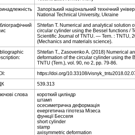
ринадлежність
Запорізький національний технічний універ
National Technical University, Ukraine
ібліографічний
Shtefan T. Numerical and analytical solution o
пис
circular cylinder using the Bessel functions / 
Scientific Journal of TNTU. — Tern. : TNTU,
(Mechanics and materials science).
bliographic
Shtefan T., Zasovenko A. (2018) Numerical and
scription:
deformation of the circular cylinder using the B
TNTU (Tern.), vol. 90, no 2, pp. 79-86.
I:
https://doi.org/10.33108/visnyk_tntu2018.02.0
ДК
539.313
лючові слова
короткий циліндр
штамп
осесиметрична деформація
енергетична гіпотеза Мізеса
функції Бесселя
short cylinder
stamp
axisymmetric deformation