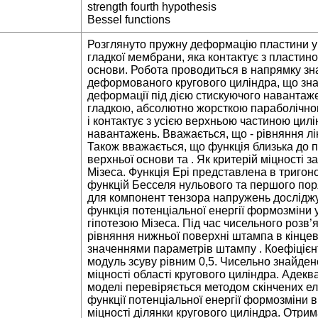
strength fourth hypothesis
Bessel functions
Розглянуто пружну деформацію пластини у в
гладкої мембрани, яка контактує з пластино
основи. Робота проводиться в напрямку зн
деформованого кругового циліндра, що знах
деформації під дією стискуючого навантаж
гладкою, абсолютно жорсткою параболічною
і контактує з усією верхньою частиною цил
навантажень. Вважається, що - рівняння ліні
Також вважається, що функція близька до п
верхньої основи та . Як критерій міцності 
Мізеса. Функція Ері представлена в триго
функцій Бесселя нульового та першого пор
для компонент тензора напружень досліджу
функція потенціальної енергії формозміни 
гіпотезою Мізеса. Під час чисельного розв
рівняння нижньої поверхні штампа в кінце
значеннями параметрів штампу . Коефіцієн
модуль зсуву рівним 0,5. Чисельно знайден
міцності області кругового циліндра. Адек
моделі перевіряється методом скінчених ел
функції потенціальної енергії формозміни в
міцності ділянки кругового циліндра. Отри