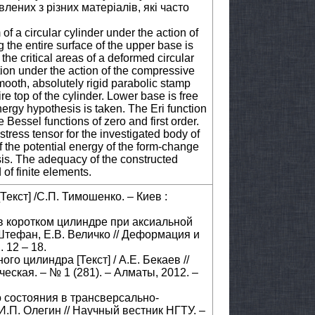
лених з різних матеріалів, які часто
 of a circular cylinder under the action of
 the entire surface of the upper base is
the critical areas of a deformed circular
tion under the action of the compressive
smooth, absolutely rigid parabolic stamp
re top of the cylinder. Lower base is free
energy hypothesis is taken. The Eri function
 Bessel functions of zero and first order.
stress tensor for the investigated body of
of the potential energy of the form-change
is. The adequacy of the constructed
f finite elements.
Текст] /С.П. Тимошенко. – Киев :
в коротком цилиндре при аксиальной
Штефан, Е.В. Величко // Деформация и
 12 – 18.
го цилиндра [Текст] / А.Е. Бекаев //
ская. – № 1 (281). – Алматы, 2012. –
 состояния в трансверсально-
И.П. Олегин // Научный вестник НГТУ. –