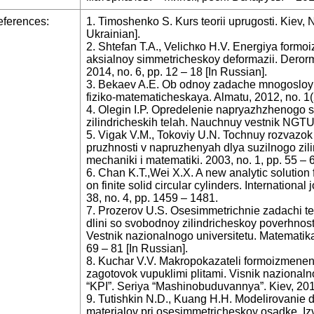
ferences:
1. Timoshenko S. Kurs teorii uprugosti. Kiev,
Ukrainian].
2. Shtefan Т.А., Velichко H.V. Energiya formoi
aksialnoy simmetricheskoy deformazii. Derorm
2014, no. 6, pp. 12 – 18 [In Russian].
3. Bekaev A.E. Ob odnoy zadache mnogosloyn
fiziko-matematicheskaya. Almatu, 2012, no. 1(2
4. Olegin I.P. Opredelenie napryazhzhenogo s
zilindricheskih telah. Nauchnuy vestnik NGTU.
5. Vigak V.M., Tokoviy U.N. Tochnuy rozvazok 
pruzhnosti v napruzhenyah dlya suzilnogo zili
mechaniki i matematiki. 2003, no. 1, pp. 55 – 
6. Chan K.T.,Wei X.X. A new analytic solution f
on finite solid circular cylinders. International 
38, no. 4, pp. 1459 – 1481.
7. Prozerov U.S. Osesimmetrichnie zadachi teo
dlini so svobodnoy zilindricheskoy poverhnos
Vestnik nazionalnogo universitetu. Matematika 
69 – 81 [In Russian].
8. Kuchar V.V. Makropokazateli formoizmeneni
zagotovok vupuklimi plitami. Visnik nazionaln
“KPI”. Seriya “Mashinobuduvannya”. Kiev, 2012
9. Tutishkin N.D., Kuang H.H. Modelirovanie
materialov pri osesimmetricheskoy osadke. Iz