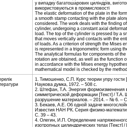
у випадку багатошарових циліндрів, виготов
використовуються в промисловості
The elastic deformation of the plate in the form
a smooth stamp contacting with the plate along
considered. The work deals with the finding of 
cylinder, undergoing a constant axial deforma
load. The top of the cylinder is pressed by a 
that moves vertically and contacts with the enti
of loads. As a criterion of strength the Mises 
is represented in a trigonometric form using the
The analytical formulas for components of the 
rotation are obtained, as well as the function 
in accordance with the Mises energy hypothes
mathematical model is checked by the method o
ерелік
1. Тимошенко, С.П. Курс теории упру гости [
тератури
Наукова думка, 1972. – 508 с.
2. Штефан, Т.А. Энергия формоизменения 
симметрической деформации [Текст] / Т.А. 
разрушение материалов. – 2014. – № 6. – С.
3. Бекаев, А.Е. Об одной задаче многослойно
Известия НАН РК. Серия физико-математиче
С. 39 – 43.
4. Олегин, И.П. Определение напряженного
изотропных цилиндрических телах [Текст] / 