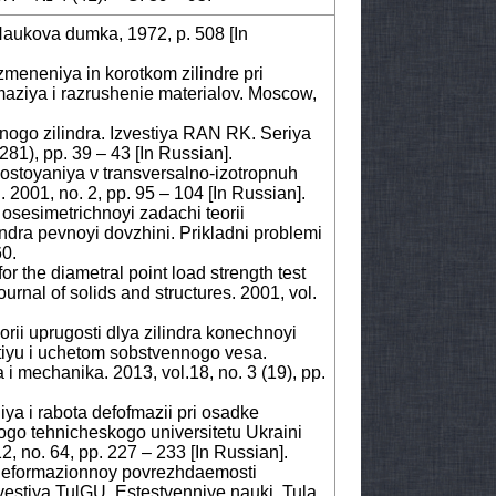
 Naukova dumka, 1972, p. 508 [In
zmeneniya in korotkom zilindre pri
aziya i razrushenie materialov. Moscow,
ogo zilindra. Izvestiya RAN RK. Seriya
81), pp. 39 – 43 [In Russian].
ostoyaniya v transversalno-izotropnuh
 2001, no. 2, pp. 95 – 104 [In Russian].
osesimetrichnoyi zadachi teorii
ndra pevnoyi dovzhini. Prikladni problemi
60.
or the diametral point load strength test
journal of solids and structures. 2001, vol.
rii uprugosti dlya zilindra konechnoyi
tiyu i uchetom sobstvennogo vesa.
i mechanika. 2013, vol.18, no. 3 (19), pp.
ya i rabota defofmazii pri osadke
ogo tehnicheskogo universitetu Ukraini
, no. 64, pp. 227 – 233 [In Russian].
 deformazionnoy povrezhdaemosti
vestiya TulGU. Estestvenniye nauki. Tula,