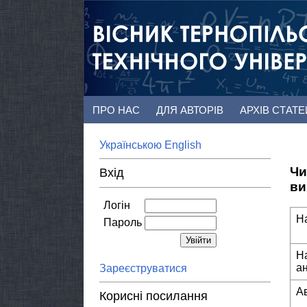
ПРО НАС
ДЛЯ АВТОРІВ
АРХІВ СТАТ
Українською
English
Чи
Вхід
ви
Логін
Н
Пароль
Н
а
Зареєструватися
А
Корисні посилання