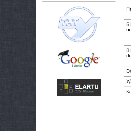
П
Б
о
Bi
de
DO
У
К