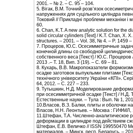
2001. – № 2. – С. 95 – 104.
5. Вігак, В.М. Точний розв’язок осесиметрич
напруженнях для суцільного циліндра певної
Токовий // Прикладні проблеми механіки і ма
60.
6. Chan, K.T. A new analytic solution for the di
solid circular cylinders [Text] / K.T. Chan, X. X
structures. – 2001. – Vol. 38, № 4. – P. 1459 –
7. Процеров, Ю.С. Осесимметричные задач
конечной длины со свободной цилиндричес
собственного веса [Текст] / Ю.С. Процеров // 
2013 .– Т. 18, Вип. 3 (19). – С. 69 – 81.
8. Кухарь, В.В. Макропоказатели формоиз
осадке заготовок выпуклыми плитами [Текст]
технічного університету України «КПІ». Се
64, 2012. – С. 227 – 233.
9. Тутышкин, Н.Д. Моделирование деформ
при осесимметричной осадке [Текст] / Н.Д. Т
Естественные науки. – Тула : Вып. № 1, 2011
10.Власов, В.З. Балки, плиты и оболочки на 
Власов, Н.Н. Леонтьев. – Москва : ГИФМЛ, 1
11.Штефан, Т.А. Численно-аналитическое 
деформации в цилиндре под действием сжим
Штефан, Е.В. Величко // ISSN 199550470 
материалов. – Минск, респ. Беларусь. – 2017.