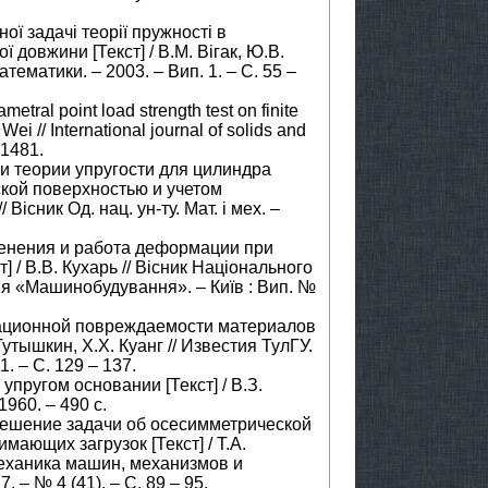
ної задачі теорії пружності в
 довжини [Текст] / В.М. Вігак, Ю.В.
тематики. – 2003. – Вип. 1. – С. 55 –
ametral point load strength test on finite
. Wei // International journal of solids and
 1481.
и теории упругости для цилиндра
кой поверхностью и учетом
Вiсник Од. нац. ун-ту. Мат. i мех. –
менения и работа деформации при
 / В.В. Кухарь // Вісник Національного
рія «Машинобудування». – Київ : Вип. №
ационной повреждаемости материалов
утышкин, Х.Х. Куанг // Известия ТулГУ.
. – С. 129 – 137.
упругом основании [Текст] / В.З.
960. – 490 с.
решение задачи об осесимметрической
ающих загрузок [Текст] / Т.А.
Механика машин, механизмов и
 – № 4 (41). – С. 89 – 95.