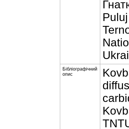
Гнатю
Puluj
Terno
Natio
Ukra
Бібліографічний
Kovba
опис
diffu
carbi
Kovba
TNTU