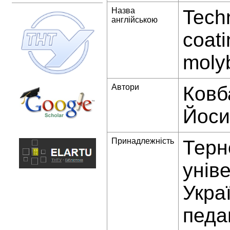
Назва
Techn
англійською
coati
moly
Автори
Ковб
Йоси
Принадлежність
Терн
унів
Укра
педа