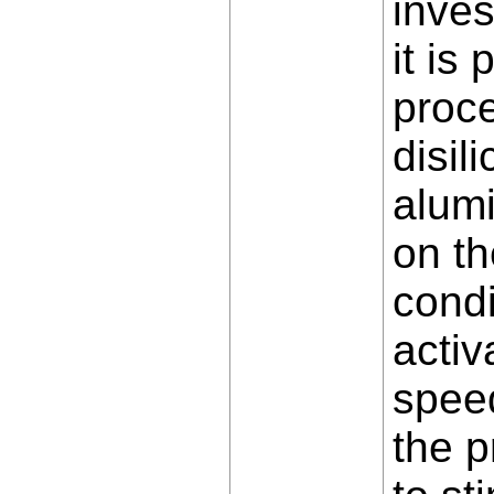
inves
it is
proce
disil
alumi
on th
condi
activ
spee
the p