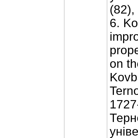
(82),
6. Ko
impr
prope
on th
Kovba
Terno
1727-
Терн
унів