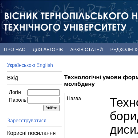
ПРО НАС
ДЛЯ АВТОРІВ
АРХІВ СТАТЕЙ
РЕДКОЛЕГІ
Українською
English
Технологічні умови форм
Вхід
молібдену
Логін
Назва
Техн
Пароль
бори
Зареєструватися
диси
Корисні посилання