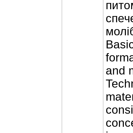
пито
спеч
молі
Basic
forma
and m
Techn
mater
cons
conce