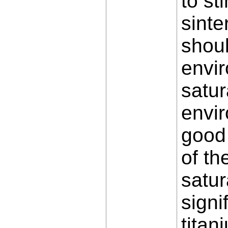
to st
sinte
shoul
envir
satur
envir
good 
of th
satur
signi
titan