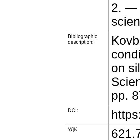
2. —
scien
Bibliographic
Kovba
description:
condi
on si
Scien
pp. 8
DOI:
https
УДК
621.