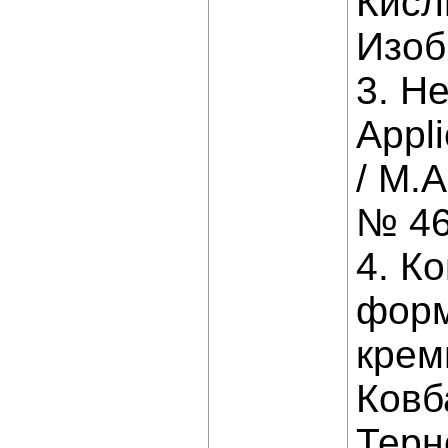
Кисл
Изоб
3. He
Appli
/ M.A
№ 46.
4. К
форм
кремн
Ковба
Терн