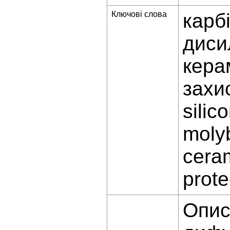
Ключові слова
карб
диси
кера
захи
silic
moly
ceram
prote
Опис