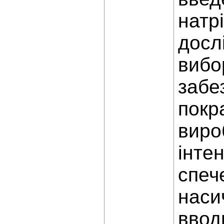
натр
досл
вибо
забе
покр
виро
інте
спеч
наси
ввод