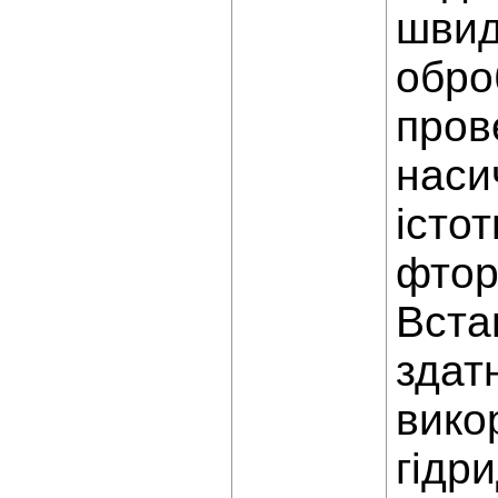
швид
обро
пров
наси
істо
фтор
Вста
здат
вико
гідр