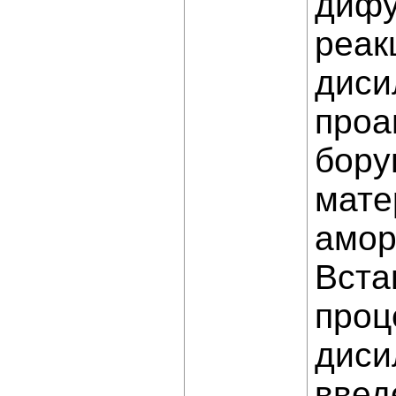
дифу
реак
диси
проа
бору
мате
амор
Вста
проц
диси
введ