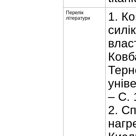
Перелік
1. Ко
літератури
силі
власт
Ковба
Терн
уніве
– С. 
2. С
нагр