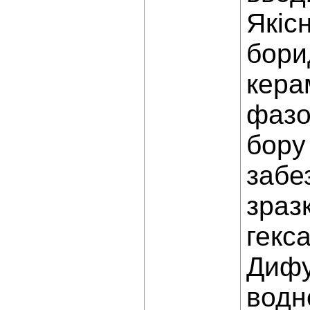
Якіс
бори
кера
фазо
бору
забе
зраз
гекс
Дифу
водн