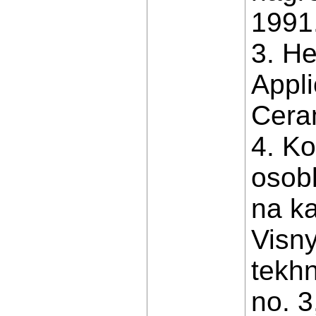
1991.
3. He
Appli
Ceram
4. Ko
osobl
na ka
Visny
tekhn
no. 3