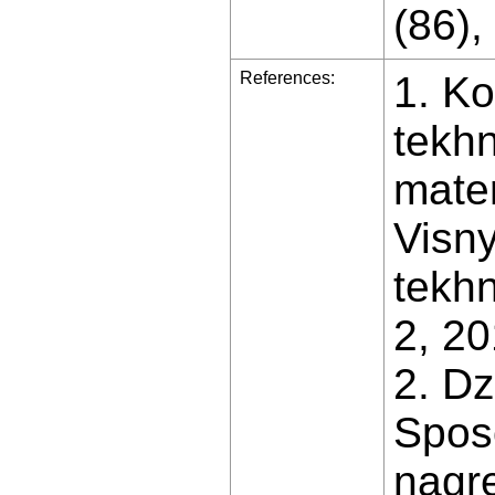
(86),
References:
1. Ko
tekh
mater
Visny
tekhn
2, 20
2. Dz
Spos
nagre