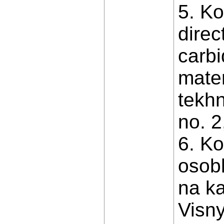
5. Ko
direc
carb
mater
tekhn
no. 2
6. Ko
osobl
na ka
Visny