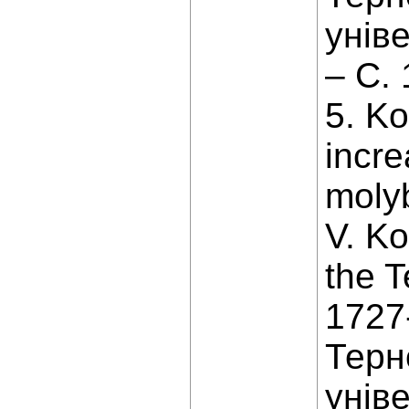
уніве
– С. 
5. Ko
incre
molyb
V. Ko
the T
1727-
Терн
унів