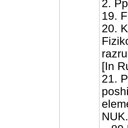
2. Pp
19. 
20. K
Fizi
razru
[In R
21. P
poshi
eleme
NUK. 