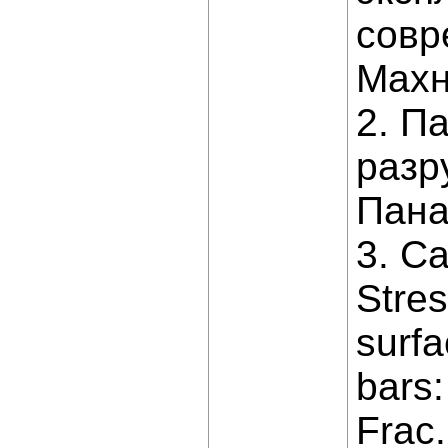
совр
Махне
2. П
разр
Панас
3. Ca
Stres
surfa
bars:
Frac.