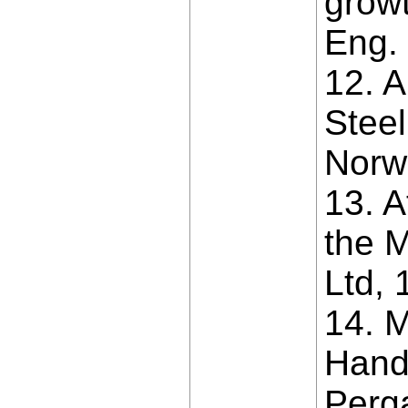
growt
Eng. 
12. 
Steel
Norw
13. A
the M
Ltd, 
14. M
Handb
Perg