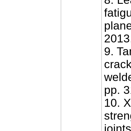
fatig
plane
2013,
9. T
crack
welde
pp. 3
10. X
stren
joint