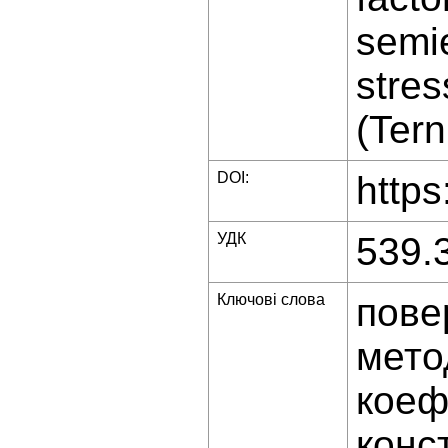
semie
stres
(Tern
DOI:
https
УДК
539.
Ключові слова
пове
мето
коеф
конс