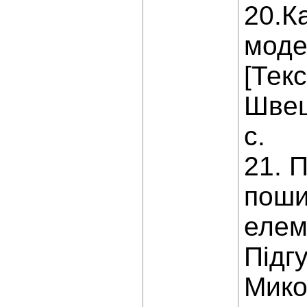
20.К
моде
[Текс
Швец
с.
21. 
поши
елеме
Підгу
Микол