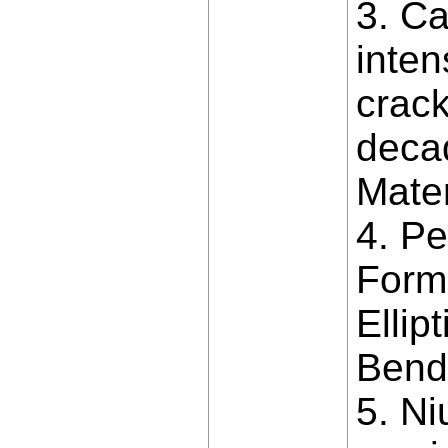
3. Ca
inten
crack
decad
Mater
4. Pe
Formu
Ellip
Bendi
5. Ni