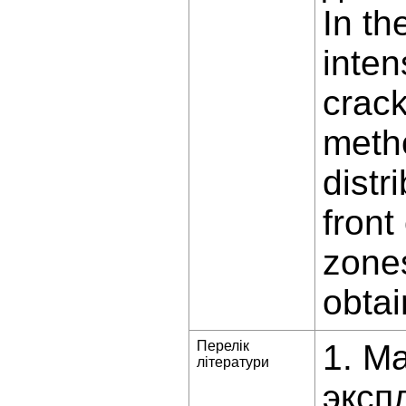
In th
inten
crack
metho
distr
front
zones
obtai
Перелік
1. М
літератури
эксп