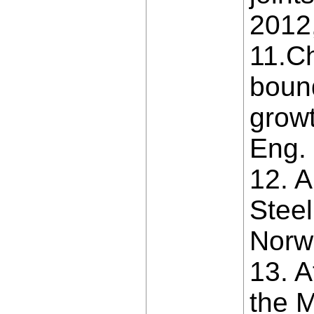
2012,
11.Ch
bound
growt
Eng. 
12. 
Steel
Norw
13. A
the M