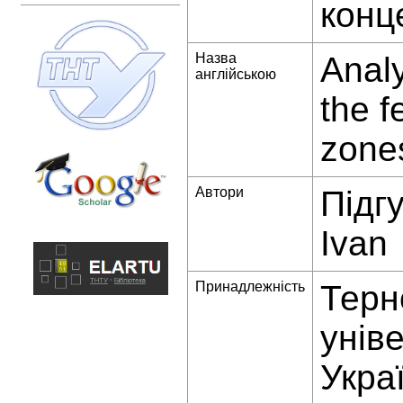
конц
Назва
Analy
англійською
the f
zones
Автори
Підг
Ivan
Принадлежність
Терн
унів
Украї