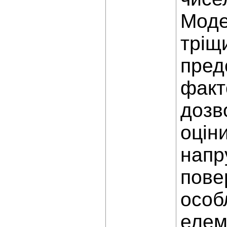
Моде
тріщ
пред
факт
дозв
оцін
напр
пове
особ
елем