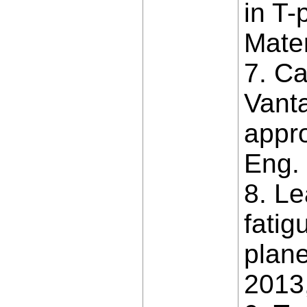
in T-
Mater
7. Ca
Vant
appro
Eng. 
8. Le
fatig
plane
2013,