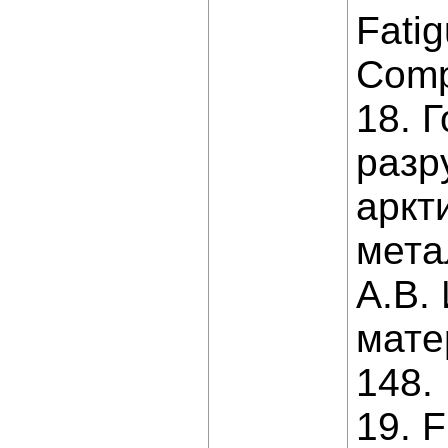
Fati
Comp
18. 
разр
аркт
мета
А.В.
мате
148.
19. 