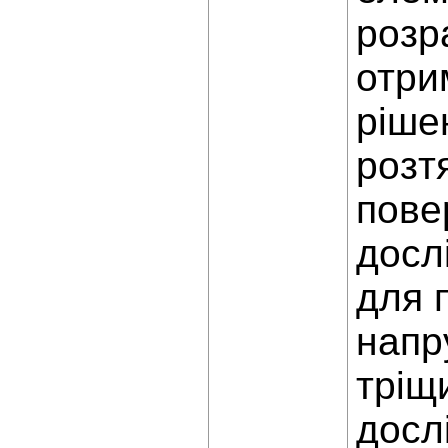
розр
отри
ріше
розт
пове
досл
для 
напр
тріщ
досл