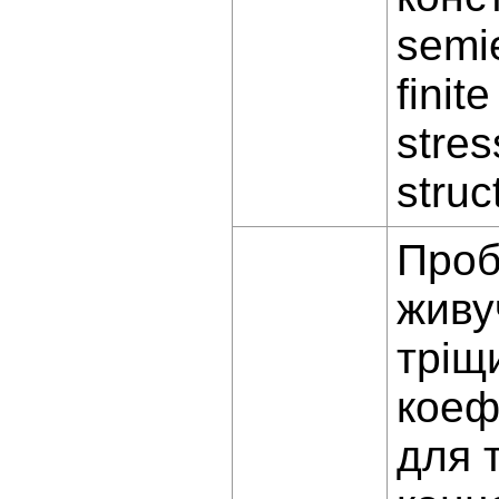
semie
finit
stres
struc
Проб
живу
тріщ
коеф
для 