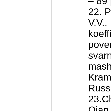
– 89 
22. P
V.V.,
koeff
pover
svar
mashi
Krama
Russi
23.Ch
Qian 