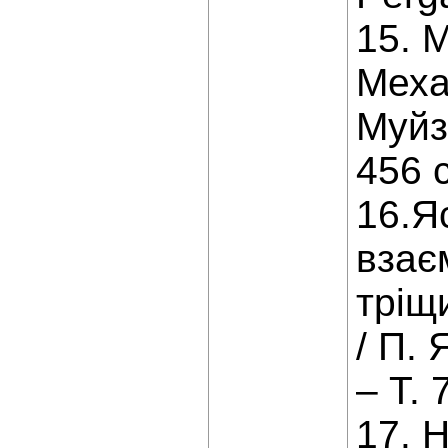
15. 
Меха
Муйз
456 с
16.Я
взає
тріщ
/ П. 
– Т. 
17. 