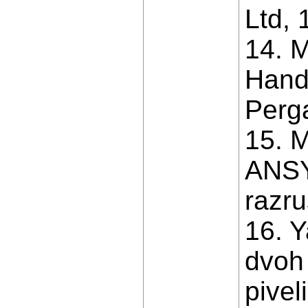
Ltd, 
14. M
Handb
Perg
15. 
ANSY
razru
16. Y
dvoh
pivel