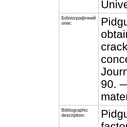
Unive
Бібліографічний
Pidgu
опис
obtai
crack
conce
Jour
90. 
mater
Bibliographic
Pidgu
description:
facto