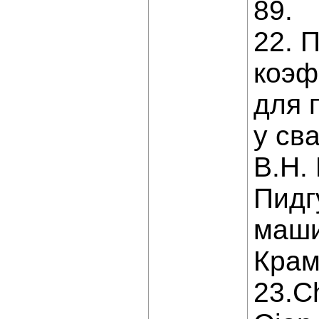
89.
22. 
коэф
для 
у св
В.Н.
Пидг
машин
Крама
23.Ch