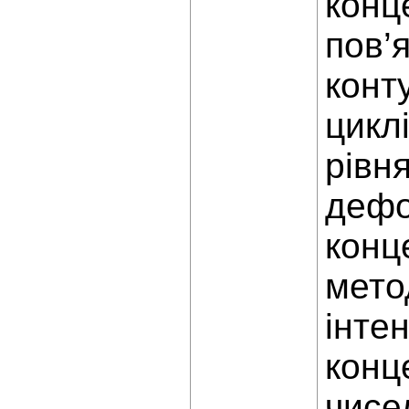
конц
пов’
конт
цикл
рівн
дефо
конц
мето
інте
конц
чисе