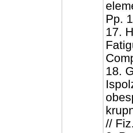
eleme
Pp. 1
17. 
Fati
Comp
18. G
Ispol
obes
krup
// Fi