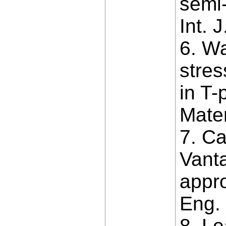
semi-
Int. 
6. Wa
stres
in T-
Mater
7. Ca
Vant
appro
Eng. 
8. Le