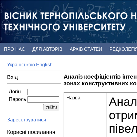
ПРО НАС
ДЛЯ АВТОРІВ
АРХІВ СТАТЕЙ
РЕДКОЛЕГІ
Українською
English
Аналіз коефіцієнтів інт
Вхід
зонах конструктивних к
Логін
Назва
Анал
Пароль
отри
Зареєструватися
піве
Корисні посилання