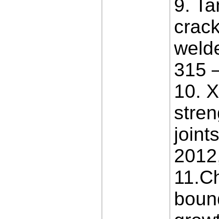
9. T
crack
welde
315 
10. X
stren
joint
2012,
11.Ch
bound