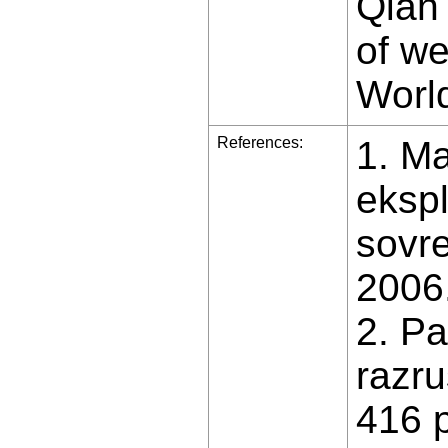
Qian 
of we
World
References:
1. M
ekspl
sovr
2006.
2. P
razru
416 p