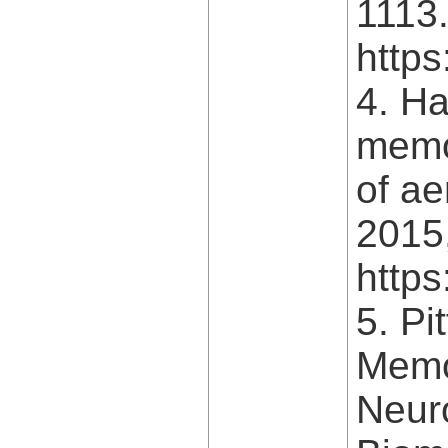
1113
https
4. Ha
memor
of ae
2015,
https
5. Pi
Memo
Neuro