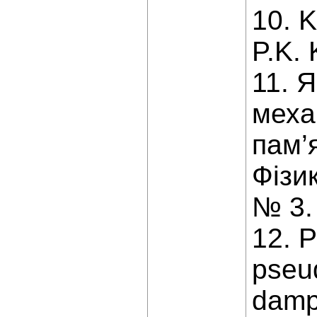
10. K
P.K. 
11. 
меха
пам’я
Фізик
№ 3. 
12. P
pseud
dampi