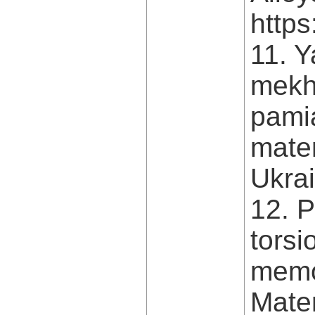
https
11. Y
mekha
pamia
mater
Ukrai
12. P
torsi
memor
Mater