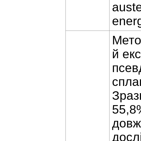
auste
energ
Мето
й ек
псев
спла
Зраз
55,8%
довж
досл