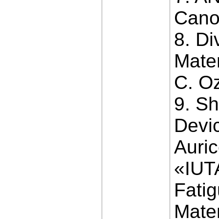
Cano
8. D
Mater
C. Oz
9. S
Devic
Auric
«IUT
Fati
Mater