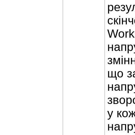
резу
скін
Work
напр
змін
що з
напр
звор
у ко
напр