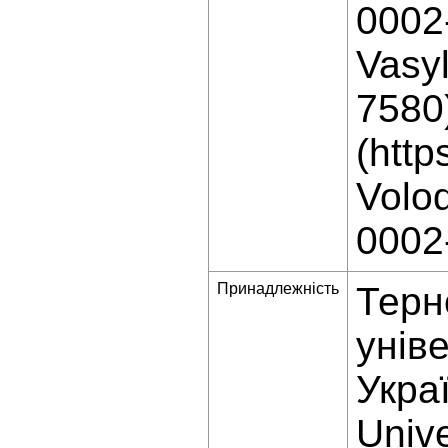
0002
Vasyl
7580)
(http
Volod
0002
Принадлежність
Терн
унів
Украї
Unive