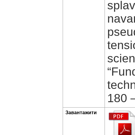
splav
nava
pseud
tensi
scien
“Fun
techn
180 –
Завантажити