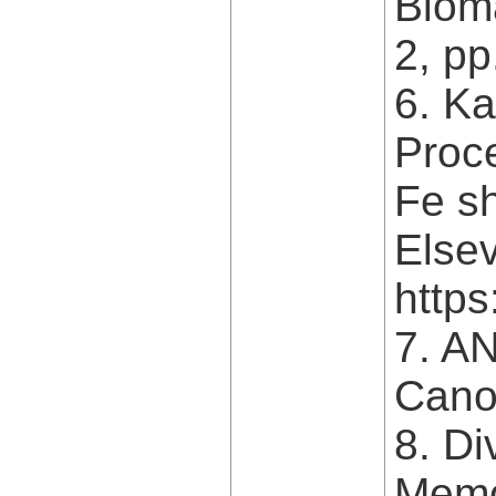
Bioma
2, pp
6. Ka
Proce
Fe s
Elsev
https
7. A
Cano
8. D
Memo