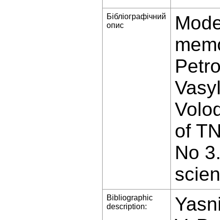
Бібліографічний
Model
опис
memor
Petr
Vasy
Volod
of T
No 3
scien
Bibliographic
Yasni
description: