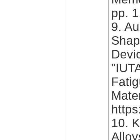
pp. 1
9. Au
Shap
Devic
"IUT
Fati
Mater
https
10. 
Alloy