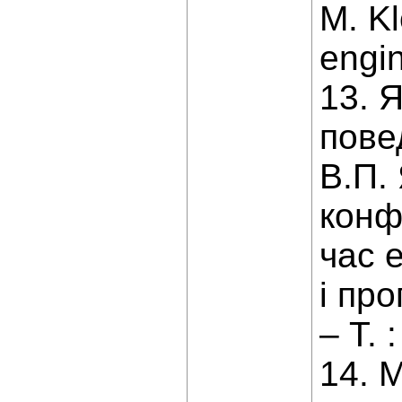
M. Kl
engin
13. 
пове
В.П. 
конф
час 
і пр
– Т. 
14. 