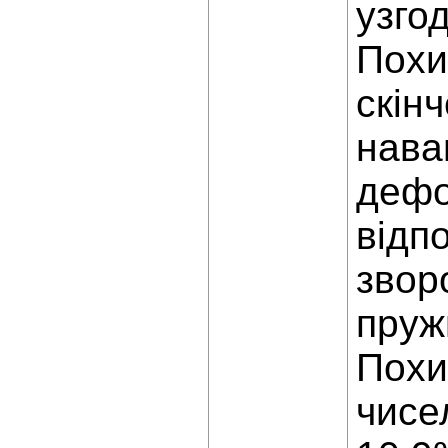
узго
Похи
скін
нава
дефо
відп
звор
пруж
Похи
чисе