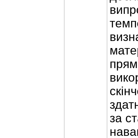
випр
темп
визн
мате
прям
вико
скін
здат
за с
нава