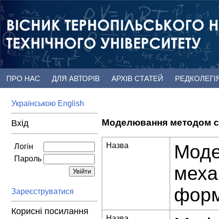
ПРО НАС
ДЛЯ АВТОРІВ
АРХІВ СТАТЕЙ
РЕДКОЛЕГІ
Українською
English
Моделювання методом ск
Вхід
Назва
Моде
Логін
Пароль
меха
фор
Зареєструватися
Корисні посилання
Назва