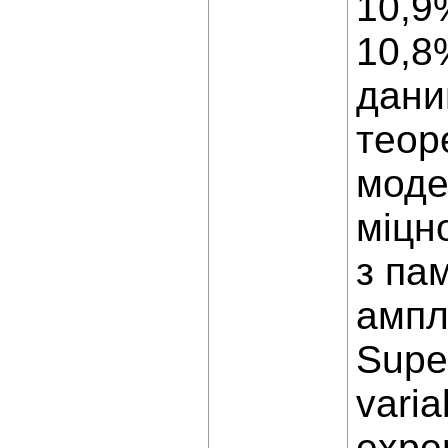
10,9%
10,8
дани
теор
моде
міцн
з па
ампл
Super
varia
exper