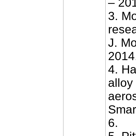
– 201
3. Mo
resea
J. Mo
2014.
4. Ha
alloy
aeros
Smart
6.