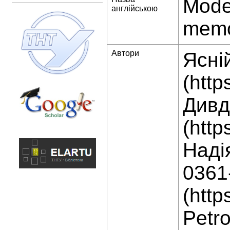
Model
англійською
memor
Автори
Ясні
(http
Дивд
(http
Надія
0361
(http
Petro