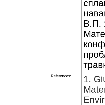
спла
нава
В.П. 
Мате
конф
проб
травн
References:
1. Gi
Mater
Envi