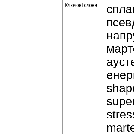
Ключові слова
спла
псев
напр
март
ауст
енер
shap
super
stres
marte