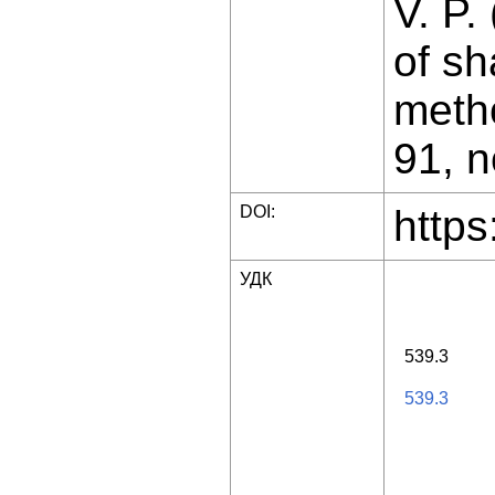
V. P.
of sh
metho
91, n
DOI:
https
УДК
539.3
539.3