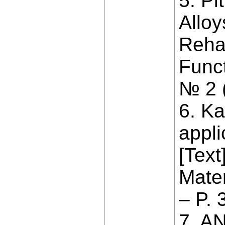
5. Pi
Allo
Rehab
Funct
№ 2 (
6. Ka
appli
[Text
Mater
– P. 
7. A