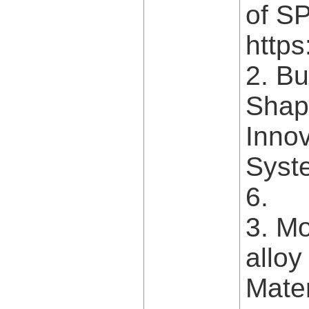
of SP
https
2. Bu
Shape
Innov
Syst
6.
3. Mo
alloy
Mater