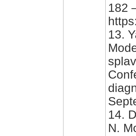
182 
https
13. Y
Mode
splav
Confe
diagn
Septe
14. D
N. M