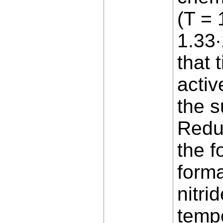
(T = 
1.33∙
that 
activ
the s
Reduc
the 
forma
nitri
tempe