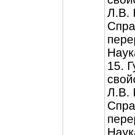
Л.В.
Справ
перер
Наука
15. 
свой
Л.В.
Справ
перер
Наука