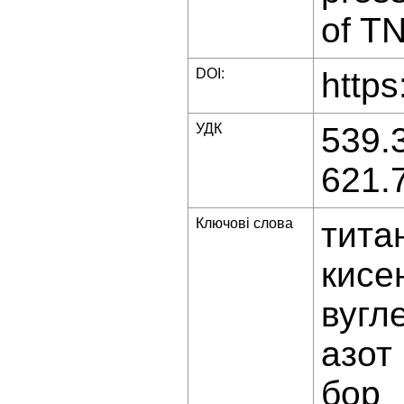
of TN
DOI:
https
УДК
539.
621.
Ключові слова
тита
кисе
вугл
азот
бор