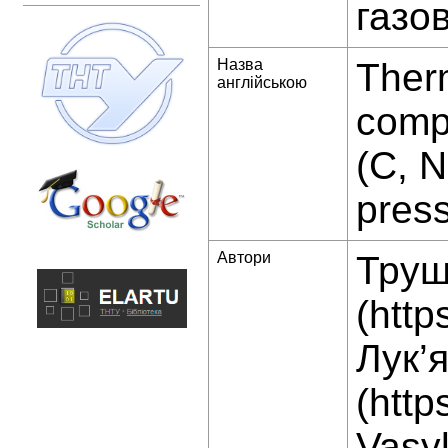
газо
Назва
Therm
англійською
compo
(C, 
pres
Автори
Труш
(http
Лук’
(http
Vasyl