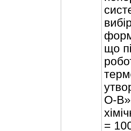
сист
вибі
форм
що п
робо
терм
утво
O-B»
хімі
= 10