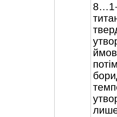
8…1∙
тита
твер
утво
ймов
поті
бори
темп
утво
лише