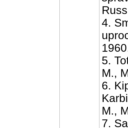
Russi
4. S
upro
1960.
5. To
M., M
6. Ki
Karbi
M., M
7. Sa