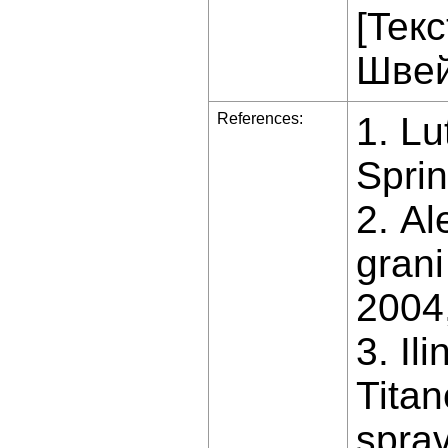
[Teкс
Швейк
References:
1. Lu
Sprin
2. Al
grani
2004,
3. Il
Titan
sprav