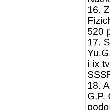
16. Z
Fizic
520 p
17. S
Yu.G
i ix 
SSSR,
18. A
G.P. 
podgr