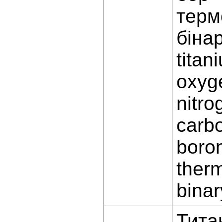
терм
бінар
titan
oxyg
nitro
carb
boro
ther
bina
Тита