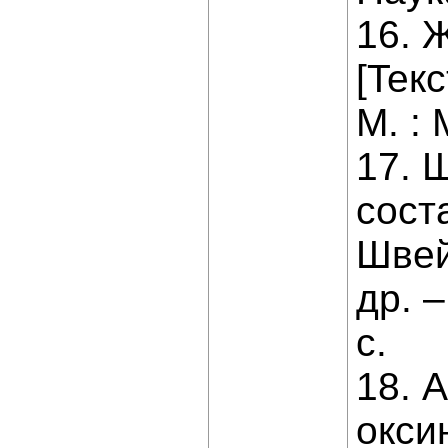
16. 
[Teк
М. : 
17. 
сост
Швей
др. 
с.
18. 
окси