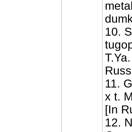
metal
dumka
10. S
tugop
T.Ya.
Russi
11. G
x t. 
[In R
12. 