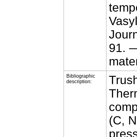
temp
Vasyl
Jour
91. 
mater
Bibliographic
Trush
description:
Therm
compo
(C, 
press