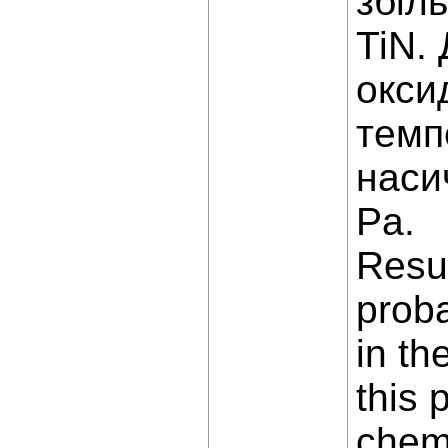
збіл
TiN.
окси
темп
наси
Pа.
Resul
proba
in th
this 
chemi