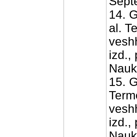
Sept
14. G
al. T
veshh
izd.,
Nauka
15. G
Termo
veshh
izd.,
Nauka