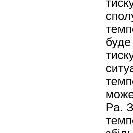
тиск
спол
темп
буде
тиск
ситу
темп
може
Pа. 
темп