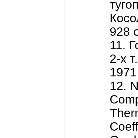
туго
Косо
928 с
11. 
2-х т
1971.
12. 
Comp
Ther
Coeff