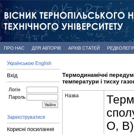
ПРО НАС
ДЛЯ АВТОРІВ
АРХІВ СТАТЕЙ
РЕДКОЛЕГІ
Українською
English
Термодинамічні передумо
Вхід
температури і тиску газ
Логін
Назва
Терм
Пароль
спол
Зареєструватися
O, B
Корисні посилання