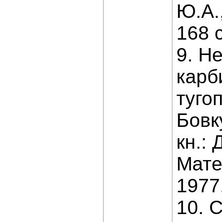
Ю.А.,
168 с
9. Н
карб
туго
Бовку
кн.:
Мате
1977.
10. 