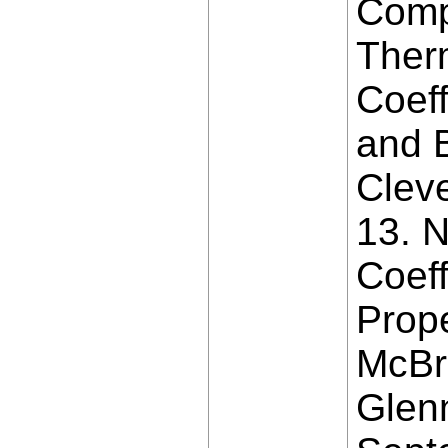
Comp
Ther
Coeff
and 
Cleve
13. 
Coeff
Prope
McBr
Glen