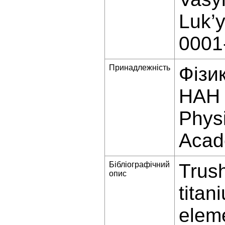
Luk’y
0001
Принадлежність
Фізи
НАН 
Physi
Acade
Бібліографічний
Trus
опис
titan
elem