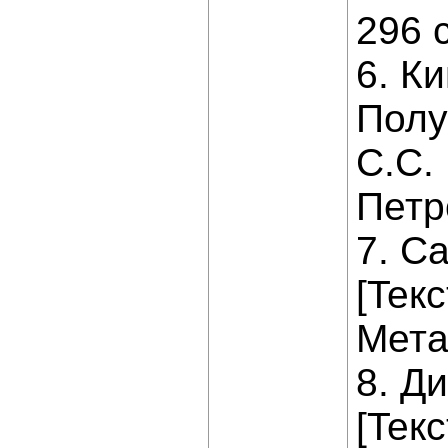
296 с
6. К
Полу
С.С.
Петр
7. С
[Teкс
Мета
8. Д
[Teкс