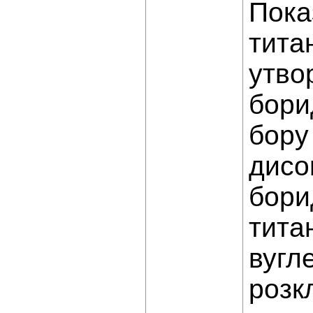
Пока
тита
утво
бори
бору
дисо
бори
тита
вугл
розк