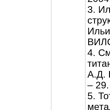
3. И
струк
Ильи
ВИЛС
4. С
тита
А.Д.
– 29.
5. Т
метал