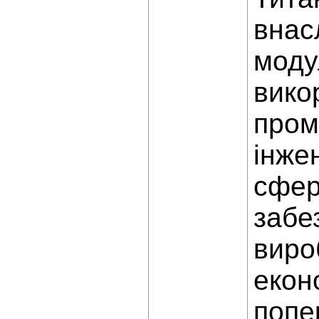
внас
моду
вико
пром
інже
сфер
забе
виро
екон
попе