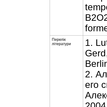
temp
B2O2
forme
Перелік
1. Lu
літератури
Gerd,
Berli
2. А
его 
Алек
2004.